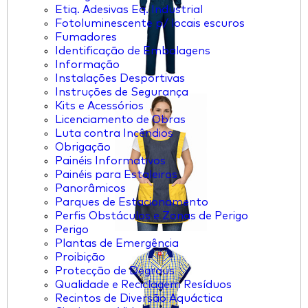
Etiq. Adesivas Eq. Industrial
Fotoluminescente p/ locais escuros
Fumadores
Identificação de Embalagens
Informação
Instalações Desportivas
Instruções de Segurança
Kits e Acessórios
Licenciamento de Obras
Luta contra Incêndios
Obrigação
Painéis Informativos
Painéis para Estaleiros
Panorâmicos
Parques de Estacionamento
Perfis Obstáculos e Zonas de Perigo
Perigo
Plantas de Emergência
Proibição
Protecção de Degraus
Qualidade e Reciclagem Resíduos
Recintos de Diversão Aquáctica