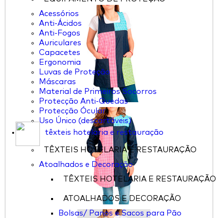
Acessórios
Anti-Ácidos
Anti-Fogos
Auriculares
Capacetes
Ergonomia
Luvas de Proteção
Máscaras
Material de Primeiros Socorros
Protecção Anti-Quedas
Protecção Ócular
Uso Único (descartáveis)
têxteis hotelaria e restauração
TÊXTEIS HOTELARIA E RESTAURAÇÃO
Atoalhados e Decoração
TÊXTEIS HOTELARIA E RESTAURAÇÃO
ATOALHADOS E DECORAÇÃO
Bolsas/ Panos e Sacos para Pão