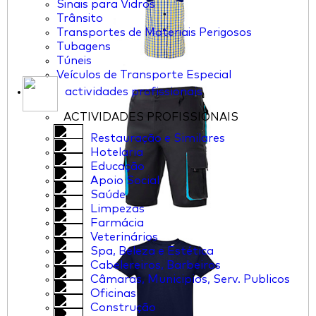
Sinais para Vidros
Trânsito
Transportes de Materiais Perigosos
Tubagens
Túneis
Veículos de Transporte Especial
actividades profissionais
ACTIVIDADES PROFISSIONAIS
Restauração e Similares
Hotelaria
Educação
Apoio Social
Saúde
Limpezas
Farmácia
Veterinários
Spa, Beleza e Estética
Cabelereiros, Barbeiros
Câmaras, Municipios, Serv. Publicos
Oficinas
Construção