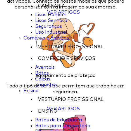
actividade. Conheça os nossos modelos que poderá
CAMISARIA
personalizar com a imagem da sua empresa.
VER ARTIGOS
Lisos Homem
Lisos Senhora
Seguranças
Uso Industrial
Comércio e Serviços
VESTUÁRIO PROFISSIONAL
COMÉRCIO E SERVIÇOS
Aventais
Batas
equipamento de proteção
Calças
Jaquetas
Todo o tipo de epi's que permitem que trabalhe em
Ensino
segurança.
VESTUÁRIO PROFISSIONAL
VER ARTIGOS
ENSINO
Batas de Educadora
Batas para Laboratório