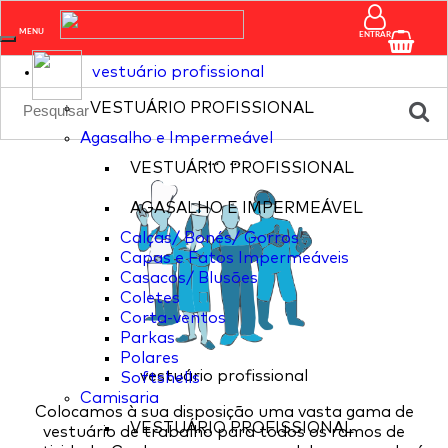
pagina nao existente
MENU
ENTRAR
vestuário profissional
VESTUÁRIO PROFISSIONAL
Agasalho e Impermeável
...
...
VESTUÁRIO PROFISSIONAL
AGASALHO E IMPERMEÁVEL
Calças/ Bonés/ Gorros
Capas e Fatos Impermeáveis
Casacos/ Blusões
Coletes
Corta-ventos
Parkas
Polares
vestuário profissional
Softshells
Camisaria
Colocamos à sua disposição uma vasta gama de
VESTUÁRIO PROFISSIONAL
vestuário de trabalho para todos os ramos de