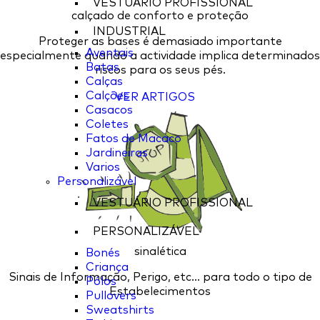
VESTUÁRIO PROFISSIONAL
calçado de conforto e proteção
INDUSTRIAL
Proteger as bases é demasiado importante
Aventais
especialmente quando a actividade implica determinados
Batas
riscos para os seus pés.
Calças
Calções
VER ARTIGOS
Casacos
Coletes
Fatos de Macaco
Jardineiras
Varios
Personalizável
VESTUÁRIO PROFISSIONAL
PERSONALIZÁVEL
sinalética
Bonés
Criança
Sinais de Informação, Perigo, etc... para todo o tipo de
Pólos
Estabelecimentos
Pullovers
Sweatshirts