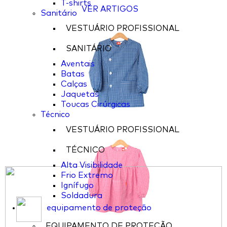
T-shirts
VER ARTIGOS
Sanitário
VESTUÁRIO PROFISSIONAL
SANITÁRIO
Aventais
Batas
Calças
Jaquetas
Toucas Cirúrgicas
Técnico
VESTUÁRIO PROFISSIONAL
TÉCNICO
Alta Visibilidade
Frio Extremo
Ignífugo
Soldadura
equipamento de proteção
EQUIPAMENTO DE PROTEÇÃO