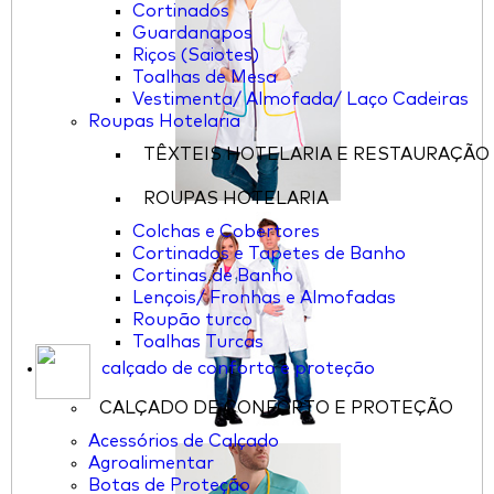
Cortinados
Guardanapos
Riços (Saiotes)
Toalhas de Mesa
Vestimenta/ Almofada/ Laço Cadeiras
Roupas Hotelaria
TÊXTEIS HOTELARIA E RESTAURAÇÃO
ROUPAS HOTELARIA
Colchas e Cobertores
Cortinados e Tapetes de Banho
Cortinas de Banho
Lençois/ Fronhas e Almofadas
Roupão turco
Toalhas Turcas
calçado de conforto e proteção
CALÇADO DE CONFORTO E PROTEÇÃO
Acessórios de Calçado
Agroalimentar
Botas de Proteção