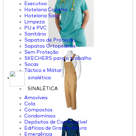
Executivo
Hotelaria Cozinha
Hotelaria Sala
Limpeza
PU e PVC
Sanitário
Sapatos de Proteção
Sapatos Ortopédicos
Sem Proteção
SKECHERS para o trabalho
Socas
Táctico e Militar
sinalética
SINALÉTICA
Amovíveis
Cola
Compostos
Condomínios
Depósitos de Combustível
Edifícios de Grande Altura
Emergência