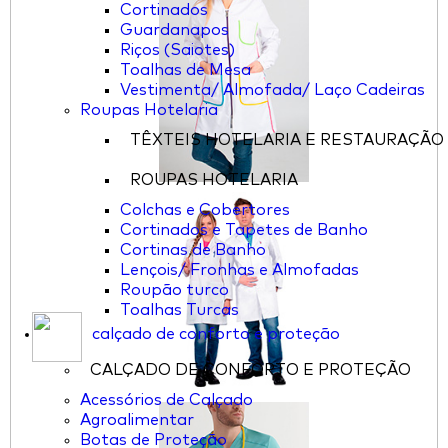
Cortinados
Guardanapos
Riços (Saiotes)
Toalhas de Mesa
Vestimenta/ Almofada/ Laço Cadeiras
Roupas Hotelaria
TÊXTEIS HOTELARIA E RESTAURAÇÃO
ROUPAS HOTELARIA
Colchas e Cobertores
Cortinados e Tapetes de Banho
Cortinas de Banho
Lençois/ Fronhas e Almofadas
Roupão turco
Toalhas Turcas
calçado de conforto e proteção
CALÇADO DE CONFORTO E PROTEÇÃO
Acessórios de Calçado
Agroalimentar
Botas de Proteção