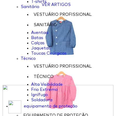
T-shirts
VER ARTIGOS
Sanitário
VESTUÁRIO PROFISSIONAL
SANITÁRIO
Aventais
Batas
Calças
Jaquetas
Toucas Cirúrgicas
Técnico
VESTUÁRIO PROFISSIONAL
TÉCNICO
Alta Visibilidade
Frio Extremo
Ignífugo
Soldadura
equipamento de proteção
EQUIPAMENTO DE PROTEÇÃO