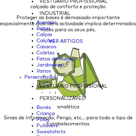
VESTUÁRIO PROFISSIONAL
calçado de conforto e proteção
INDUSTRIAL
Proteger as bases é demasiado importante
Aventais
especialmente quando a actividade implica determinados
Batas
riscos para os seus pés.
Calças
Calções
VER ARTIGOS
Casacos
Coletes
Fatos de Macaco
Jardineiras
Varios
Personalizável
VESTUÁRIO PROFISSIONAL
PERSONALIZÁVEL
sinalética
Bonés
Criança
Sinais de Informação, Perigo, etc... para todo o tipo de
Pólos
Estabelecimentos
Pullovers
Sweatshirts