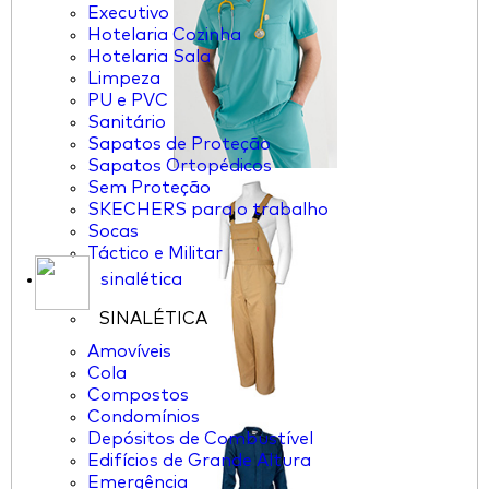
Executivo
Hotelaria Cozinha
Hotelaria Sala
Limpeza
PU e PVC
Sanitário
Sapatos de Proteção
Sapatos Ortopédicos
Sem Proteção
SKECHERS para o trabalho
Socas
Táctico e Militar
sinalética
SINALÉTICA
Amovíveis
Cola
Compostos
Condomínios
Depósitos de Combustível
Edifícios de Grande Altura
Emergência