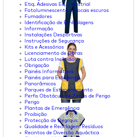
Etiq. Adesivas Eq. Industrial
Fotoluminescente p/ locais escuros
Fumadores
Identificação de Embalagens
Informação
Instalações Desportivas
Instruções de Segurança
Kits e Acessórios
Licenciamento de Obras
Luta contra Incêndios
Obrigação
Painéis Informativos
Painéis para Estaleiros
Panorâmicos
Parques de Estacionamento
Perfis Obstáculos e Zonas de Perigo
Perigo
Plantas de Emergência
Proibição
Protecção de Degraus
Qualidade e Reciclagem Resíduos
Recintos de Diversão Aquáctica