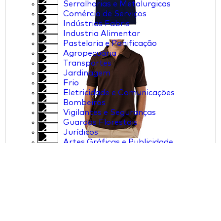
Serralharias e Metalurgicas
Comércio de Serviços
Indústrias Fabris
Industria Alimentar
Pastelaria e Panificação
Agropecuária
Transportes
Jardinagem
Frio
Eletricidade e Comunicações
Bombeiros
Vigilantes e Seguranças
Guardas Florestais
Jurídicos
Artes Gráficas e Publicidade