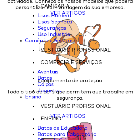
actividade. Conheça os nossos modelos que poderá
CAMISARIA
personalizar com a imagem da sua empresa.
VER ARTIGOS
Lisos Homem
Lisos Senhora
Seguranças
Uso Industrial
Comércio e Serviços
VESTUÁRIO PROFISSIONAL
COMÉRCIO E SERVIÇOS
Aventais
Batas
equipamento de proteção
Calças
Jaquetas
Todo o tipo de epi's que permitem que trabalhe em
Ensino
segurança.
VESTUÁRIO PROFISSIONAL
VER ARTIGOS
ENSINO
Batas de Educadora
Batas para Laboratório