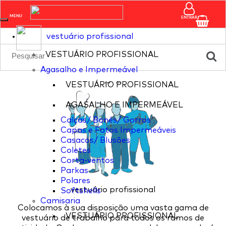
pagina nao existente
MENU
ENTRAR
vestuário profissional
VESTUÁRIO PROFISSIONAL
Agasalho e Impermeável
...
...
VESTUÁRIO PROFISSIONAL
AGASALHO E IMPERMEÁVEL
Calças/ Bonés/ Gorros
Capas e Fatos Impermeáveis
Casacos/ Blusões
Coletes
Corta-ventos
Parkas
Polares
vestuário profissional
Softshells
Camisaria
Colocamos à sua disposição uma vasta gama de
VESTUÁRIO PROFISSIONAL
vestuário de trabalho para todos os ramos de