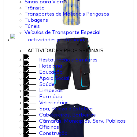
Sinais para Vidros
Trânsito
Transportes de Materiais Perigosos
Tubagens
Túneis
Veículos de Transporte Especial
actividades profissionais
ACTIVIDADES PROFISSIONAIS
Restauração e Similares
Hotelaria
Educação
Apoio Social
Saúde
Limpezas
Farmácia
Veterinários
Spa, Beleza e Estética
Cabelereiros, Barbeiros
Câmaras, Municipios, Serv. Publicos
Oficinas
Construção