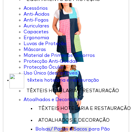
Acessórios
Anti-Ácidos
Anti-Fogos
Auriculares
Capacetes
Ergonomia
Luvas de Proteção
Máscaras
Material de Primeiros Socorros
Protecção Anti-Quedas
Protecção Ócular
Uso Único (descartáveis)
têxteis hotelaria e restauração
TÊXTEIS HOTELARIA E RESTAURAÇÃO
Atoalhados e Decoração
TÊXTEIS HOTELARIA E RESTAURAÇÃO
ATOALHADOS E DECORAÇÃO
Bolsas/ Panos e Sacos para Pão