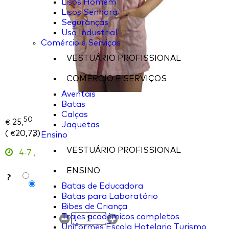
Lisos Homem
Lisos Senhora
Seguranças
Uso Industrial
Comércio e Serviços
VESTUÁRIO PROFISSIONAL
COMÉRCIO E SERVIÇOS
Aventais
Batas
Calças
50
25,
€
Jaquetas
(
20,73
)
€
Ensino
VESTUÁRIO PROFISSIONAL
4-7
,
ENSINO
?
Batas de Educadora
Batas para Laboratório
Bibes de Criança
Trajes académicos completos
Uniformes Escola Hotelaria Turismo