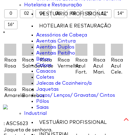
Hotelaria e Restauração
0
02
04
06
08
10
12*
14*
VESTUÁRIO PROFISSIONAL
16*
HOTELARIA E RESTAURAÇÃO
*
Acessórios de Cabeça
Aventais Cintura
Aventais Duplos
Aventais Peitilho
Batas
Risca
Risca
Risca
Risca
Risca
Risca
Risca
Calças
Rosa
Salmão
Verde
Vermelha
Azul
Azul
Azul
Casacos
Fort.
Mari.
Cele.
Coletes
Jalecas de Cozinheiro/a
Jaquetas
Risca
Risca
Laços/ Lenços/ Gravatas/ Cintos
Amarela
Bordeaux
Pólos
Saias
Industrial
VESTUÁRIO PROFISSIONAL
: ASCS623
Jaqueta de senhora.
INDUSTRIAL