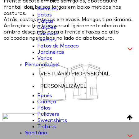
Frente: decote em bico sem golas, abotoadura
frontal, dois bolsos largos em baixo metidos nas
Aventais
costuras.
Batas
Atrás: costas inteiras em evasé. Mangas tipo kimono.
Calças
Aplicações: tira transversal ligeiramente abaixo do
Calções
ombro descaindo para a frente e faixas ao alto
Casacos
colocadas nos bolsos no lado da abotoadura.
Coletes
Fatos de Macaco
Jardineiras
Varios
Personalizável
VESTUÁRIO PROFISSIONAL
PERSONALIZÁVEL
Bonés
Criança
Pólos
Pullovers
Sweatshirts
T-shirts
Sanitário