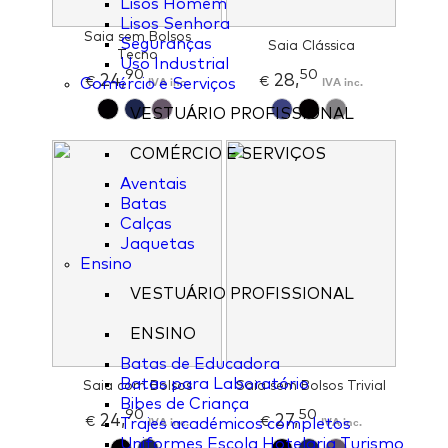
Lisos Homem
Lisos Senhora
Saia sem Bolsos
Seguranças
Saia Clássica
Tecno
Uso Industrial
90
50
24,
28,
€
IVA inc.
€
IVA inc.
Comércio e Serviços
VESTUÁRIO PROFISSIONAL
COMÉRCIO E SERVIÇOS
Aventais
Batas
Calças
Jaquetas
Ensino
VESTUÁRIO PROFISSIONAL
ENSINO
Batas de Educadora
Batas para Laboratório
Saia com Bolsos
Saia sem Bolsos Trivial
Bibes de Criança
90
50
24,
27,
€
IVA inc.
€
IVA inc.
Trajes académicos completos
Uniformes Escola Hotelaria Turismo