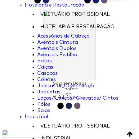
Hotelaria e Restauração
VESTUÁRIO PROFISSIONAL
HOTELARIA E RESTAURAÇÃO
Acessórios de Cabeça
Aventais Cintura
Aventais Duplos
Aventais Peitilho
Batas
Calças
Casacos
Coletes
Saia sem Bolsos
Jalecas de Cozinheiro/a
Confort
Jaquetas
90
42,
€
IVA inc.
Laços/ Lenços/ Gravatas/ Cintos
Pólos
Saias
Industrial
VESTUÁRIO PROFISSIONAL
INDUSTRIAL