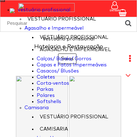
vestuário profissional
ENTRAR
VESTUÁRIO PROFISSIONAL
Agasalho e Impermeável
VESTUÁRIO PROFISSIONAL
Vestuário profissional
Hotelaria e Restauração
AGASALHO E IMPERMEÁVEL
Calças/ Bonés/ Gorros
Saias
Capas e Fatos Impermeáveis
Casacos/ Blusões
Coletes
Corta-ventos
Parkas
Polares
Softshells
Camisaria
VESTUÁRIO PROFISSIONAL
CAMISARIA