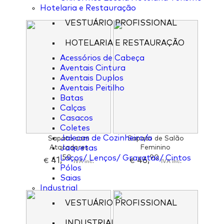
Hotelaria e Restauração
VESTUÁRIO PROFISSIONAL
HOTELARIA E RESTAURAÇÃO
Acessórios de Cabeça
Aventais Cintura
Aventais Duplos
Aventais Peitilho
Batas
Calças
Casacos
Coletes
Jalecas de Cozinheiro/a
Sapato com
Sapato de Salão
Atacadores
Jaquetas
Feminino
50
90
Laços/ Lenços/ Gravatas/ Cintos
41,
46,
€
IVA inc.
€
IVA inc.
Pólos
Saias
Industrial
VESTUÁRIO PROFISSIONAL
INDUSTRIAL