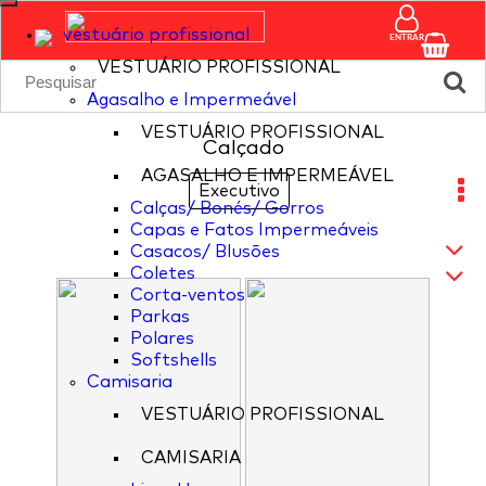
vestuário profissional
ENTRAR
VESTUÁRIO PROFISSIONAL
Agasalho e Impermeável
VESTUÁRIO PROFISSIONAL
Calçado
AGASALHO E IMPERMEÁVEL
Executivo
Calças/ Bonés/ Gorros
Capas e Fatos Impermeáveis
Casacos/ Blusões
Coletes
Corta-ventos
Parkas
Polares
Softshells
Camisaria
VESTUÁRIO PROFISSIONAL
CAMISARIA