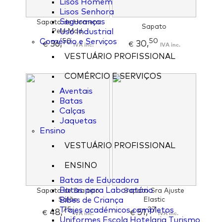
Lisos Homem
Lisos Senhora
Seguranças
Sapato de Homem
Sapato
Pele Mod.
Uso Industrial
50
50
Comércio e Serviços
36,
30,
€
IVA inc.
€
IVA inc.
VESTUÁRIO PROFISSIONAL
COMÉRCIO E SERVIÇOS
Aventais
Batas
Calças
Jaquetas
Ensino
VESTUÁRIO PROFISSIONAL
ENSINO
Batas de Educadora
Batas para Laboratório
Sapato de Sra tipo
Sapato Sra Ajuste
Salão
Bibes de Criança
Elastic
75
37
Trajes académicos completos
48,
51,
€
IVA inc.
€
IVA inc.
Uniformes Escola Hotelaria Turismo