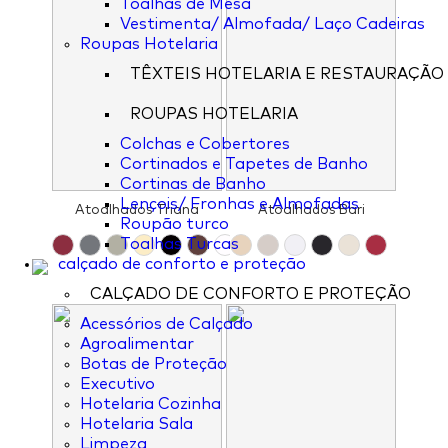
Toalhas de Mesa
Vestimenta/ Almofada/ Laço Cadeiras
Roupas Hotelaria
TÊXTEIS HOTELARIA E RESTAURAÇÃO
ROUPAS HOTELARIA
Colchas e Cobertores
Cortinados e Tapetes de Banho
Cortinas de Banho
Lençois/ Fronhas e Almofadas
Atoalhados Triana
Atoalhados Bari
Roupão turco
Toalhas Turcas
calçado de conforto e proteção
CALÇADO DE CONFORTO E PROTEÇÃO
Acessórios de Calçado
Agroalimentar
Botas de Proteção
Executivo
Hotelaria Cozinha
Hotelaria Sala
Limpeza