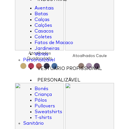
Aventais
Batas
Calças
Calções
Casacos
Coletes
Fatos de Macaco
Jardineiras
Atoalhados
Varios
Atoalhados Caule
Quadriculado
Personalizável
VESTUÁRIO PROFISSIONAL
PERSONALIZÁVEL
Bonés
Criança
Pólos
Pullovers
Sweatshirts
T-shirts
Sanitário