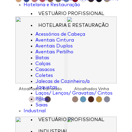
Hotelaria e Restauração
VESTUÁRIO PROFISSIONAL
HOTELARIA E RESTAURAÇÃO
Acessórios de Cabeça
Aventais Cintura
Aventais Duplos
Aventais Peitilho
Batas
Calças
Casacos
Coletes
Jalecas de Cozinheiro/a
Jaquetas
Atoalhados Rameado
Atoalhados Vinha
Laços/ Lenços/ Gravatas/ Cintos
Pólos
Saias
Industrial
VESTUÁRIO PROFISSIONAL
INDUSTRIAL