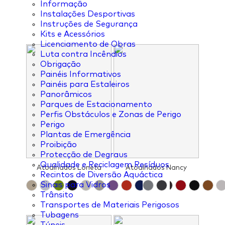
Informação
Instalações Desportivas
Instruções de Segurança
Kits e Acessórios
Licenciamento de Obras
Luta contra Incêndios
Obrigação
Painéis Informativos
Painéis para Estaleiros
Panorâmicos
Parques de Estacionamento
Perfis Obstáculos e Zonas de Perigo
Perigo
Plantas de Emergência
Proibição
Protecção de Degraus
Qualidade e Reciclagem Resíduos
Atoalhados Loneta
Atoalhados Nancy
Recintos de Diversão Aquáctica
Sinais para Vidros
Trânsito
Transportes de Materiais Perigosos
Tubagens