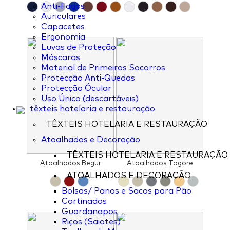
Anti-Fogos
Auriculares
Capacetes
Ergonomia
Luvas de Proteção
Máscaras
Material de Primeiros Socorros
Protecção Anti-Quedas
Protecção Ócular
Uso Único (descartáveis)
têxteis hotelaria e restauração
TÊXTEIS HOTELARIA E RESTAURAÇÃO
Atoalhados e Decoração
TÊXTEIS HOTELARIA E RESTAURAÇÃO
Atoalhados Begur
Atoalhados Tagore
ATOALHADOS E DECORAÇÃO
Bolsas/ Panos e Sacos para Pão
Cortinados
Guardanapos
Riços (Saiotes)