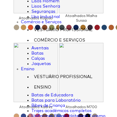
Lisos Homem
Lisos Senhora
Seguranças
Atoalhados Malha
Uso Industrial
Atoalhados Rugoso
Suissa
Comércio e Serviços
VESTUÁRIO PROFISSIONAL
COMÉRCIO E SERVIÇOS
Aventais
Batas
Calças
Jaquetas
Ensino
VESTUÁRIO PROFISSIONAL
ENSINO
Batas de Educadora
Batas para Laboratório
Bibes de Criança
Atoalhados Xadrez
Atoalhados M700
Trajes académicos completos
Uniformes Escola Hotelaria Turismo