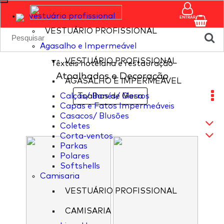
vestuário profissional
ENTRAR
VESTUÁRIO PROFISSIONAL
Agasalho e Impermeável
VESTUÁRIO PROFISSIONAL
Têxteis hotelaria e restauração
Atoalhados e Decoração
AGASALHO E IMPERMEÁVEL
Calças/ Bonés/ Gorros
Toalhas de Mesa
Capas e Fatos Impermeáveis
Casacos/ Blusões
Coletes
Corta-ventos
Parkas
Polares
Softshells
Camisaria
VESTUÁRIO PROFISSIONAL
CAMISARIA