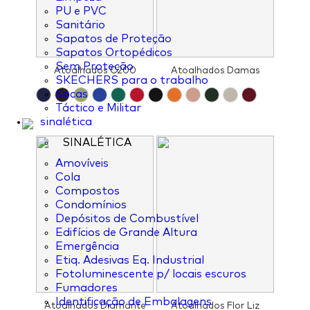
PU e PVC
Sanitário
Sapatos de Proteção
Sapatos Ortopédicos
Sem Proteção
Atoalhados C200
Atoalhados Damas
SKECHERS para o trabalho
Socas
Táctico e Militar
sinalética
SINALÉTICA
Amovíveis
Cola
Compostos
Condomínios
Depósitos de Combustível
Edifícios de Grande Altura
Emergência
Etiq. Adesivas Eq. Industrial
Fotoluminescente p/ locais escuros
Fumadores
Identificação de Embalagens
Atoalhados Diamante
Atoalhados Flor Liz