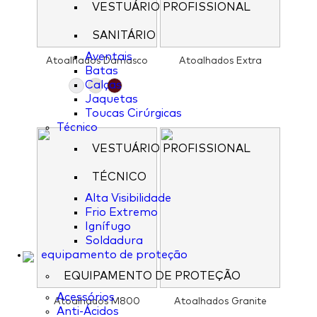
VESTUÁRIO PROFISSIONAL
SANITÁRIO
Aventais
Atoalhados Damasco
Atoalhados Extra
Batas
Calças
Jaquetas
Toucas Cirúrgicas
Técnico
VESTUÁRIO PROFISSIONAL
TÉCNICO
Alta Visibilidade
Frio Extremo
Ignífugo
Soldadura
equipamento de proteção
EQUIPAMENTO DE PROTEÇÃO
Acessórios
Atoalhados M800
Atoalhados Granite
Anti-Ácidos