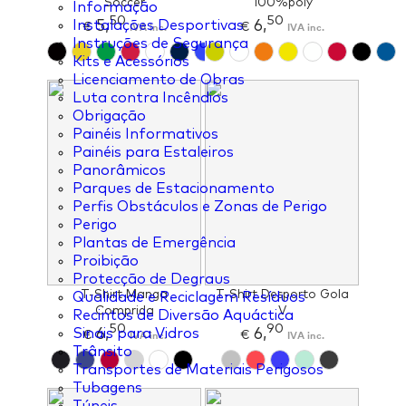
Soccer
100%poly
Informação
50
50
5,
6,
Instalações Desportivas
€
IVA inc.
€
IVA inc.
Instruções de Segurança
Kits e Acessórios
Licenciamento de Obras
Luta contra Incêndios
Obrigação
Painéis Informativos
Painéis para Estaleiros
Panorâmicos
Parques de Estacionamento
Perfis Obstáculos e Zonas de Perigo
Perigo
Plantas de Emergência
Proibição
Protecção de Degraus
T-Shirt Manga
T-Shirt Desporto Gola
Qualidade e Reciclagem Resíduos
Comprida
V
Recintos de Diversão Aquáctica
50
90
6,
6,
Sinais para Vidros
€
IVA inc.
€
IVA inc.
Trânsito
Transportes de Materiais Perigosos
Tubagens