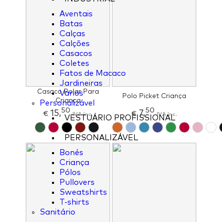
Aventais
Batas
Calças
Calções
Casacos
Coletes
Fatos de Macaco
Jardineiras
Casaco Polar Para
Varios
Polo Picket Criança
Criança
Personalizável
50
50
15,
7,
€
IVA inc.
€
IVA inc.
VESTUÁRIO PROFISSIONAL
PERSONALIZÁVEL
Bonés
Criança
Pólos
Pullovers
Sweatshirts
T-shirts
Sanitário