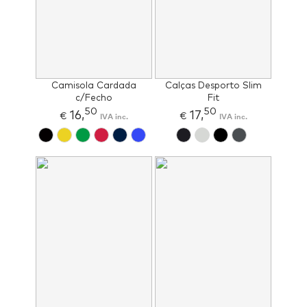
Camisola Cardada
Calças Desporto Slim
c/Fecho
Fit
50
50
16,
17,
€
IVA inc.
€
IVA inc.