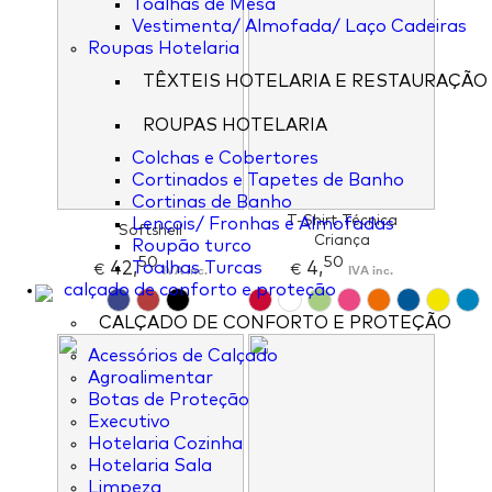
Toalhas de Mesa
Vestimenta/ Almofada/ Laço Cadeiras
Roupas Hotelaria
TÊXTEIS HOTELARIA E RESTAURAÇÃO
ROUPAS HOTELARIA
Colchas e Cobertores
Cortinados e Tapetes de Banho
Cortinas de Banho
T-Shirt Técnica
Lençois/ Fronhas e Almofadas
Softshell
Criança
Roupão turco
50
50
42,
4,
Toalhas Turcas
€
IVA inc.
€
IVA inc.
calçado de conforto e proteção
CALÇADO DE CONFORTO E PROTEÇÃO
Acessórios de Calçado
Agroalimentar
Botas de Proteção
Executivo
Hotelaria Cozinha
Hotelaria Sala
Limpeza