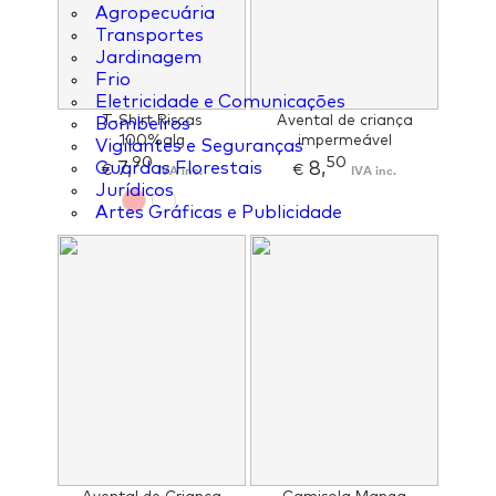
Agropecuária
Transportes
Jardinagem
Frio
Eletricidade e Comunicações
T-Shirt Riscas
Avental de criança
Bombeiros
100%alg
impermeável
Vigilantes e Seguranças
90
50
7,
8,
Guardas Florestais
€
IVA inc.
€
IVA inc.
Jurídicos
Artes Gráficas e Publicidade