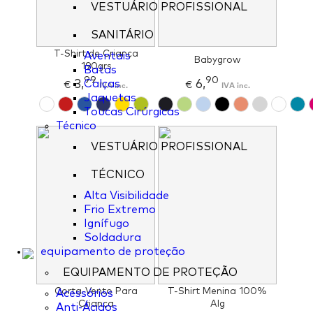
VESTUÁRIO PROFISSIONAL
SANITÁRIO
T-Shirt de Criança
Aventais
Babygrow
190grs
Batas
99
90
3,
6,
Calças
€
IVA inc.
€
IVA inc.
Jaquetas
Toucas Cirúrgicas
Técnico
VESTUÁRIO PROFISSIONAL
TÉCNICO
Alta Visibilidade
Frio Extremo
Ignífugo
Soldadura
equipamento de proteção
EQUIPAMENTO DE PROTEÇÃO
Corta-Vento Para
T-Shirt Menina 100%
Acessórios
Criança
Alg
Anti-Ácidos