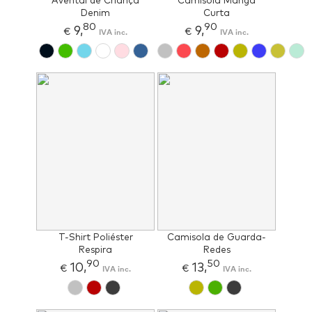
Avental de Criança
Camisola Manga
Denim
Curta
80
90
9,
9,
€
IVA inc.
€
IVA inc.
T-Shirt Poliéster
Camisola de Guarda-
Respira
Redes
90
50
10,
13,
€
IVA inc.
€
IVA inc.