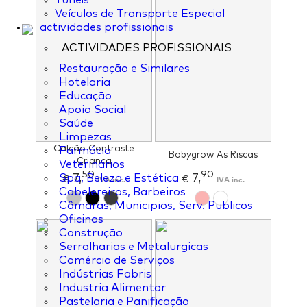
Túneis
Veículos de Transporte Especial
actividades profissionais
ACTIVIDADES PROFISSIONAIS
Restauração e Similares
Hotelaria
Educação
Apoio Social
Saúde
Limpezas
Calção Contraste
Farmácia
Babygrow As Riscas
Criança
Veterinários
50
90
7,
7,
Spa, Beleza e Estética
€
IVA inc.
€
IVA inc.
Cabelereiros, Barbeiros
Câmaras, Municipios, Serv. Publicos
Oficinas
Construção
Serralharias e Metalurgicas
Comércio de Serviços
Indústrias Fabris
Industria Alimentar
Pastelaria e Panificação