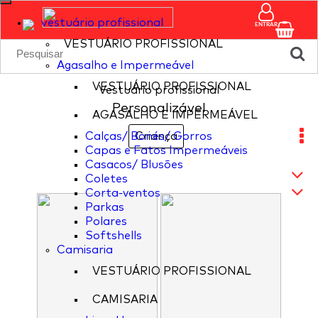
vestuário profissional
ENTRAR
VESTUÁRIO PROFISSIONAL
Agasalho e Impermeável
VESTUÁRIO PROFISSIONAL
Vestuário profissional
Personalizável
AGASALHO E IMPERMEÁVEL
Calças/ Bonés/ Gorros
Criança
Capas e Fatos Impermeáveis
Casacos/ Blusões
Coletes
Corta-ventos
Parkas
Polares
Softshells
Camisaria
VESTUÁRIO PROFISSIONAL
CAMISARIA