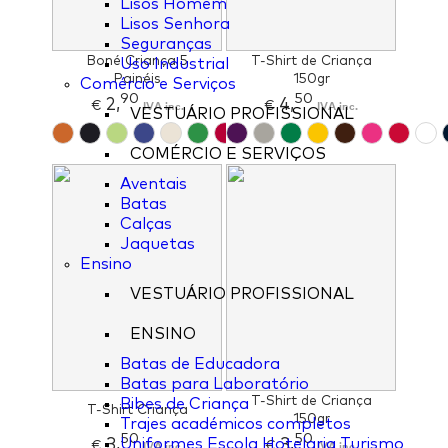
Lisos Homem
Lisos Senhora
Seguranças
Boné Criança 5
T-Shirt de Criança
Uso Industrial
Painéis
150gr
Comércio e Serviços
90
50
2,
4,
€
IVA inc.
€
IVA inc.
VESTUÁRIO PROFISSIONAL
COMÉRCIO E SERVIÇOS
Aventais
Batas
Calças
Jaquetas
Ensino
VESTUÁRIO PROFISSIONAL
ENSINO
Batas de Educadora
Batas para Laboratório
T-Shirt de Criança
Bibes de Criança
T-Shirt Criança
150gr
Trajes académicos completos
50
50
3,
3,
Uniformes Escola Hotelaria Turismo
€
IVA inc.
€
IVA inc.