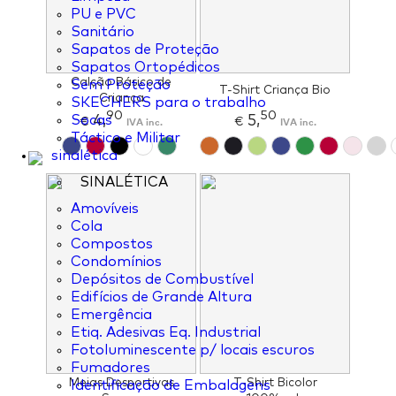
PU e PVC
Sanitário
Sapatos de Proteção
Sapatos Ortopédicos
Calção Básico de
Sem Proteção
T-Shirt Criança Bio
Criança
SKECHERS para o trabalho
90
50
4,
5,
Socas
€
IVA inc.
€
IVA inc.
Táctico e Militar
sinalética
SINALÉTICA
Amovíveis
Cola
Compostos
Condomínios
Depósitos de Combustível
Edifícios de Grande Altura
Emergência
Etiq. Adesivas Eq. Industrial
Fotoluminescente p/ locais escuros
Fumadores
Meias Desportivas
T-Shirt Bicolor
Identificação de Embalagens