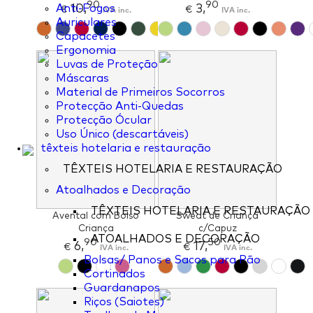
90
90
10,
3,
Anti-Fogos
€
IVA inc.
€
IVA inc.
Auriculares
Capacetes
Ergonomia
Luvas de Proteção
Máscaras
Material de Primeiros Socorros
Protecção Anti-Quedas
Protecção Ócular
Uso Único (descartáveis)
têxteis hotelaria e restauração
TÊXTEIS HOTELARIA E RESTAURAÇÃO
Atoalhados e Decoração
TÊXTEIS HOTELARIA E RESTAURAÇÃO
Avental com Bolso
Sweat de Criança
Criança
c/Capuz
ATOALHADOS E DECORAÇÃO
90
50
6,
17,
€
IVA inc.
€
IVA inc.
Bolsas/ Panos e Sacos para Pão
Cortinados
Guardanapos
Riços (Saiotes)