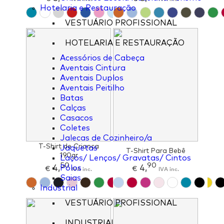
Hotelaria e Restauração
VESTUÁRIO PROFISSIONAL
HOTELARIA E RESTAURAÇÃO
Acessórios de Cabeça
Aventais Cintura
Aventais Duplos
Aventais Peitilho
Batas
Calças
Casacos
Coletes
Jalecas de Cozinheiro/a
T-Shirt de Criança
Jaquetas
T-Shirt Para Bebê
190gr
Laços/ Lenços/ Gravatas/ Cintos
50
90
4,
4,
Pólos
€
IVA inc.
€
IVA inc.
Saias
Industrial
VESTUÁRIO PROFISSIONAL
INDUSTRIAL