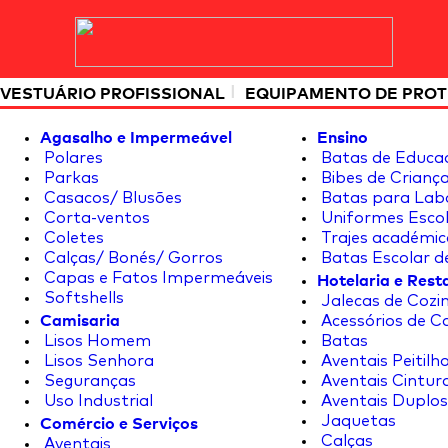
|
VESTUÁRIO PROFISSIONAL
EQUIPAMENTO DE PRO
Agasalho e Impermeável
Ensino
Polares
Batas de Educa
Parkas
Bibes de Crianç
Casacos/ Blusões
Batas para Lab
Corta-ventos
Uniformes Escol
Coletes
Trajes académic
Calças/ Bonés/ Gorros
Batas Escolar d
Hotelaria e Res
Capas e Fatos Impermeáveis
Softshells
Jalecas de Cozin
Camisaria
Acessórios de C
Lisos Homem
Batas
Lisos Senhora
Aventais Peitilh
Seguranças
Aventais Cintur
Uso Industrial
Aventais Duplos
Comércio e Serviços
Jaquetas
Calças
Aventais