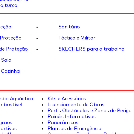
o turco
eção
Sanitário
 Proteção
Táctico e Militar
de Proteção
SKECHERS para o trabalho
 Sala
 Cozinha
rsão Aquáctica
Kits e Acessórios
mbustível
Licenciamento de Obras
Perfis Obstáculos e Zonas de Perigo
Painéis Informativos
graus
Panorâmicos
ortivas
Plantas de Emergência