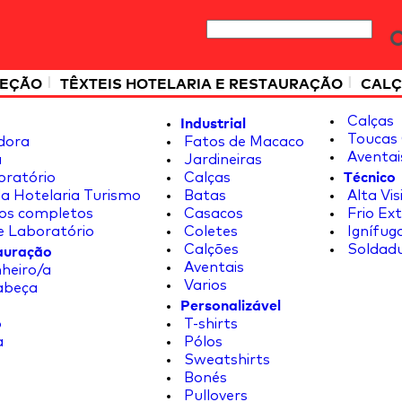
|
|
TEÇÃO
TÊXTEIS HOTELARIA E RESTAURAÇÃO
CALÇ
Industrial
Calças
Toucas 
dora
Fatos de Macaco
Aventai
a
Jardineiras
Técnico
oratório
Calças
a Hotelaria Turismo
Batas
Alta Vis
os completos
Casacos
Frio Ex
e Laboratório
Coletes
Ignífug
tauração
Calções
Soldad
Aventais
heiro/a
Varios
abeça
Personalizável
o
T-shirts
a
Pólos
Sweatshirts
Bonés
Pullovers