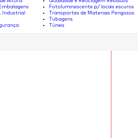
de Altura
Qualidade e Reciclagem Resíduos
 Embalagens
Fotoluminescente p/ locais escuros
 Industrial
Transportes de Materiais Perigosos
Tubagens
egurança
Túneis