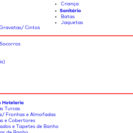
Criança
Sanitário
Batas
Jaquetas
Gravatas/ Cintos
 Socorros
is)
 Hotelaria
s Turcas
s/ Fronhas e Almofadas
s e Cobertores
ados e Tapetes de Banho
as de Banho