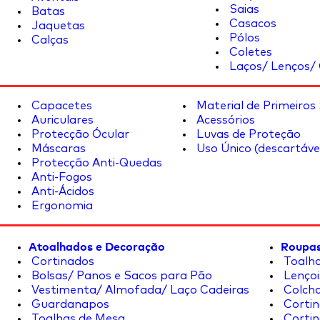
Saias
Batas
Casacos
Jaquetas
Pólos
Calças
Coletes
Laços/ Lenços/ 
Capacetes
Material de Primeiros
Auriculares
Acessórios
Protecção Ócular
Luvas de Proteção
Máscaras
Uso Único (descartáve
Protecção Anti-Quedas
Anti-Fogos
Anti-Ácidos
Ergonomia
Atoalhados e Decoração
Roupas
Cortinados
Toalha
Bolsas/ Panos e Sacos para Pão
Lençoi
Vestimenta/ Almofada/ Laço Cadeiras
Colcha
Guardanapos
Cortin
Toalhas de Mesa
Cortin