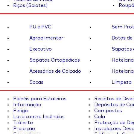
Riços (Saiotes)
Roupã
PU e PVC
Sem Prot
Agroalimentar
Botas de
Executivo
Sapatos 
Sapatos Ortopédicos
Hotelaria
Acessórios de Calçado
Hotelaria
Socas
Limpeza
Painéis para Estaleiros
Recintos de Dive
Informação
Depósitos de Co
Perigo
Compostos
Luta contra Incêndios
Cola
Trânsito
Protecção de De
Proibição
Instalações Desp