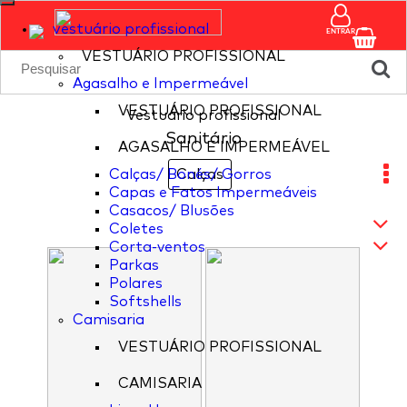
vestuário profissional
ENTRAR
VESTUÁRIO PROFISSIONAL
Agasalho e Impermeável
VESTUÁRIO PROFISSIONAL
Vestuário profissional
Sanitário
AGASALHO E IMPERMEÁVEL
Calças/ Bonés/ Gorros
Calças
Capas e Fatos Impermeáveis
Casacos/ Blusões
Coletes
Corta-ventos
Parkas
Polares
Softshells
Camisaria
VESTUÁRIO PROFISSIONAL
CAMISARIA