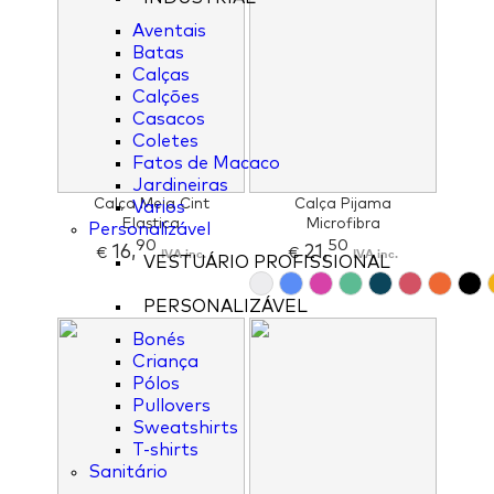
Aventais
Batas
Calças
Calções
Casacos
Coletes
Fatos de Macaco
Jardineiras
Calça Meia Cint
Calça Pijama
Varios
Elastica
Microfibra
Personalizável
90
50
16,
21,
€
IVA inc.
€
IVA inc.
VESTUÁRIO PROFISSIONAL
PERSONALIZÁVEL
Bonés
Criança
Pólos
Pullovers
Sweatshirts
T-shirts
Sanitário