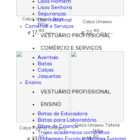
Lisos Homem
Lisos Senhora
Seguranças
Calça Unisexo Sarja
Uso Industrial
Calça Unisexo
190gr
Comércio e Serviços
90
90
17,
22,
€
IVA inc.
€
IVA inc.
VESTUÁRIO PROFISSIONAL
COMÉRCIO E SERVIÇOS
Aventais
Batas
Calças
Jaquetas
Ensino
VESTUÁRIO PROFISSIONAL
ENSINO
Batas de Educadora
Batas para Laboratório
Calça Unisexo Tafetá
Bibes de Criança
Calça Pijama Cirurgico
140g
Trajes académicos completos
50
50
13,
19,
Uniformes Escola Hotelaria Turismo
€
IVA inc.
€
IVA inc.