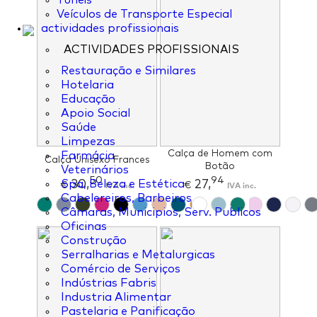
Túneis
Veículos de Transporte Especial
actividades profissionais
ACTIVIDADES PROFISSIONAIS
Restauração e Similares
Hotelaria
Educação
Apoio Social
Saúde
Limpezas
Calça de Homem com
Farmácia
Calça Unisexo Frances
Botão
Veterinários
50
94
30,
27,
Spa, Beleza e Estética
€
IVA inc.
€
IVA inc.
Cabelereiros, Barbeiros
Câmaras, Municipios, Serv. Publicos
Oficinas
Construção
Serralharias e Metalurgicas
Comércio de Serviços
Indústrias Fabris
Industria Alimentar
Pastelaria e Panificação