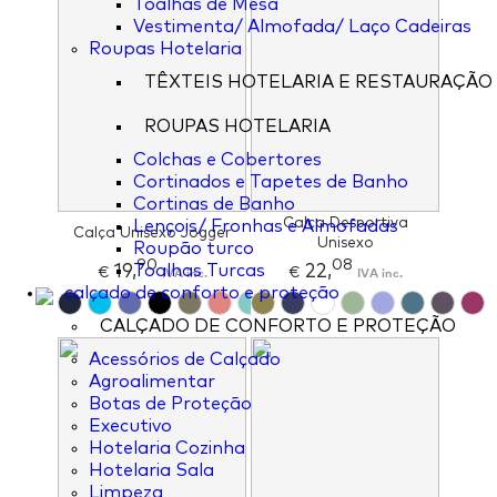
Toalhas de Mesa
Vestimenta/ Almofada/ Laço Cadeiras
Roupas Hotelaria
TÊXTEIS HOTELARIA E RESTAURAÇÃO
ROUPAS HOTELARIA
Colchas e Cobertores
Cortinados e Tapetes de Banho
Cortinas de Banho
Calça Desportiva
Lençois/ Fronhas e Almofadas
Calça Unisexo Jogger
Unisexo
Roupão turco
90
08
19,
22,
Toalhas Turcas
€
IVA inc.
€
IVA inc.
calçado de conforto e proteção
CALÇADO DE CONFORTO E PROTEÇÃO
Acessórios de Calçado
Agroalimentar
Botas de Proteção
Executivo
Hotelaria Cozinha
Hotelaria Sala
Limpeza