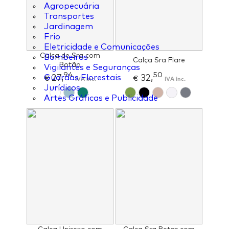
Agropecuária
Transportes
Jardinagem
Frio
Eletricidade e Comunicações
Calça de Sra com
Bombeiros
Calça Sra Flare
Botão
Vigilantes e Seguranças
94
50
27,
32,
Guardas Florestais
€
IVA inc.
€
IVA inc.
Jurídicos
Artes Gráficas e Publicidade