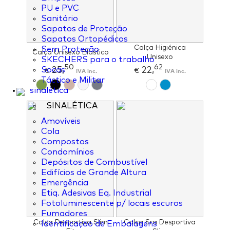
PU e PVC
Sanitário
Sapatos de Proteção
Sapatos Ortopédicos
Calça Higiénica
Sem Proteção
Calça Unisexo Elastico
Unisexo
SKECHERS para o trabalho
50
62
25,
22,
Socas
€
IVA inc.
€
IVA inc.
Táctico e Militar
sinalética
SINALÉTICA
Amovíveis
Cola
Compostos
Condomínios
Depósitos de Combustível
Edifícios de Grande Altura
Emergência
Etiq. Adesivas Eq. Industrial
Fotoluminescente p/ locais escuros
Fumadores
Calça Desportiva Slim
Calça Sra Desportiva
Identificação de Embalagens