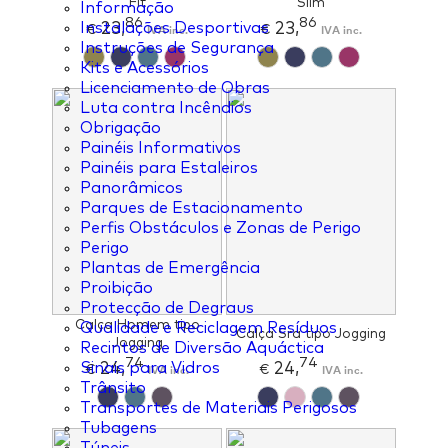
Fit
Slim
Informação
86
86
23,
23,
Instalações Desportivas
€
IVA inc.
€
IVA inc.
Instruções de Segurança
Kits e Acessórios
Licenciamento de Obras
Luta contra Incêndios
Obrigação
Painéis Informativos
Painéis para Estaleiros
Panorâmicos
Parques de Estacionamento
Perfis Obstáculos e Zonas de Perigo
Perigo
Plantas de Emergência
Proibição
Protecção de Degraus
Calça Homem tipo
Qualidade e Reciclagem Resíduos
Calça Sra tipo Jogging
Jogging
Recintos de Diversão Aquáctica
74
74
24,
24,
Sinais para Vidros
€
IVA inc.
€
IVA inc.
Trânsito
Transportes de Materiais Perigosos
Tubagens