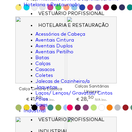
Hotelaria e Restauração
VESTUÁRIO PROFISSIONAL
HOTELARIA E RESTAURAÇÃO
Acessórios de Cabeça
Aventais Cintura
Aventais Duplos
Aventais Peitilho
Batas
Calças
Casacos
Coletes
Jalecas de Cozinheiro/a
Calças Sanitárias
Jaquetas
Calça Cintura Elastica
Unisexo
Laços/ Lenços/ Gravatas/ Cintos
50
50
11,
28,
Pólos
€
IVA inc.
€
IVA inc.
Saias
Industrial
VESTUÁRIO PROFISSIONAL
INDUSTRIAL