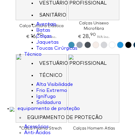
VESTUÁRIO PROFISSIONAL
SANITÁRIO
Calças Unisexo
Aventais
Calça Cintura Elástica
Microfibra
Batas
90
90
16,
28,
Calças
€
IVA inc.
€
IVA inc.
Jaquetas
Toucas Cirúrgicas
Técnico
VESTUÁRIO PROFISSIONAL
TÉCNICO
Alta Visibilidade
Frio Extremo
Ignífugo
Soldadura
equipamento de proteção
EQUIPAMENTO DE PROTEÇÃO
Acessórios
Calça Pijama Strech
Calças Homem Atlas
Anti-Ácidos