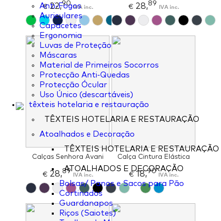
90
89
22,
28,
Anti-Fogos
€
IVA inc.
€
IVA inc.
Auriculares
Capacetes
Ergonomia
Luvas de Proteção
Máscaras
Material de Primeiros Socorros
Protecção Anti-Quedas
Protecção Ócular
Uso Único (descartáveis)
têxteis hotelaria e restauração
TÊXTEIS HOTELARIA E RESTAURAÇÃO
Atoalhados e Decoração
TÊXTEIS HOTELARIA E RESTAURAÇÃO
Calças Senhora Avani
Calça Cintura Elástica
ATOALHADOS E DECORAÇÃO
89
90
28,
18,
€
IVA inc.
€
IVA inc.
Bolsas/ Panos e Sacos para Pão
Cortinados
Guardanapos
Riços (Saiotes)