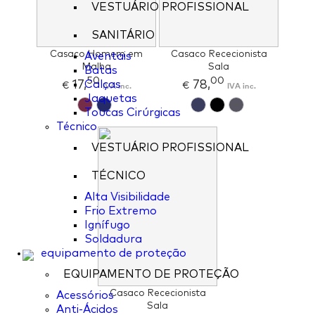
VESTUÁRIO PROFISSIONAL
SANITÁRIO
Casaco Homem em
Casaco Rececionista
Aventais
Malha
Sala
Batas
50
00
17,
78,
Calças
€
IVA inc.
€
IVA inc.
Jaquetas
Toucas Cirúrgicas
Técnico
VESTUÁRIO PROFISSIONAL
TÉCNICO
Alta Visibilidade
Frio Extremo
Ignífugo
Soldadura
equipamento de proteção
EQUIPAMENTO DE PROTEÇÃO
Casaco Rececionista
Acessórios
Sala
Anti-Ácidos