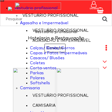
vestuário profissional
ENTRAR
VESTUÁRIO PROFISSIONAL
Agasalho e Impermeável
VESTUÁRIO PROFISSIONAL
Vestuário profissional
Hotelaria e Restauração
AGASALHO E IMPERMEÁVEL
Calças/ Bonés/ Gorros
Casacos
Capas e Fatos Impermeáveis
Casacos/ Blusões
Coletes
Corta-ventos
Parkas
Polares
Softshells
Camisaria
VESTUÁRIO PROFISSIONAL
CAMISARIA