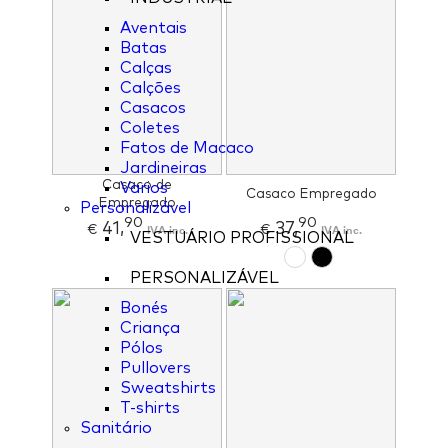
Aventais
Batas
Calças
Calções
Casacos
Coletes
Fatos de Macaco
Jardineiras
Casaco de
Varios
Casaco Empregado
Empregado
Personalizável
90
90
41,
37,
€
IVA inc.
€
IVA inc.
VESTUÁRIO PROFISSIONAL
PERSONALIZÁVEL
Bonés
Criança
Pólos
Pullovers
Sweatshirts
T-shirts
Sanitário