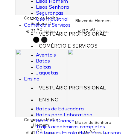
Lisos Homem
Lisos Senhora
Seguranças
Casaco de Malha
Uso Industrial
Blazer de Homem
Senhora D
Comércio e Serviços
90
50
21,
89,
€
IVA inc.
€
IVA inc.
VESTUÁRIO PROFISSIONAL
COMÉRCIO E SERVIÇOS
Aventais
Batas
Calças
Jaquetas
Ensino
VESTUÁRIO PROFISSIONAL
ENSINO
Batas de Educadora
Batas para Laboratório
Casaco de Malha
Bibes de Criança
Blazer de Senhora
Homem
Trajes académicos completos
90
45
21,
76,
Uniformes Escola Hotelaria Turismo
€
IVA inc.
€
IVA inc.