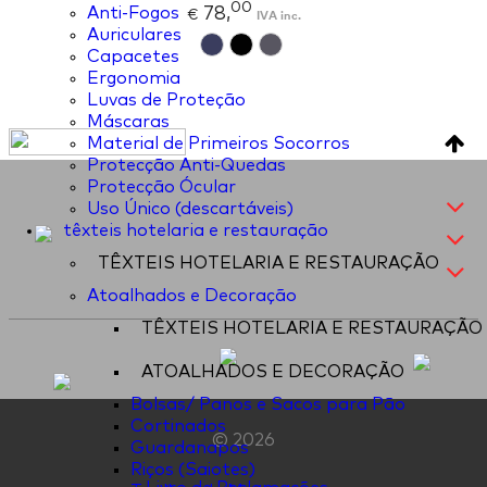
00
78,
Anti-Fogos
€
IVA inc.
Auriculares
Capacetes
Ergonomia
Luvas de Proteção
Máscaras
Material de Primeiros Socorros
Protecção Anti-Quedas
Protecção Ócular
Uso Único (descartáveis)
têxteis hotelaria e restauração
TÊXTEIS HOTELARIA E RESTAURAÇÃO
Atoalhados e Decoração
TÊXTEIS HOTELARIA E RESTAURAÇÃO
ATOALHADOS E DECORAÇÃO
Bolsas/ Panos e Sacos para Pão
Cortinados
© 2026
Guardanapos
Riços (Saiotes)