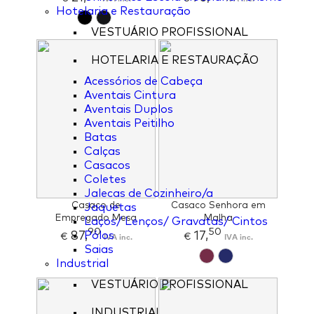
Hotelaria e Restauração
VESTUÁRIO PROFISSIONAL
HOTELARIA E RESTAURAÇÃO
Acessórios de Cabeça
Aventais Cintura
Aventais Duplos
Aventais Peitilho
Batas
Calças
Casacos
Coletes
Jalecas de Cozinheiro/a
Casaco de
Casaco Senhora em
Jaquetas
Empregado Mesa
Malha
Laços/ Lenços/ Gravatas/ Cintos
90
50
87,
17,
Pólos
€
IVA inc.
€
IVA inc.
Saias
Industrial
VESTUÁRIO PROFISSIONAL
INDUSTRIAL