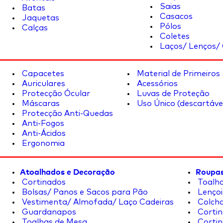
Saias
Batas
Casacos
Jaquetas
Pólos
Calças
Coletes
Laços/ Lenços/ 
Capacetes
Material de Primeiros
Auriculares
Acessórios
Protecção Ócular
Luvas de Proteção
Máscaras
Uso Único (descartáve
Protecção Anti-Quedas
Anti-Fogos
Anti-Ácidos
Ergonomia
Atoalhados e Decoração
Roupas
Cortinados
Toalha
Bolsas/ Panos e Sacos para Pão
Lençoi
Vestimenta/ Almofada/ Laço Cadeiras
Colcha
Guardanapos
Cortin
Toalhas de Mesa
Cortin