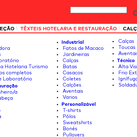
|
|
TEÇÃO
TÊXTEIS HOTELARIA E RESTAURAÇÃO
CALÇ
Industrial
Calças
Toucas 
dora
Fatos de Macaco
Aventai
a
Jardineiras
Técnico
oratório
Calças
a Hotelaria Turismo
Batas
Alta Vis
os completos
Casacos
Frio Ex
e Laboratório
Coletes
Ignífug
tauração
Calções
Soldad
Aventais
heiro/a
Varios
abeça
Personalizável
o
T-shirts
a
Pólos
Sweatshirts
Bonés
Pullovers