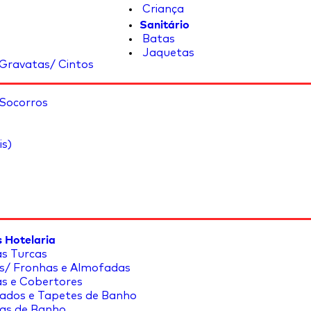
Criança
Sanitário
Batas
Jaquetas
Gravatas/ Cintos
 Socorros
is)
 Hotelaria
s Turcas
s/ Fronhas e Almofadas
s e Cobertores
ados e Tapetes de Banho
as de Banho