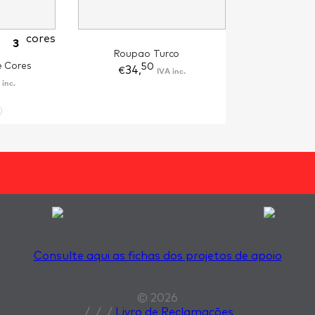
cores
3
Roupao Turco
e Cores
50
34,
IVA inc.
€
 inc.
Consulte aqui as fichas dos projetos de apoio
© 2026
/
/
/
Livro de Reclamações