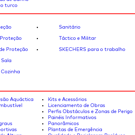
o turco
eção
Sanitário
 Proteção
Táctico e Militar
de Proteção
SKECHERS para o trabalho
 Sala
 Cozinha
rsão Aquáctica
Kits e Acessórios
mbustível
Licenciamento de Obras
Perfis Obstáculos e Zonas de Perigo
Painéis Informativos
graus
Panorâmicos
ortivas
Plantas de Emergência