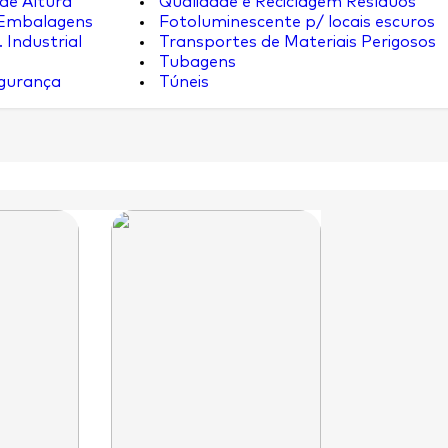
de Altura
Qualidade e Reciclagem Resíduos
 Embalagens
Fotoluminescente p/ locais escuros
 Industrial
Transportes de Materiais Perigosos
Tubagens
egurança
Túneis