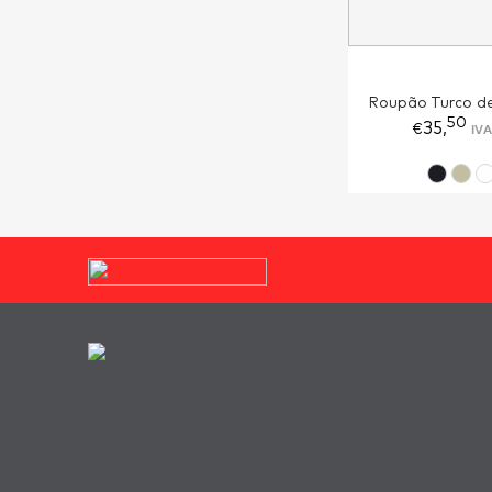
Roupão Turco d
50
35,
IVA
€