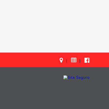

|
|