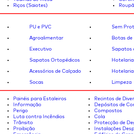
Riços (Saiotes)
Roupã
PU e PVC
Sem Prot
Agroalimentar
Botas de
Executivo
Sapatos 
Sapatos Ortopédicos
Hotelaria
Acessórios de Calçado
Hotelaria
Socas
Limpeza
Painéis para Estaleiros
Recintos de Dive
Informação
Depósitos de Co
Perigo
Compostos
Luta contra Incêndios
Cola
Trânsito
Protecção de De
Proibição
Instalações Desp