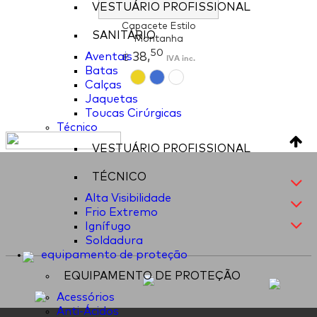
VESTUÁRIO PROFISSIONAL
Capacete Estilo
SANITÁRIO
Montanha
50
38,
Aventais
€
IVA inc.
Batas
Calças
Jaquetas
Toucas Cirúrgicas
Técnico
VESTUÁRIO PROFISSIONAL
TÉCNICO
Alta Visibilidade
Frio Extremo
Ignífugo
Soldadura
equipamento de proteção
EQUIPAMENTO DE PROTEÇÃO
Acessórios
Anti-Ácidos