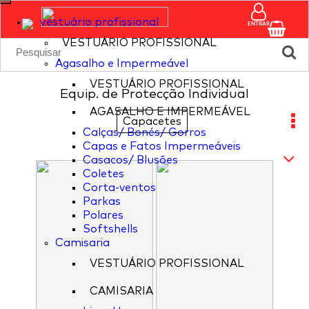
vestuário profissional
ENTRAR
VESTUÁRIO PROFISSIONAL
Agasalho e Impermeável
VESTUÁRIO PROFISSIONAL
Equip. de Protecção Individual
AGASALHO E IMPERMEÁVEL
Capacetes
Calças/ Bonés/ Gorros
Capas e Fatos Impermeáveis
Casacos/ Blusões
Coletes
Corta-ventos
Parkas
Polares
Softshells
Camisaria
VESTUÁRIO PROFISSIONAL
CAMISARIA