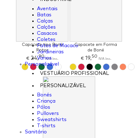
Aventais
Batas
Calças
Calções
Casacos
Coletes
Capacete tipo Boné
Capacete em Forma
Fatos de Macaco
Rotor
de Boné
Jardineiras
90
50
24,
19,
Varios
€
IVA inc.
€
IVA inc.
Personalizável
VESTUÁRIO PROFISSIONAL
PERSONALIZÁVEL
Bonés
Criança
Pólos
Pullovers
Sweatshirts
T-shirts
Sanitário