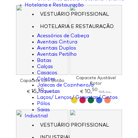
Hotelaria e Restauração
VESTUÁRIO PROFISSIONAL
HOTELARIA E RESTAURAÇÃO
Acessórios de Cabeça
Aventais Cintura
Aventais Duplos
Aventais Peitilho
Batas
Calças
Casacos
Capacete Ajustável
Coletes
Capacete com Botão
Rotor
Jalecas de Cozinheiro/a
50
50
15,
10,
Jaquetas
€
IVA inc.
€
IVA inc.
Laços/ Lenços/ Gravatas/ Cintos
Pólos
Saias
Industrial
VESTUÁRIO PROFISSIONAL
INDUSTRIAL