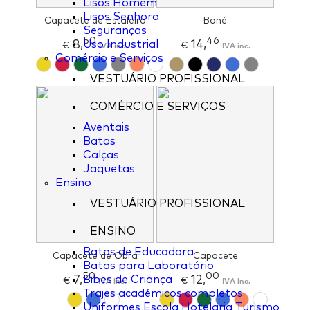
Lisos Homem
Lisos Senhora
Capacete de Estaleiro
Boné
Seguranças
50
46
8,
14,
Uso Industrial
€
IVA inc.
€
IVA inc.
Comércio e Serviços
VESTUÁRIO PROFISSIONAL
COMÉRCIO E SERVIÇOS
Aventais
Batas
Calças
Jaquetas
Ensino
VESTUÁRIO PROFISSIONAL
ENSINO
Batas de Educadora
Capacete de Obra
Capacete
Batas para Laboratório
50
00
7,
12,
Bibes de Criança
€
IVA inc.
€
IVA inc.
Trajes académicos completos
Uniformes Escola Hotelaria Turismo