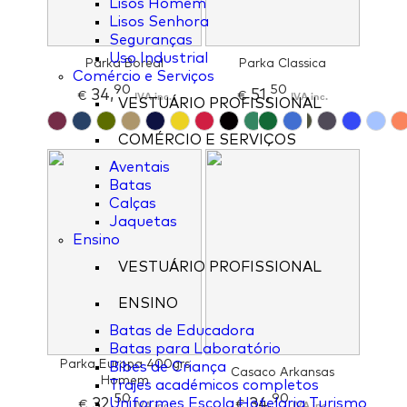
Lisos Homem
Lisos Senhora
Seguranças
Uso Industrial
Parka Boreal
Parka Classica
Comércio e Serviços
90
50
34,
51,
€
IVA inc.
€
IVA inc.
VESTUÁRIO PROFISSIONAL
COMÉRCIO E SERVIÇOS
Aventais
Batas
Calças
Jaquetas
Ensino
VESTUÁRIO PROFISSIONAL
ENSINO
Batas de Educadora
Batas para Laboratório
Parka Europa 400grs
Bibes de Criança
Casaco Arkansas
Homem
Trajes académicos completos
50
90
32,
34,
Uniformes Escola Hotelaria Turismo
€
IVA inc.
€
IVA inc.