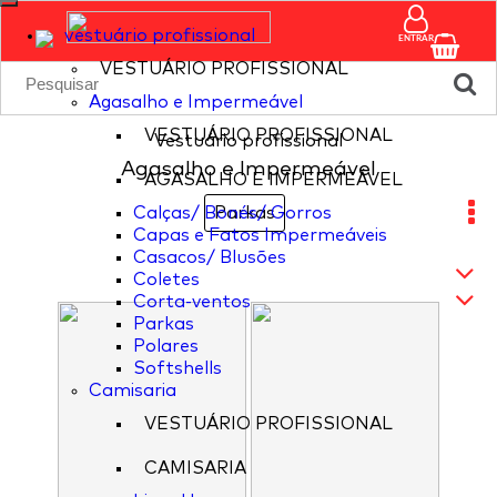
vestuário profissional
ENTRAR
VESTUÁRIO PROFISSIONAL
Agasalho e Impermeável
VESTUÁRIO PROFISSIONAL
Vestuário profissional
Agasalho e Impermeável
AGASALHO E IMPERMEÁVEL
Calças/ Bonés/ Gorros
Parkas
Capas e Fatos Impermeáveis
Casacos/ Blusões
Coletes
Corta-ventos
Parkas
Polares
Softshells
Camisaria
VESTUÁRIO PROFISSIONAL
CAMISARIA