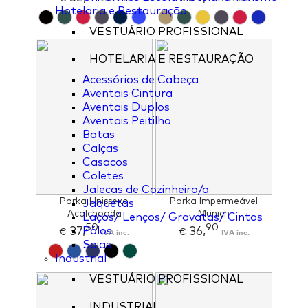
Hotelaria e Restauração
VESTUÁRIO PROFISSIONAL
HOTELARIA E RESTAURAÇÃO
Acessórios de Cabeça
Aventais Cintura
Aventais Duplos
Aventais Peitilho
Batas
Calças
Casacos
Coletes
Jalecas de Cozinheiro/a
Parka Unissexo
Parka Impermeável
Jaquetas
Acolchoada
Munich
Laços/ Lenços/ Gravatas/ Cintos
50
90
37,
36,
Pólos
€
IVA inc.
€
IVA inc.
Saias
Industrial
VESTUÁRIO PROFISSIONAL
INDUSTRIAL