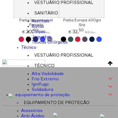
VESTUÁRIO PROFISSIONAL
SANITÁRIO
Parka Impermeavel
Parka Europa 400grs
Aventais
Forrada
Sra
Batas
00
50
20,
32,
Calças
€
IVA inc.
€
IVA inc.
Jaquetas
Toucas Cirúrgicas
Técnico
VESTUÁRIO PROFISSIONAL
TÉCNICO
Alta Visibilidade
Frio Extremo
Ignífugo
Soldadura
equipamento de proteção
EQUIPAMENTO DE PROTEÇÃO
Acessórios
Anti-Ácidos