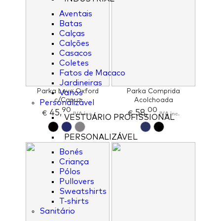
Aventais
Batas
Calças
Calções
Casacos
Coletes
Fatos de Macaco
Jardineiras
Parka Leve Oxford
Parka Comprida
Varios
c/Capuz
Acolchoada
Personalizável
90
00
45,
58,
€
IVA inc.
€
IVA inc.
VESTUÁRIO PROFISSIONAL
PERSONALIZÁVEL
Bonés
Criança
Pólos
Pullovers
Sweatshirts
T-shirts
Sanitário