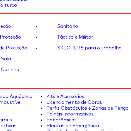
o turco
eção
Sanitário
 Proteção
Táctico e Militar
de Proteção
SKECHERS para o trabalho
 Sala
 Cozinha
rsão Aquáctica
Kits e Acessórios
mbustível
Licenciamento de Obras
Perfis Obstáculos e Zonas de Perigo
Painéis Informativos
graus
Panorâmicos
ortivas
Plantas de Emergência