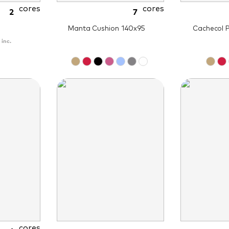
cores
cores
2
7
Manta Cushion 140x95
Cachecol P
 inc.
cores