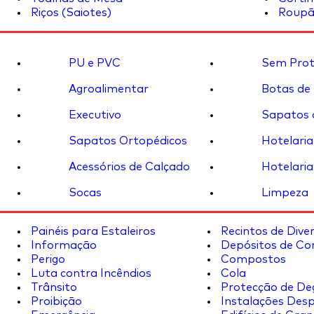
Riços (Saiotes)
Roupã
PU e PVC
Sem Prot
Agroalimentar
Botas de
Executivo
Sapatos 
Sapatos Ortopédicos
Hotelaria
Acessórios de Calçado
Hotelaria
Socas
Limpeza
Painéis para Estaleiros
Recintos de Dive
Informação
Depósitos de Co
Perigo
Compostos
Luta contra Incêndios
Cola
Trânsito
Protecção de De
Proibição
Instalações Desp