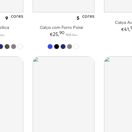
cores
cores
9
5
Calça A
ílica
Calça com Forro Polar
41,
€
90
25,
inc.
IVA inc.
€