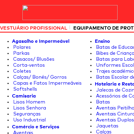
|
VESTUÁRIO PROFISSIONAL
EQUIPAMENTO DE PRO
Agasalho e Impermeável
Ensino
Polares
Batas de Educa
Parkas
Bibes de Crianç
Casacos/ Blusões
Batas para Lab
Corta-ventos
Uniformes Escol
Coletes
Trajes académic
Calças/ Bonés/ Gorros
Batas Escolar d
Hotelaria e Res
Capas e Fatos Impermeáveis
Softshells
Jalecas de Cozin
Camisaria
Acessórios de C
Lisos Homem
Batas
Lisos Senhora
Aventais Peitilh
Seguranças
Aventais Cintur
Uso Industrial
Aventais Duplos
Comércio e Serviços
Jaquetas
Calças
Aventais