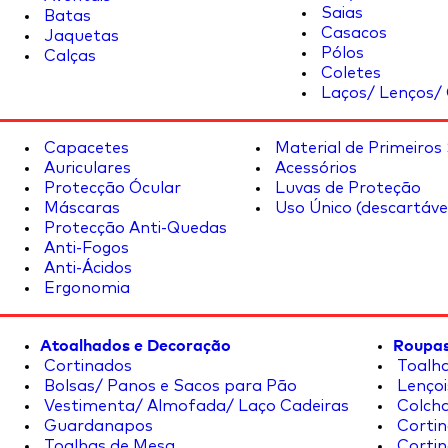
Saias
Batas
Casacos
Jaquetas
Pólos
Calças
Coletes
Laços/ Lenços/ 
Capacetes
Material de Primeiros
Auriculares
Acessórios
Protecção Ócular
Luvas de Proteção
Máscaras
Uso Único (descartáve
Protecção Anti-Quedas
Anti-Fogos
Anti-Ácidos
Ergonomia
Atoalhados e Decoração
Roupas
Cortinados
Toalha
Bolsas/ Panos e Sacos para Pão
Lençoi
Vestimenta/ Almofada/ Laço Cadeiras
Colcha
Guardanapos
Cortin
Toalhas de Mesa
Cortin