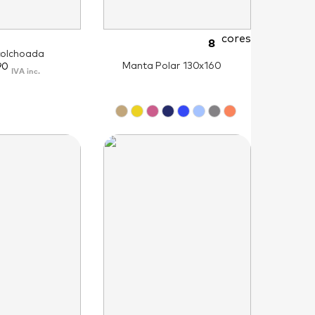
cores
8
colchoada
Manta Polar 130x160
90
IVA inc.