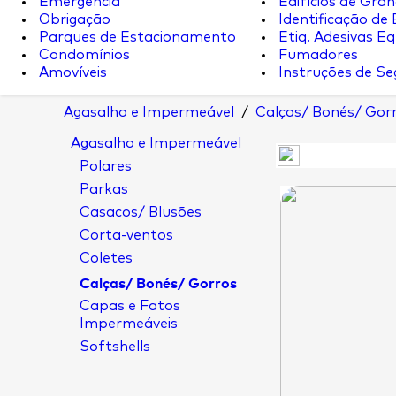
Emergência
Edifícios de Gran
Obrigação
Identificação de
Parques de Estacionamento
Etiq. Adesivas Eq.
Condomínios
Fumadores
Amovíveis
Instruções de S
Agasalho e Impermeável
/
Calças/ Bonés/ Gor
Agasalho e Impermeável
Polares
Parkas
Casacos/ Blusões
Corta-ventos
Coletes
Calças/ Bonés/ Gorros
Capas e Fatos
Impermeáveis
Softshells