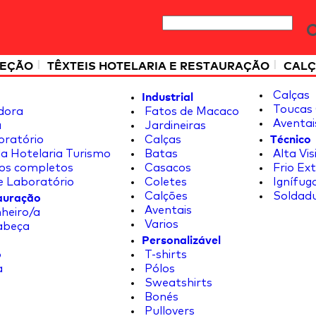
|
|
TEÇÃO
TÊXTEIS HOTELARIA E RESTAURAÇÃO
CALÇ
Industrial
Calças
Toucas 
dora
Fatos de Macaco
Aventai
a
Jardineiras
Técnico
oratório
Calças
a Hotelaria Turismo
Batas
Alta Vis
os completos
Casacos
Frio Ex
e Laboratório
Coletes
Ignífug
tauração
Calções
Soldad
Aventais
heiro/a
Varios
abeça
Personalizável
o
T-shirts
a
Pólos
Sweatshirts
Bonés
Pullovers