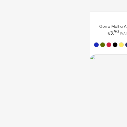
Gorro Malha Ac
90
3,
IVA 
€