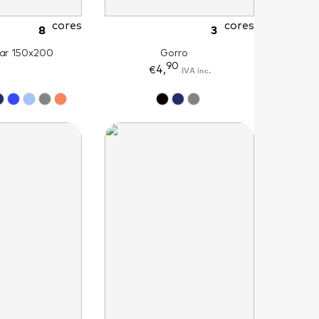
cores
cores
8
3
ar 150x200
Gorro
90
4,
IVA inc.
€