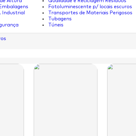
de Altura
Qualidade e Reciclagem Resíduos
 Embalagens
Fotoluminescente p/ locais escuros
 Industrial
Transportes de Materiais Perigosos
Tubagens
egurança
Túneis
ros