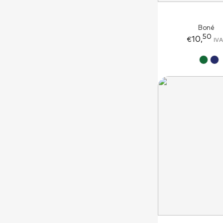
Boné
50
10,
IVA
€