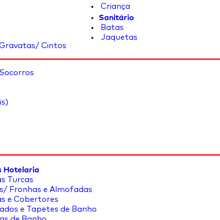
Criança
Sanitário
Batas
Jaquetas
Gravatas/ Cintos
 Socorros
is)
 Hotelaria
s Turcas
s/ Fronhas e Almofadas
s e Cobertores
ados e Tapetes de Banho
as de Banho