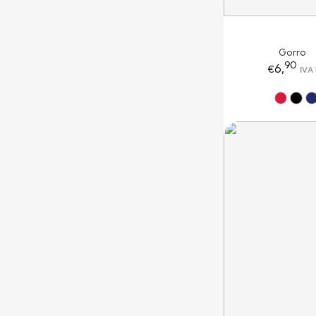
Gorro
90
6,
IVA 
€