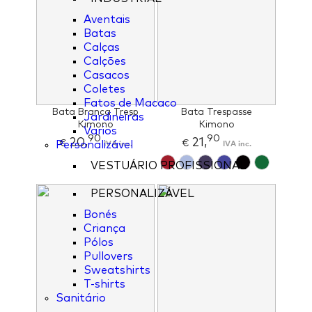
Aventais
Batas
Calças
Calções
Casacos
Coletes
Fatos de Macaco
Bata Branca Tresp
Bata Trespasse
Jardineiras
Kimono
Kimono
Varios
90
90
20,
21,
€
IVA inc.
€
IVA inc.
Personalizável
VESTUÁRIO PROFISSIONAL
PERSONALIZÁVEL
Bonés
Criança
Pólos
Pullovers
Sweatshirts
T-shirts
Sanitário