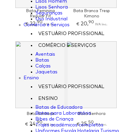
Lisos Homem
Lisos Senhora
Bata Feminina
Bata Branca Tresp
Seguranças
Regular Fit
Kimono
Uso Industrial
90
90
22,
20,
€
IVA inc.
€
IVA inc.
Comércio e Serviços
VESTUÁRIO PROFISSIONAL
COMÉRCIO E SERVIÇOS
Aventais
Batas
Calças
Jaquetas
Ensino
VESTUÁRIO PROFISSIONAL
ENSINO
Batas de Educadora
Batas para Laboratório
Bata Senhora
Bata Senhora
Bibes de Criança
90
50
24,
25,
€
IVA inc.
€
IVA inc.
Trajes académicos completos
Uniformes Escola Hotelaria Turismo