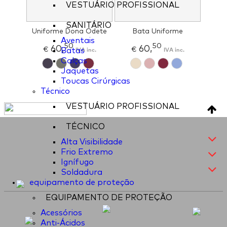
VESTUÁRIO PROFISSIONAL
SANITÁRIO
Uniforme Dona Odete
Bata Uniforme
Aventais
50
50
60,
60,
€
IVA inc.
€
IVA inc.
Batas
Calças
Jaquetas
Toucas Cirúrgicas
Técnico
VESTUÁRIO PROFISSIONAL
TÉCNICO
Alta Visibilidade
Frio Extremo
Ignífugo
Soldadura
equipamento de proteção
EQUIPAMENTO DE PROTEÇÃO
Acessórios
Anti-Ácidos