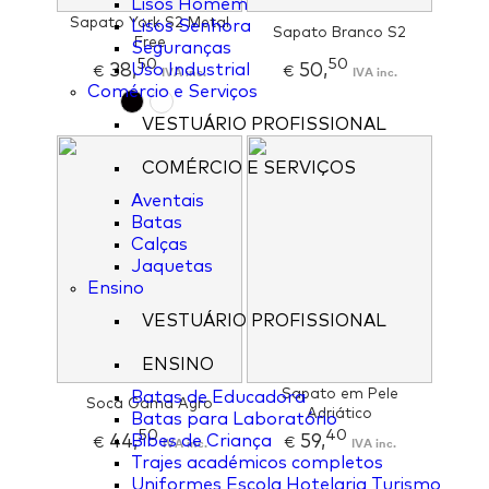
Lisos Homem
Sapato York S2 Metal
Lisos Senhora
Sapato Branco S2
Free
Seguranças
50
50
38,
50,
Uso Industrial
€
IVA inc.
€
IVA inc.
Comércio e Serviços
VESTUÁRIO PROFISSIONAL
COMÉRCIO E SERVIÇOS
Aventais
Batas
Calças
Jaquetas
Ensino
VESTUÁRIO PROFISSIONAL
ENSINO
Sapato em Pele
Batas de Educadora
Soca Gama Agro
Adriático
Batas para Laboratório
50
40
44,
59,
Bibes de Criança
€
IVA inc.
€
IVA inc.
Trajes académicos completos
Uniformes Escola Hotelaria Turismo