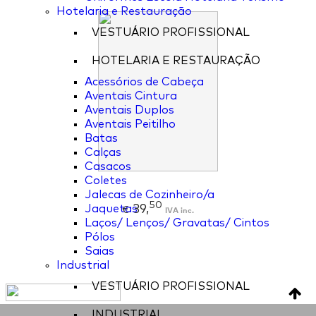
Hotelaria e Restauração
VESTUÁRIO PROFISSIONAL
HOTELARIA E RESTAURAÇÃO
Acessórios de Cabeça
Aventais Cintura
Aventais Duplos
Aventais Peitilho
Batas
Calças
Casacos
Coletes
Jalecas de Cozinheiro/a
50
39,
Jaquetas
€
IVA inc.
Laços/ Lenços/ Gravatas/ Cintos
Pólos
Saias
Industrial
VESTUÁRIO PROFISSIONAL
INDUSTRIAL