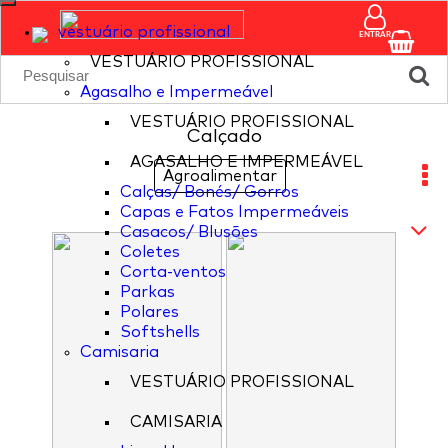
vestuário profissional
ENTRAR
VESTUÁRIO PROFISSIONAL
Agasalho e Impermeável
VESTUÁRIO PROFISSIONAL
Calçado
AGASALHO E IMPERMEÁVEL
Agroalimentar
Calças/ Bonés/ Gorros
Capas e Fatos Impermeáveis
Casacos/ Blusões
Coletes
Corta-ventos
Parkas
Polares
Softshells
Camisaria
VESTUÁRIO PROFISSIONAL
CAMISARIA