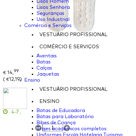
Lisos Homem
Lisos Senhora
Seguranças
Uso Industrial
Comércio e Serviços
VESTUÁRIO PROFISSIONAL
COMÉRCIO E SERVIÇOS
Aventais
Batas
Calças
99
14,
€
Jaquetas
(
12,19
)
€
Ensino
VESTUÁRIO PROFISSIONAL
ENSINO
Batas de Educadora
4-7
,
Batas para Laboratório
Bibes de Criança
Trajes académicos completos
Uniformes Escola Hotelaria Turismo