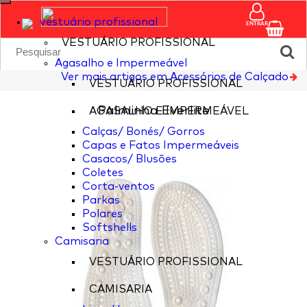
vestuário profissional
ENTRAR
VESTUÁRIO PROFISSIONAL
Agasalho e Impermeável
Ver mais artigos em Acessórios de Calçado
VESTUÁRIO PROFISSIONAL
Palminha Everlite
AGASALHO E IMPERMEÁVEL
Calças/ Bonés/ Gorros
Capas e Fatos Impermeáveis
Casacos/ Blusões
Coletes
Corta-ventos
Parkas
Polares
Softshells
Camisaria
VESTUÁRIO PROFISSIONAL
CAMISARIA