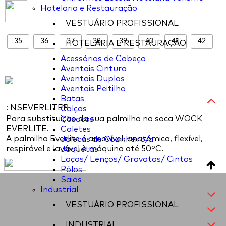
Hotelaria e Restauração
VESTUÁRIO PROFISSIONAL
35
36
37
38
39
40
41
42
HOTELARIA E RESTAURAÇÃO
Acessórios de Cabeça
Aventais Cintura
Aventais Duplos
Aventais Peitilho
Batas
: NSEVERLITEP
Calças
Para substituição da sua palmilha na soca WOCK
Casacos
EVERLITE.
Coletes
A palmilha Everlite é amovível, anatómica, flexível,
Jalecas de Cozinheiro/a
respirável e lavável à máquina até 50ºC.
Jaquetas
Laços/ Lenços/ Gravatas/ Cintos
Pólos
Saias
Industrial
VESTUÁRIO PROFISSIONAL
INDUSTRIAL