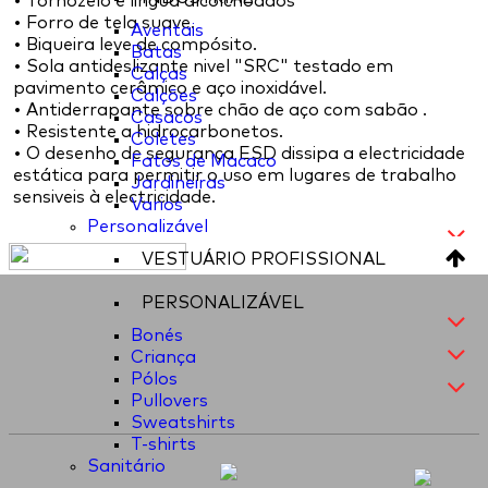
• Tornozelo e lingua alcolchoados
• Forro de tela suave.
Aventais
• Biqueira leve de compósito.
Batas
• Sola antideslizante nivel "SRC" testado em
Calças
pavimento cerâmico e aço inoxidável.
Calções
• Antiderrapante sobre chão de aço com sabão .
Casacos
• Resistente a hidrocarbonetos.
Coletes
• O desenho de segurança ESD dissipa a electricidade
Fatos de Macaco
estática para permitir o uso em lugares de trabalho
Jardineiras
sensiveis à electricidade.
Varios
Personalizável
VESTUÁRIO PROFISSIONAL
PERSONALIZÁVEL
Bonés
Criança
Pólos
Pullovers
Sweatshirts
T-shirts
Sanitário