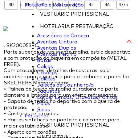
40
Hotelaria e Restauração
41
42
43
44
45
46
47/5
VESTUÁRIO PROFISSIONAL
HOTELARIA E RESTAURAÇÃO
Acessórios de Cabeça
Aventais Cintura
: SK200053EC
Aventais Duplos
Parte superior de resistente malha, estilo desportivo
Aventais Peitilho
e com proteção da biqueira em compósito (METAL
Batas
FREE).
Calças
Com atacadores, detalhes de costuras, sola
Casacos
antiderrapante perfeita para o trabalho e palmilha
Coletes
SKECHERS Memory Foam.
Jalecas de Cozinheiro/a
• Paíneis de tecido de malha duradoira na parte
Jaquetas
dianteira e laterais para um efeito refrescante.
Laços/ Lenços/ Gravatas/ Cintos
• Sapato de trabalho deportivo com biqueira de
Pólos
proteção.
Saias
• Costuras reforçadas.
Industrial
• Partes sintéticas na ponteira e calcanhar para
VESTUÁRIO PROFISSIONAL
maior estabilidade.
• Aperto com cordões
INDUSTRIAL