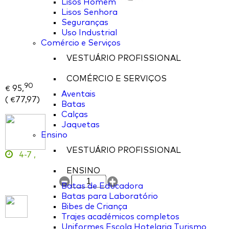
Lisos Homem
Lisos Senhora
Seguranças
Uso Industrial
Comércio e Serviços
VESTUÁRIO PROFISSIONAL
COMÉRCIO E SERVIÇOS
90
95,
€
Aventais
(
77,97
)
€
Batas
Calças
Jaquetas
Ensino
VESTUÁRIO PROFISSIONAL
4-7
,
ENSINO
Batas de Educadora
Batas para Laboratório
Bibes de Criança
Trajes académicos completos
Uniformes Escola Hotelaria Turismo