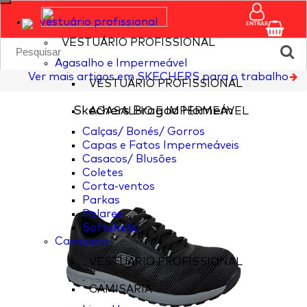
vestuário profissional
ENTRAR
VESTUÁRIO PROFISSIONAL
Agasalho e Impermeável
Ver mais artigos em SKECHERS para o trabalho
VESTUÁRIO PROFISSIONAL
Skechers Bragoo Homem
AGASALHO E IMPERMEÁVEL
Calças/ Bonés/ Gorros
Capas e Fatos Impermeáveis
Casacos/ Blusões
Coletes
Corta-ventos
Parkas
Polares
Softshells
Camisaria
VESTUÁRIO PROFISSIONAL
CAMISARIA