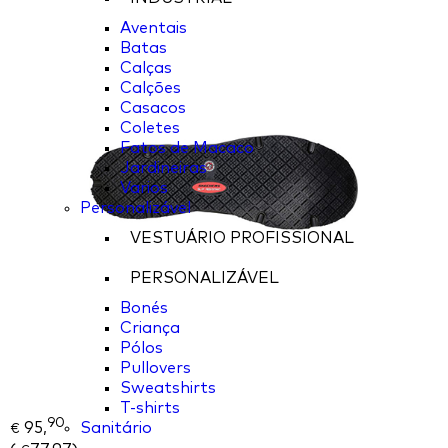
Aventais
Batas
Calças
Calções
Casacos
Coletes
Fatos de Macaco
Jardineiras
Varios
Personalizável
VESTUÁRIO PROFISSIONAL
PERSONALIZÁVEL
Bonés
Criança
Pólos
Pullovers
Sweatshirts
T-shirts
90
Sanitário
95,
€