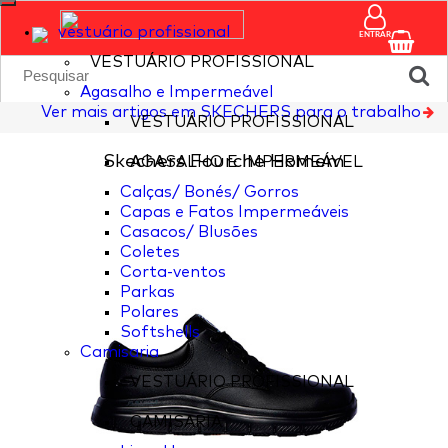
vestuário profissional
ENTRAR
VESTUÁRIO PROFISSIONAL
Agasalho e Impermeável
Ver mais artigos em SKECHERS para o trabalho
VESTUÁRIO PROFISSIONAL
Skechers Fourche Homem
AGASALHO E IMPERMEÁVEL
Calças/ Bonés/ Gorros
Capas e Fatos Impermeáveis
Casacos/ Blusões
Coletes
Corta-ventos
Parkas
Polares
Softshells
Camisaria
VESTUÁRIO PROFISSIONAL
CAMISARIA