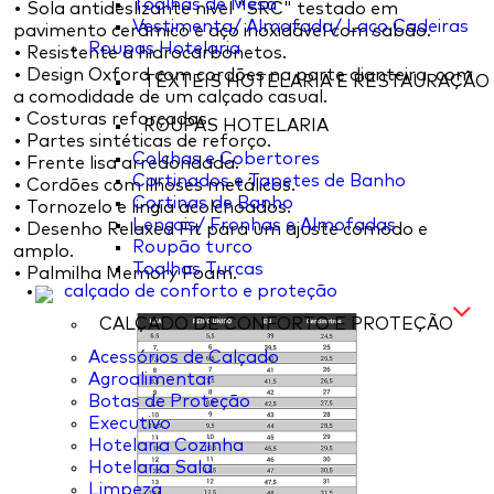
Toalhas de Mesa
• Sola antideslizante nivel "SRC" testado em
Vestimenta/ Almofada/ Laço Cadeiras
pavimento cerâmico e aço inoxidável com sabão.
Roupas Hotelaria
• Resistente a hidrocarbonetos.
• Design Oxford com cordões na parte dianteira, com
TÊXTEIS HOTELARIA E RESTAURAÇÃO
a comodidade de um calçado casual.
• Costuras reforçadas.
ROUPAS HOTELARIA
• Partes sintéticas de reforço.
Colchas e Cobertores
• Frente lisa arredondada.
Cortinados e Tapetes de Banho
• Cordões com ilhoses metálicos.
Cortinas de Banho
• Tornozelo e lingia acolchoados.
Lençois/ Fronhas e Almofadas
• Desenho Relaxed Fit para um ajuste comodo e
Roupão turco
amplo.
Toalhas Turcas
• Palmilha Memory Foam.
calçado de conforto e proteção
CALÇADO DE CONFORTO E PROTEÇÃO
Acessórios de Calçado
Agroalimentar
Botas de Proteção
Executivo
Hotelaria Cozinha
Hotelaria Sala
Limpeza