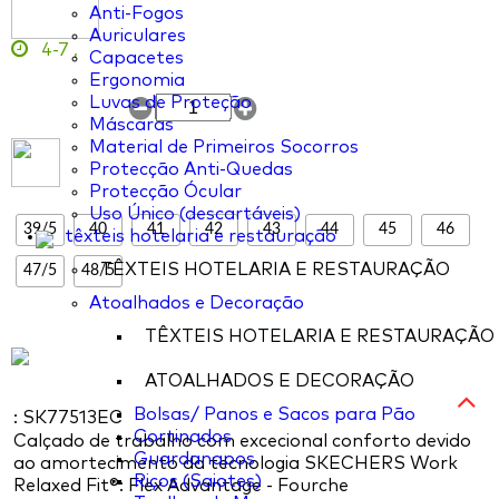
Anti-Fogos
Auriculares
4-7
,
Capacetes
Ergonomia
Luvas de Proteção
Máscaras
Material de Primeiros Socorros
Protecção Anti-Quedas
Protecção Ócular
Uso Único (descartáveis)
39/5
40
41
42
43
44
45
46
têxteis hotelaria e restauração
TÊXTEIS HOTELARIA E RESTAURAÇÃO
47/5
48/5
Atoalhados e Decoração
TÊXTEIS HOTELARIA E RESTAURAÇÃO
ATOALHADOS E DECORAÇÃO
Bolsas/ Panos e Sacos para Pão
: SK77513EC
Cortinados
Calçado de trabalho com excecional conforto devido
Guardanapos
ao amortecimento da tecnologia SKECHERS Work
Riços (Saiotes)
Relaxed Fit®: Flex Advantage - Fourche