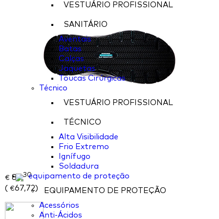
VESTUÁRIO PROFISSIONAL
SANITÁRIO
Aventais
Batas
Calças
Jaquetas
Toucas Cirúrgicas
Técnico
VESTUÁRIO PROFISSIONAL
TÉCNICO
Alta Visibilidade
Frio Extremo
Ignífugo
Soldadura
30
equipamento de proteção
83,
€
(
67,72
)
€
EQUIPAMENTO DE PROTEÇÃO
Acessórios
Anti-Ácidos