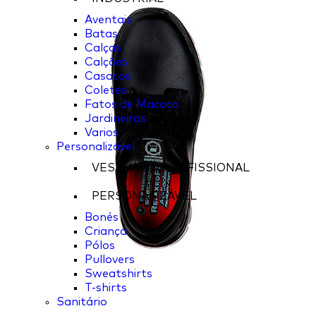
Aventais
Batas
Calças
Calções
Casacos
Coletes
Fatos de Macaco
Jardineiras
Varios
Personalizável
VESTUÁRIO PROFISSIONAL
PERSONALIZÁVEL
Bonés
Criança
Pólos
Pullovers
Sweatshirts
T-shirts
Sanitário