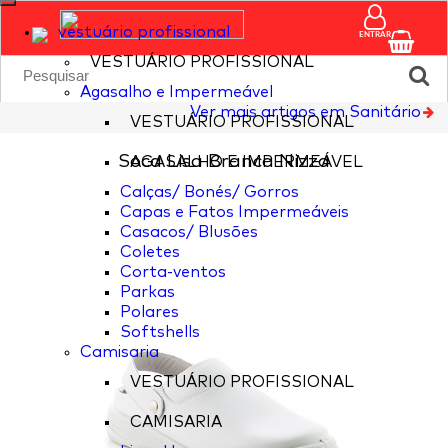
vestuário profissional
ENTRAR
VESTUÁRIO PROFISSIONAL
Agasalho e Impermeável
Ver mais artigos em Sanitário
VESTUÁRIO PROFISSIONAL
Soca Lisa Branca Nizza
AGASALHO E IMPERMEÁVEL
Calças/ Bonés/ Gorros
Capas e Fatos Impermeáveis
Casacos/ Blusões
Coletes
Corta-ventos
Parkas
Polares
Softshells
Camisaria
VESTUÁRIO PROFISSIONAL
CAMISARIA