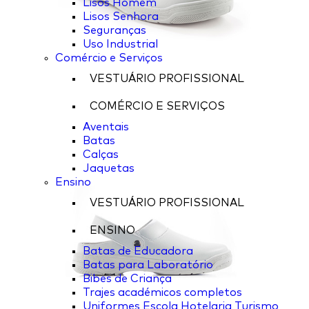
Lisos Homem
Lisos Senhora
Seguranças
Uso Industrial
Comércio e Serviços
VESTUÁRIO PROFISSIONAL
COMÉRCIO E SERVIÇOS
Aventais
Batas
Calças
Jaquetas
Ensino
VESTUÁRIO PROFISSIONAL
ENSINO
Batas de Educadora
Batas para Laboratório
Bibes de Criança
Trajes académicos completos
Uniformes Escola Hotelaria Turismo