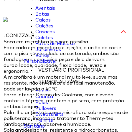
Aventais
Batas
Calças
Calções
Casacos
: CONIZZALB
Coletes
Soca em microfibra lisa com presilha
Fatos de Macaco
Fabricada em microfibra e injeção, a união do corte
Jardineiras
com o piso não é colado ou costurado, ambos são
Varios
fundidos em uma única peça e dela derivam:
Personalizável
durabilidade, qualidade, flexibilidade, leveza e
VESTUÁRIO PROFISSIONAL
ergonomia.
A microfibra é um material muito leve, suave mas
PERSONALIZÁVEL
resistente, não envelhece e de fácil manutenção,
pode ser lavada a 40ºC
Bonés
Forro interior Dermo dry Coolmax, com elevado
Criança
conforto térmico, mantem o pé seco, com proteção
Pólos
antibacteriana.
Pullovers
Palmilha antiestática em microfibra sobre espuma de
Sweatshirts
poliuterano, incorpora tratamento Thermy-tex
T-shirts
(antibacteriano), absorve a humidade.
Sanitário
Sola antideslizante, resistente a hidrocarbonetos,