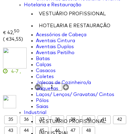
Hotelaria e Restauração
VESTUÁRIO PROFISSIONAL
HOTELARIA E RESTAURAÇÃO
50
42,
€
Acessórios de Cabeça
(
34,55
)
€
Aventais Cintura
Aventais Duplos
Aventais Peitilho
Batas
Calças
Casacos
4-7
,
Coletes
Jalecas de Cozinheiro/a
Jaquetas
Laços/ Lenços/ Gravatas/ Cintos
Pólos
Saias
Industrial
35
36
37
38
39
40
41
42
VESTUÁRIO PROFISSIONAL
43
44
45
46
47
48
INDUSTRIAL