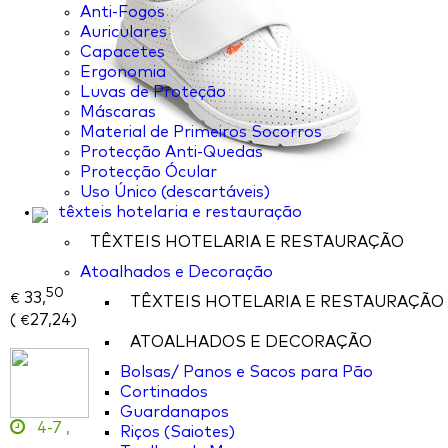
Anti-Fogos
Auriculares
Capacetes
Ergonomia
Luvas de Proteção
Máscaras
Material de Primeiros Socorros
Protecção Anti-Quedas
Protecção Ócular
Uso Único (descartáveis)
têxteis hotelaria e restauração
TÊXTEIS HOTELARIA E RESTAURAÇÃO
Atoalhados e Decoração
50
33,
€
TÊXTEIS HOTELARIA E RESTAURAÇÃO
(
27,24
)
€
ATOALHADOS E DECORAÇÃO
Bolsas/ Panos e Sacos para Pão
Cortinados
Guardanapos
4-7
,
Riços (Saiotes)