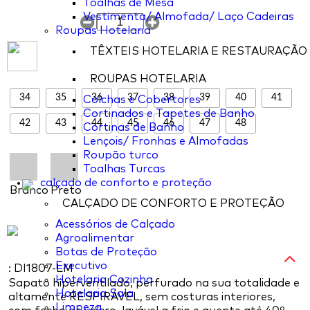
Toalhas de Mesa
Vestimenta/ Almofada/ Laço Cadeiras
Roupas Hotelaria
TÊXTEIS HOTELARIA E RESTAURAÇÃO
ROUPAS HOTELARIA
34
35
36
37
38
39
40
41
Colchas e Cobertores
Cortinados e Tapetes de Banho
42
43
44
45
46
47
48
Cortinas de Banho
Lençois/ Fronhas e Almofadas
Roupão turco
Toalhas Turcas
calçado de conforto e proteção
Branco
Preto
CALÇADO DE CONFORTO E PROTEÇÃO
Acessórios de Calçado
Agroalimentar
Botas de Proteção
Executivo
: DI1807-LM
Hotelaria Cozinha
Sapato hiperventilado, perfurado na sua totalidade e
Hotelaria Sala
altamente RESPIRÁVEL, sem costuras interiores,
Limpeza