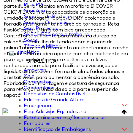
com fecho de velcro, lavável a frio e quente até 40º,
PU e PVC
parte superior técnica em microfibra D COVER
Sanitário
OEKO-TEX com alta capacidade de absorção de
Sapatos de Proteção
umidade e secagem rápida, D DRY acolchoado e
Sapatos Ortopédicos
forrado internamente na área do tornozelo. Reta
Sem Proteção
fisiológica por último com bico arredondado.
SKECHERS para o trabalho
Contraforte suficiente para manter a dureza do
Socas
calcanhar. Palmilha de tecido sobre espuma de
Táctico e Militar
poliuretano com tratamento antibacteriano e carvão
sinalética
ativado. Sola antiderrapante com alto coeficiente em
piso seco ou húmido, com saliências e relevos
SINALÉTICA
ranhurados na sola para facilitar a evacuação de
Amovíveis
líquidos dispostos em forma de almofadas planas e
Cola
arestas vivas, para aumentar a aderência ao solo.
Compostos
Fabricado por montagem e costura de segurança
Condomínios
para reforçar a união da sola à parte superior do
Depósitos de Combustível
sapato.
Edifícios de Grande Altura
Emergência
Etiq. Adesivas Eq. Industrial
Fotoluminescente p/ locais escuros
Fumadores
Identificação de Embalagens