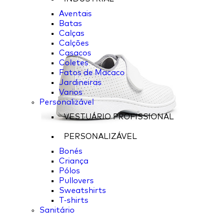
Aventais
Batas
Calças
Calções
Casacos
Coletes
Fatos de Macaco
Jardineiras
Varios
Personalizável
VESTUÁRIO PROFISSIONAL
PERSONALIZÁVEL
Bonés
Criança
Pólos
Pullovers
Sweatshirts
T-shirts
Sanitário