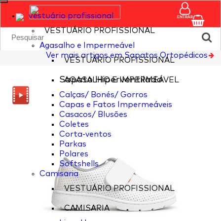
vestuário profissional
ENTRAR
VESTUÁRIO PROFISSIONAL
Agasalho e Impermeável
Ver mais artigos em Sapatos Ortopédicos
VESTUÁRIO PROFISSIONAL
Sapato Hiperventilado
AGASALHO E IMPERMEÁVEL
Calças/ Bonés/ Gorros
Capas e Fatos Impermeáveis
Casacos/ Blusões
Coletes
Corta-ventos
Parkas
Polares
Softshells
Camisaria
VESTUÁRIO PROFISSIONAL
CAMISARIA