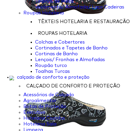
Toalhas de Mesa
Vestimenta/ Almofada/ Laço Cadeiras
Roupas Hotelaria
TÊXTEIS HOTELARIA E RESTAURAÇÃO
ROUPAS HOTELARIA
Colchas e Cobertores
Cortinados e Tapetes de Banho
Cortinas de Banho
Lençois/ Fronhas e Almofadas
Roupão turco
Toalhas Turcas
calçado de conforto e proteção
CALÇADO DE CONFORTO E PROTEÇÃO
Acessórios de Calçado
Agroalimentar
Botas de Proteção
Executivo
Hotelaria Cozinha
Hotelaria Sala
Limpeza