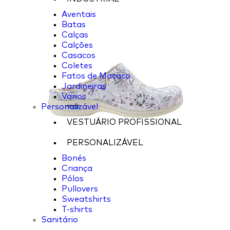
Aventais
Batas
Calças
Calções
Casacos
Coletes
Fatos de Macaco
Jardineiras
Varios
Personalizável
VESTUÁRIO PROFISSIONAL
PERSONALIZÁVEL
Bonés
Criança
Pólos
Pullovers
Sweatshirts
T-shirts
Sanitário