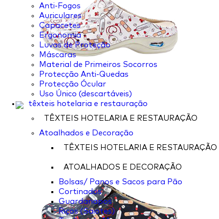
Anti-Fogos
Auriculares
Capacetes
Ergonomia
Luvas de Proteção
Máscaras
Material de Primeiros Socorros
Protecção Anti-Quedas
Protecção Ócular
Uso Único (descartáveis)
têxteis hotelaria e restauração
TÊXTEIS HOTELARIA E RESTAURAÇÃO
Atoalhados e Decoração
TÊXTEIS HOTELARIA E RESTAURAÇÃO
ATOALHADOS E DECORAÇÃO
Bolsas/ Panos e Sacos para Pão
Cortinados
Guardanapos
Riços (Saiotes)