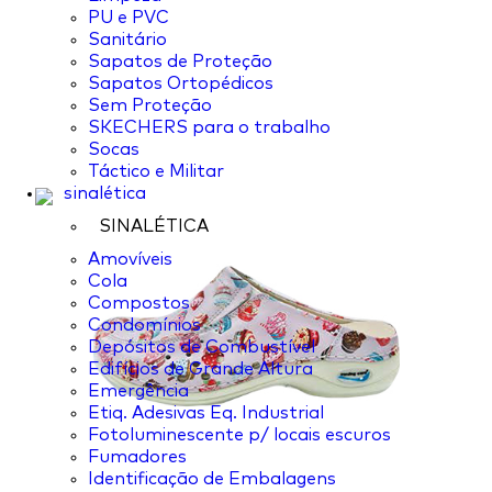
PU e PVC
Sanitário
Sapatos de Proteção
Sapatos Ortopédicos
Sem Proteção
SKECHERS para o trabalho
Socas
Táctico e Militar
sinalética
SINALÉTICA
Amovíveis
Cola
Compostos
Condomínios
Depósitos de Combustível
Edifícios de Grande Altura
Emergência
Etiq. Adesivas Eq. Industrial
Fotoluminescente p/ locais escuros
Fumadores
Identificação de Embalagens