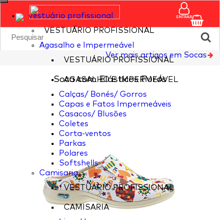
vestuário profissional
ENTRAR
VESTUÁRIO PROFISSIONAL
Agasalho e Impermeável
Ver mais artigos em Socas
VESTUÁRIO PROFISSIONAL
Soca com Elásticos Furos
AGASALHO E IMPERMEÁVEL
Calças/ Bonés/ Gorros
Capas e Fatos Impermeáveis
Casacos/ Blusões
Coletes
Corta-ventos
Parkas
Polares
Softshells
Camisaria
VESTUÁRIO PROFISSIONAL
CAMISARIA