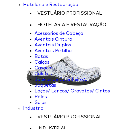
Hotelaria e Restauração
VESTUÁRIO PROFISSIONAL
HOTELARIA E RESTAURAÇÃO
Acessórios de Cabeça
Aventais Cintura
Aventais Duplos
Aventais Peitilho
Batas
Calças
Casacos
Coletes
Jalecas de Cozinheiro/a
Jaquetas
Laços/ Lenços/ Gravatas/ Cintos
Pólos
Saias
Industrial
VESTUÁRIO PROFISSIONAL
INDUSTRIAL