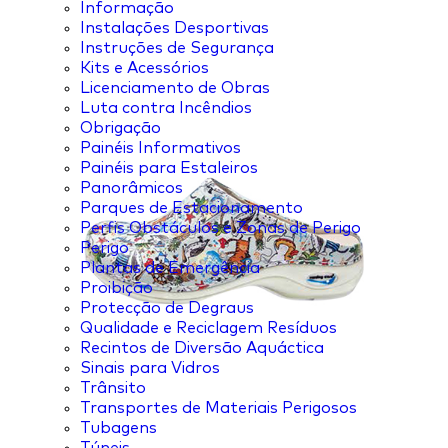
Informação
Instalações Desportivas
Instruções de Segurança
Kits e Acessórios
Licenciamento de Obras
Luta contra Incêndios
Obrigação
Painéis Informativos
Painéis para Estaleiros
Panorâmicos
Parques de Estacionamento
Perfis Obstáculos e Zonas de Perigo
Perigo
Plantas de Emergência
Proibição
Protecção de Degraus
Qualidade e Reciclagem Resíduos
Recintos de Diversão Aquáctica
Sinais para Vidros
Trânsito
Transportes de Materiais Perigosos
Tubagens