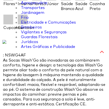
Agropecuária
Flores
Inverno
Flores3
Júnior
Saúde
Saúde
Cozinha
Transportes
Branco
Azul
Preto
Jardinagem
Frio
Eletricidade e Comunicações
Bombeiros
Cupcakes
Cartoon
Vigilantes e Seguranças
Guardas Florestais
Jurídicos
Artes Gráficas e Publicidade
: NSWG4AF
As Socas Wash'Go são inovadoras ao combinarem
conforto, higiene e design: a tecnologia das Wash'Go
permite aliar todo o conforto da pele natural com a
higiene da lavagem à máquina mantendo a qualidade
e durabilidade do calçado. A pele é naturalmente
confortável: macia, flexível e respirável, adaptando-se
ao pé. O sistema de construção Wash'Go absorve os
impactos do caminhar: previne pernas e pés
cansados. Para sua segurança a sola é leve, anti-
derrapante e anti-estática. Certificação CE.