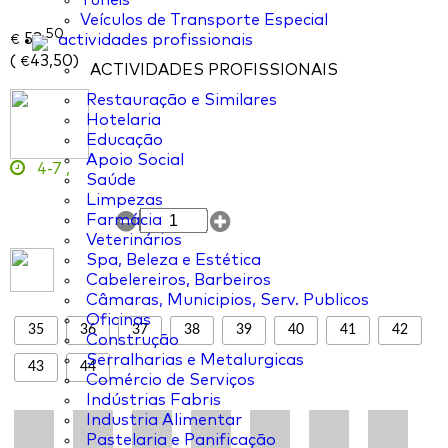
Túneis
Veículos de Transporte Especial
50
53,
actividades profissionais
€
(
43,50
)
€
ACTIVIDADES PROFISSIONAIS
Restauração e Similares
Hotelaria
Educação
Apoio Social
4-7
,
Saúde
Limpezas
Farmácia
Veterinários
Spa, Beleza e Estética
Cabelereiros, Barbeiros
Câmaras, Municipios, Serv. Publicos
Oficinas
35
36
37
38
39
40
41
42
Construção
Serralharias e Metalurgicas
43
44
Comércio de Serviços
Indústrias Fabris
Industria Alimentar
Pastelaria e Panificação