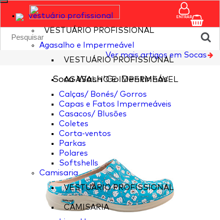
vestuário profissional
ENTRAR
VESTUÁRIO PROFISSIONAL
Agasalho e Impermeável
Ver mais artigos em Socas
VESTUÁRIO PROFISSIONAL
Soca Wash'Go Dentinhos
AGASALHO E IMPERMEÁVEL
Calças/ Bonés/ Gorros
Capas e Fatos Impermeáveis
Casacos/ Blusões
Coletes
Corta-ventos
Parkas
Polares
Softshells
Camisaria
VESTUÁRIO PROFISSIONAL
CAMISARIA