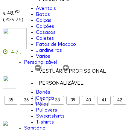
Aventais
90
48,
€
Batas
(
39,76
)
Calças
€
Calções
Casacos
Coletes
Fatos de Macaco
Jardineiras
4-7
,
Varios
Personalizável
VESTUÁRIO PROFISSIONAL
PERSONALIZÁVEL
Bonés
Criança
35
36
37
38
39
40
41
42
Pólos
Pullovers
Sweatshirts
T-shirts
Sanitário