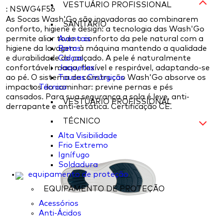
VESTUÁRIO PROFISSIONAL
: NSWG4F56
As Socas Wash'Go são inovadoras ao combinarem
SANITÁRIO
conforto, higiene e design: a tecnologia das Wash'Go
permite aliar todo o conforto da pele natural com a
Aventais
higiene da lavagem à máquina mantendo a qualidade
Batas
e durabilidade do calçado. A pele é naturalmente
Calças
confortável: macia, flexível e respirável, adaptando-se
Jaquetas
ao pé. O sistema de construção Wash'Go absorve os
Toucas Cirúrgicas
impactos do caminhar: previne pernas e pés
Técnico
cansados. Para sua segurança a sola é leve, anti-
VESTUÁRIO PROFISSIONAL
derrapante e anti-estática. Certificação CE.
TÉCNICO
Alta Visibilidade
Frio Extremo
Ignífugo
Soldadura
equipamento de proteção
EQUIPAMENTO DE PROTEÇÃO
Acessórios
Anti-Ácidos