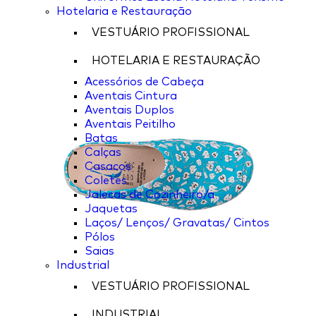
Hotelaria e Restauração
VESTUÁRIO PROFISSIONAL
HOTELARIA E RESTAURAÇÃO
Acessórios de Cabeça
Aventais Cintura
Aventais Duplos
Aventais Peitilho
Batas
Calças
Casacos
Coletes
Jalecas de Cozinheiro/a
Jaquetas
Laços/ Lenços/ Gravatas/ Cintos
Pólos
Saias
Industrial
VESTUÁRIO PROFISSIONAL
INDUSTRIAL