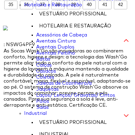
35
Hotelaria e Restauração
36
37
38
39
40
41
42
VESTUÁRIO PROFISSIONAL
HOTELARIA E RESTAURAÇÃO
Acessórios de Cabeça
Aventais Cintura
: NSWG4PF9
Aventais Duplos
As Socas Wash'Go são inovadoras ao combinarem
Aventais Peitilho
conforto, higiene e design: a tecnologia das Wash'Go
Batas
permite aliar todo o conforto da pele natural com a
Calças
higiene da lavagem à máquina mantendo a qualidade
Casacos
e durabilidade do calçado. A pele é naturalmente
Coletes
confortável: macia, flexível e respirável, adaptando-se
Jalecas de Cozinheiro/a
ao pé. O sistema de construção Wash'Go absorve os
Jaquetas
impactos do caminhar: previne pernas e pés
Laços/ Lenços/ Gravatas/ Cintos
cansados. Para sua segurança a sola é leve, anti-
Pólos
derrapante e anti-estática. Certificação CE.
Saias
Industrial
VESTUÁRIO PROFISSIONAL
INDUSTRIAL