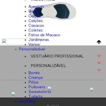
Aventais
Batas
Calças
Calções
Casacos
Coletes
Fatos de Macaco
Jardineiras
Varios
Personalizável
VESTUÁRIO PROFISSIONAL
PERSONALIZÁVEL
Bonés
Criança
Pólos
Pullovers
Sweatshirts
T-shirts
Sanitário