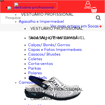
vestuário profissional
ENTRAR
VESTUÁRIO PROFISSIONAL
Agasalho e Impermeável
Ver mais artigos em Socas
VESTUÁRIO PROFISSIONAL
Soca Wg c/Pres Jornal
AGASALHO E IMPERMEÁVEL
Calças/ Bonés/ Gorros
Capas e Fatos Impermeáveis
Casacos/ Blusões
Coletes
Corta-ventos
Parkas
Polares
Softshells
Camisaria
VESTUÁRIO PROFISSIONAL
CAMISARIA