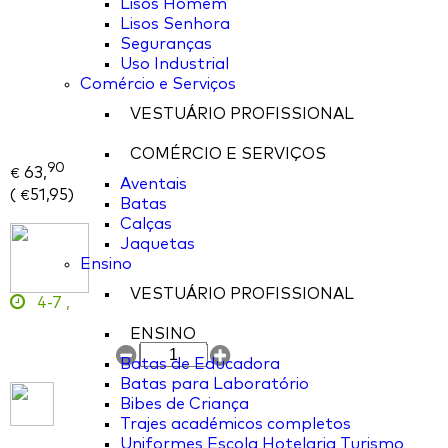
Lisos Homem
Lisos Senhora
Seguranças
Uso Industrial
Comércio e Serviços
VESTUÁRIO PROFISSIONAL
COMÉRCIO E SERVIÇOS
90
63,
€
Aventais
(
51,95
)
€
Batas
Calças
Jaquetas
Ensino
VESTUÁRIO PROFISSIONAL
4-7
,
ENSINO
Batas de Educadora
Batas para Laboratório
Bibes de Criança
Trajes académicos completos
Uniformes Escola Hotelaria Turismo