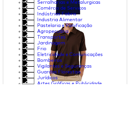
Serralharias e Metalurgicas
Comércio de Serviços
Indústrias Fabris
Industria Alimentar
Pastelaria e Panificação
Agropecuária
Transportes
Jardinagem
Frio
Eletricidade e Comunicações
Bombeiros
Vigilantes e Seguranças
Guardas Florestais
Jurídicos
Artes Gráficas e Publicidade