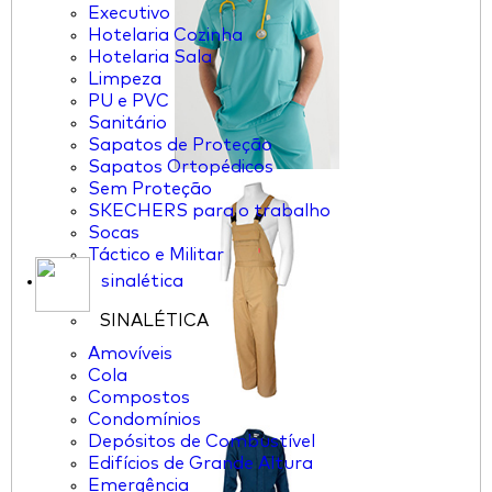
Executivo
Hotelaria Cozinha
Hotelaria Sala
Limpeza
PU e PVC
Sanitário
Sapatos de Proteção
Sapatos Ortopédicos
Sem Proteção
SKECHERS para o trabalho
Socas
Táctico e Militar
sinalética
SINALÉTICA
Amovíveis
Cola
Compostos
Condomínios
Depósitos de Combustível
Edifícios de Grande Altura
Emergência