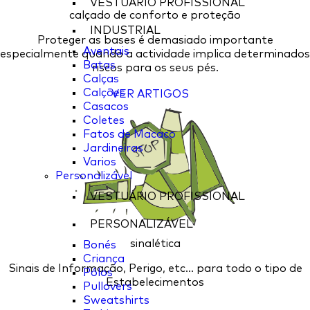
VESTUÁRIO PROFISSIONAL
calçado de conforto e proteção
INDUSTRIAL
Proteger as bases é demasiado importante
Aventais
especialmente quando a actividade implica determinados
Batas
riscos para os seus pés.
Calças
Calções
VER ARTIGOS
Casacos
Coletes
Fatos de Macaco
Jardineiras
Varios
Personalizável
VESTUÁRIO PROFISSIONAL
PERSONALIZÁVEL
sinalética
Bonés
Criança
Sinais de Informação, Perigo, etc... para todo o tipo de
Pólos
Estabelecimentos
Pullovers
Sweatshirts