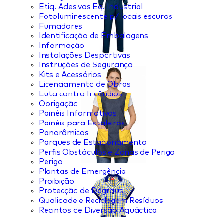
Etiq. Adesivas Eq. Industrial
Fotoluminescente p/ locais escuros
Fumadores
Identificação de Embalagens
Informação
Instalações Desportivas
Instruções de Segurança
Kits e Acessórios
Licenciamento de Obras
Luta contra Incêndios
Obrigação
Painéis Informativos
Painéis para Estaleiros
Panorâmicos
Parques de Estacionamento
Perfis Obstáculos e Zonas de Perigo
Perigo
Plantas de Emergência
Proibição
Protecção de Degraus
Qualidade e Reciclagem Resíduos
Recintos de Diversão Aquáctica