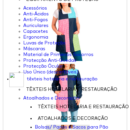
Acessórios
Anti-Ácidos
Anti-Fogos
Auriculares
Capacetes
Ergonomia
Luvas de Proteção
Máscaras
Material de Primeiros Socorros
Protecção Anti-Quedas
Protecção Ócular
Uso Único (descartáveis)
têxteis hotelaria e restauração
TÊXTEIS HOTELARIA E RESTAURAÇÃO
Atoalhados e Decoração
TÊXTEIS HOTELARIA E RESTAURAÇÃO
ATOALHADOS E DECORAÇÃO
Bolsas/ Panos e Sacos para Pão