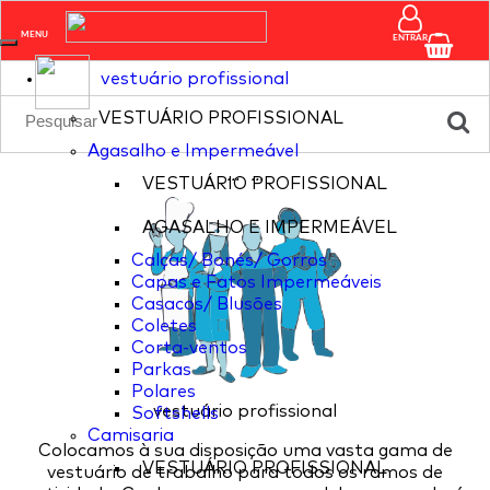
pagina nao existente
MENU
ENTRAR
vestuário profissional
VESTUÁRIO PROFISSIONAL
Agasalho e Impermeável
...
...
VESTUÁRIO PROFISSIONAL
AGASALHO E IMPERMEÁVEL
Calças/ Bonés/ Gorros
Capas e Fatos Impermeáveis
Casacos/ Blusões
Coletes
Corta-ventos
Parkas
Polares
vestuário profissional
Softshells
Camisaria
Colocamos à sua disposição uma vasta gama de
VESTUÁRIO PROFISSIONAL
vestuário de trabalho para todos os ramos de