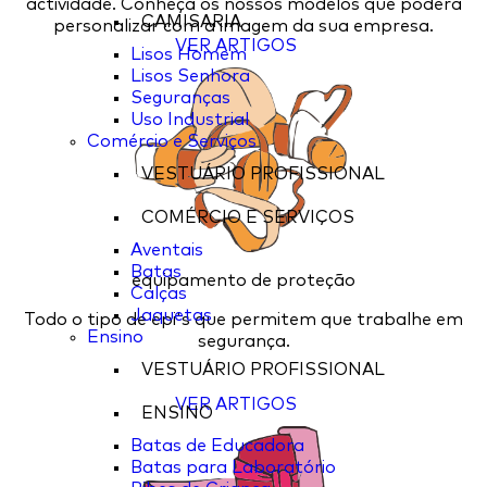
actividade. Conheça os nossos modelos que poderá
CAMISARIA
personalizar com a imagem da sua empresa.
VER ARTIGOS
Lisos Homem
Lisos Senhora
Seguranças
Uso Industrial
Comércio e Serviços
VESTUÁRIO PROFISSIONAL
COMÉRCIO E SERVIÇOS
Aventais
Batas
equipamento de proteção
Calças
Jaquetas
Todo o tipo de epi's que permitem que trabalhe em
Ensino
segurança.
VESTUÁRIO PROFISSIONAL
VER ARTIGOS
ENSINO
Batas de Educadora
Batas para Laboratório