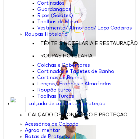
Cortinados
Guardanapos
Riços (Saiotes)
Toalhas de Mesa
Vestimenta/ Almofada/ Laço Cadeiras
Roupas Hotelaria
TÊXTEIS HOTELARIA E RESTAURAÇÃO
ROUPAS HOTELARIA
Colchas e Cobertores
Cortinados e Tapetes de Banho
Cortinas de Banho
Lençois/ Fronhas e Almofadas
Roupão turco
Toalhas Turcas
calçado de conforto e proteção
CALÇADO DE CONFORTO E PROTEÇÃO
Acessórios de Calçado
Agroalimentar
Botas de Proteção