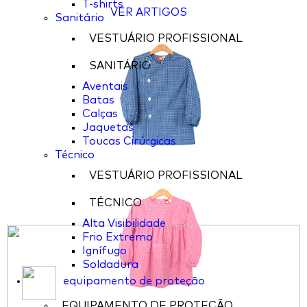
T-shirts
VER ARTIGOS
Sanitário
VESTUÁRIO PROFISSIONAL
SANITÁRIO
Aventais
Batas
Calças
Jaquetas
Toucas Cirúrgicas
Técnico
VESTUÁRIO PROFISSIONAL
TÉCNICO
Alta Visibilidade
Frio Extremo
Ignífugo
Soldadura
equipamento de proteção
EQUIPAMENTO DE PROTEÇÃO