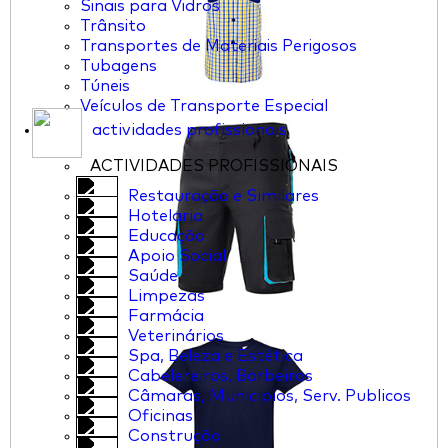
Sinais para Vidros
Trânsito
Transportes de Materiais Perigosos
Tubagens
Túneis
Veículos de Transporte Especial
actividades profissionais
ACTIVIDADES PROFISSIONAIS
Restauração e Similares
Hotelaria
Educação
Apoio Social
Saúde
Limpezas
Farmácia
Veterinários
Spa, Beleza e Estética
Cabelereiros, Barbeiros
Câmaras, Municipios, Serv. Publicos
Oficinas
Construção