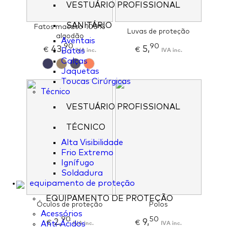
VESTUÁRIO PROFISSIONAL
SANITÁRIO
Fatos macaco 100%
Luvas de proteção
algodão
Aventais
90
90
43,
5,
€
IVA inc.
€
IVA inc.
Batas
Calças
Jaquetas
Toucas Cirúrgicas
Técnico
VESTUÁRIO PROFISSIONAL
TÉCNICO
Alta Visibilidade
Frio Extremo
Ignífugo
Soldadura
equipamento de proteção
EQUIPAMENTO DE PROTEÇÃO
Óculos de proteção
Polos
Acessórios
90
50
2,
9,
€
IVA inc.
€
IVA inc.
Anti-Ácidos