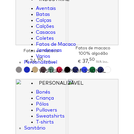
Aventais
Batas
Calças
Calções
Casacos
Coletes
Fatos de Macaco
Fatos de macaco
Jardineiras
Fatos de macaco
100% algodão
Varios
90
50
24,
37,
€
IVA inc.
€
IVA inc.
Personalizável
VESTUÁRIO PROFISSIONAL
PERSONALIZÁVEL
Bonés
Criança
Pólos
Pullovers
Sweatshirts
T-shirts
Sanitário