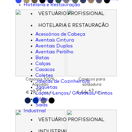
Hotelaria e Restauração
VESTUÁRIO PROFISSIONAL
HOTELARIA E RESTAURAÇÃO
Acessórios de Cabeça
Aventais Cintura
Aventais Duplos
Aventais Peitilho
Batas
Calças
Casacos
Coletes
Casacos 100%
Casacos para
Jalecas de Cozinheiro/a
Algodão
soldadura
Jaquetas
99
43
19,
44,
€
IVA inc.
€
IVA inc.
Laços/ Lenços/ Gravatas/ Cintos
Pólos
Saias
Industrial
VESTUÁRIO PROFISSIONAL
INDUSTRIAL