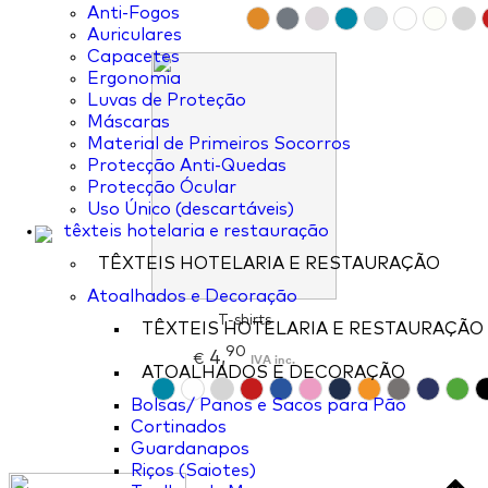
Anti-Fogos
Auriculares
Capacetes
Ergonomia
Luvas de Proteção
Máscaras
Material de Primeiros Socorros
Protecção Anti-Quedas
Protecção Ócular
Uso Único (descartáveis)
têxteis hotelaria e restauração
TÊXTEIS HOTELARIA E RESTAURAÇÃO
Atoalhados e Decoração
T-shirts
TÊXTEIS HOTELARIA E RESTAURAÇÃO
90
4,
€
IVA inc.
ATOALHADOS E DECORAÇÃO
Bolsas/ Panos e Sacos para Pão
Cortinados
Guardanapos
Riços (Saiotes)