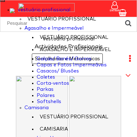
vestuário profissional
ENTRAR
VESTUÁRIO PROFISSIONAL
Agasalho e Impermeável
VESTUÁRIO PROFISSIONAL
Vestuário profissional
Actividades Profissionais
AGASALHO E IMPERMEÁVEL
Serralharias e Metalurgicas
Calças/ Bonés/ Gorros
Capas e Fatos Impermeáveis
Casacos/ Blusões
Coletes
Corta-ventos
Parkas
Polares
Softshells
Camisaria
VESTUÁRIO PROFISSIONAL
CAMISARIA