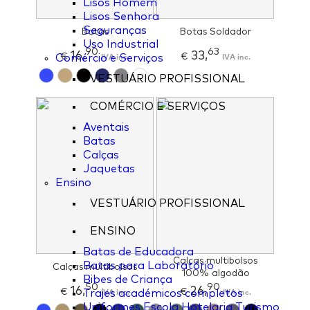
Lisos Homem
Lisos Senhora
Seguranças
Batas
Botas Soldador
Uso Industrial
90
63
16,
33,
€
IVA inc.
€
IVA inc.
Comércio e Serviços
VESTUÁRIO PROFISSIONAL
COMÉRCIO E SERVIÇOS
Aventais
Batas
Calças
Jaquetas
Ensino
VESTUÁRIO PROFISSIONAL
ENSINO
Batas de Educadora
Calças multibolsos
Batas para Laboratório
Calças multibolsos
100% algodão
Bibes de Criança
50
90
16,
26,
€
IVA inc.
€
IVA inc.
Trajes académicos completos
Uniformes Escola Hotelaria Turismo