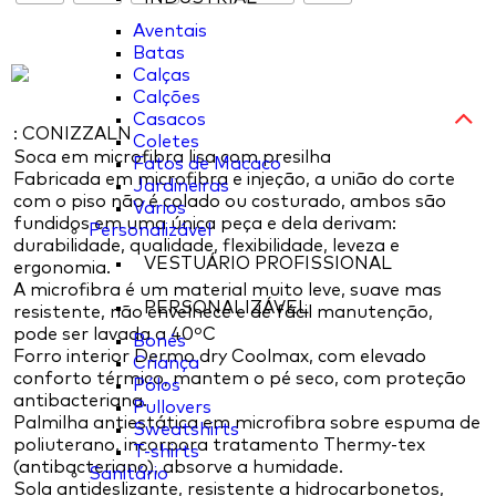
Aventais
Batas
Calças
Calções
Casacos
: CONIZZALN
Coletes
Soca em microfibra lisa com presilha
Fatos de Macaco
Fabricada em microfibra e injeção, a união do corte
Jardineiras
com o piso não é colado ou costurado, ambos são
Varios
fundidos em uma única peça e dela derivam:
Personalizável
durabilidade, qualidade, flexibilidade, leveza e
VESTUÁRIO PROFISSIONAL
ergonomia.
A microfibra é um material muito leve, suave mas
PERSONALIZÁVEL
resistente, não envelhece e de fácil manutenção,
pode ser lavada a 40ºC
Bonés
Forro interior Dermo dry Coolmax, com elevado
Criança
conforto térmico, mantem o pé seco, com proteção
Pólos
antibacteriana.
Pullovers
Palmilha antiestática em microfibra sobre espuma de
Sweatshirts
poliuterano, incorpora tratamento Thermy-tex
T-shirts
(antibacteriano), absorve a humidade.
Sanitário
Sola antideslizante, resistente a hidrocarbonetos,