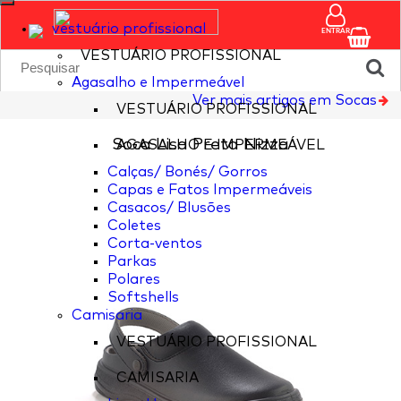
vestuário profissional
ENTRAR
VESTUÁRIO PROFISSIONAL
Agasalho e Impermeável
Ver mais artigos em Socas
VESTUÁRIO PROFISSIONAL
Soca Lisa Preta Nizza
AGASALHO E IMPERMEÁVEL
Calças/ Bonés/ Gorros
Capas e Fatos Impermeáveis
Casacos/ Blusões
Coletes
Corta-ventos
Parkas
Polares
Softshells
Camisaria
VESTUÁRIO PROFISSIONAL
CAMISARIA