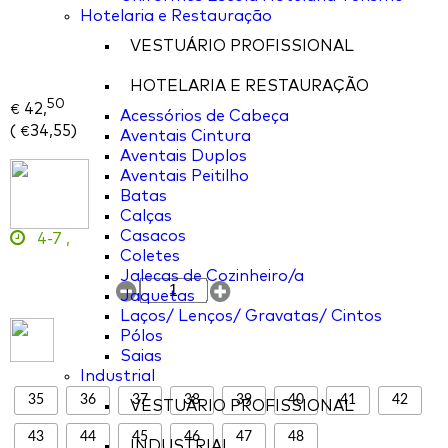
Hotelaria e Restauração
VESTUÁRIO PROFISSIONAL
HOTELARIA E RESTAURAÇÃO
50
42,
€
Acessórios de Cabeça
(
34,55
)
€
Aventais Cintura
Aventais Duplos
Aventais Peitilho
Batas
Calças
Casacos
4-7
,
Coletes
Jalecas de Cozinheiro/a
Jaquetas
Laços/ Lenços/ Gravatas/ Cintos
Pólos
Saias
Industrial
35
36
37
38
39
40
41
42
VESTUÁRIO PROFISSIONAL
43
44
45
46
47
48
INDUSTRIAL