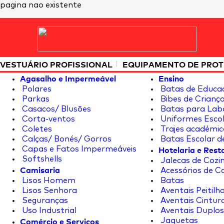
pagina nao existente
|
VESTUÁRIO PROFISSIONAL
EQUIPAMENTO DE PRO
Agasalho e Impermeável
Ensino
Polares
Batas de Educa
Parkas
Bibes de Crianç
Casacos/ Blusões
Batas para Lab
Corta-ventos
Uniformes Escol
Coletes
Trajes académic
Calças/ Bonés/ Gorros
Batas Escolar d
Hotelaria e Res
Capas e Fatos Impermeáveis
Softshells
Jalecas de Cozin
Camisaria
Acessórios de C
Lisos Homem
Batas
Lisos Senhora
Aventais Peitilh
Seguranças
Aventais Cintur
Uso Industrial
Aventais Duplos
Comércio e Serviços
Jaquetas