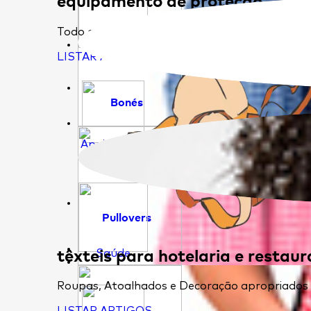
Todo o tipo de epi's que permitem que trabal
Educação
LISTAR ARTIGOS
Bonés
Apoio Social
Pullovers
têxteis para hotelaria e restau
Saúde
Roupas, Atoalhados e Decoração apropriados pa