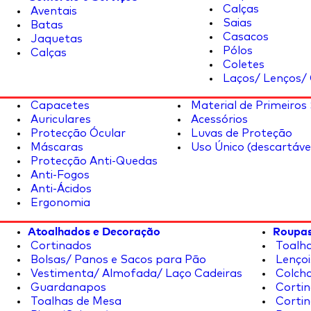
Calças
Aventais
Saias
Batas
Casacos
Jaquetas
Pólos
Calças
Coletes
Laços/ Lenços/ 
Capacetes
Material de Primeiros
Auriculares
Acessórios
Protecção Ócular
Luvas de Proteção
Máscaras
Uso Único (descartáve
Protecção Anti-Quedas
Anti-Fogos
Anti-Ácidos
Ergonomia
Atoalhados e Decoração
Roupas
Cortinados
Toalha
Bolsas/ Panos e Sacos para Pão
Lençoi
Vestimenta/ Almofada/ Laço Cadeiras
Colcha
Guardanapos
Cortin
Toalhas de Mesa
Cortin