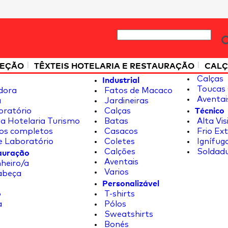
|
|
TEÇÃO
TÊXTEIS HOTELARIA E RESTAURAÇÃO
CALÇ
Industrial
Calças
Toucas 
dora
Fatos de Macaco
Aventai
a
Jardineiras
Técnico
oratório
Calças
a Hotelaria Turismo
Batas
Alta Vis
os completos
Casacos
Frio Ex
e Laboratório
Coletes
Ignífug
tauração
Calções
Soldad
Aventais
heiro/a
Varios
abeça
Personalizável
o
T-shirts
a
Pólos
Sweatshirts
Bonés