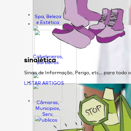
Spa, Beleza
e Estética
Cabelereiros,
sinalética
Barbeiros
Sinais de Informação, Perigo, etc... para todo
LISTAR ARTIGOS
Câmaras,
Municipios,
Serv.
Publicos