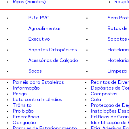
Riços (Saiotes)
Roupã
PU e PVC
Sem Prot
Agroalimentar
Botas de
Executivo
Sapatos 
Sapatos Ortopédicos
Hotelaria
Acessórios de Calçado
Hotelaria
Socas
Limpeza
Painéis para Estaleiros
Recintos de Dive
Informação
Depósitos de Co
Perigo
Compostos
Luta contra Incêndios
Cola
Trânsito
Protecção de De
Proibição
Instalações Desp
Emergência
Edifícios de Gran
Obrigação
Identificação de
Parques de Estacionamento
Etiq. Adesivas Eq.