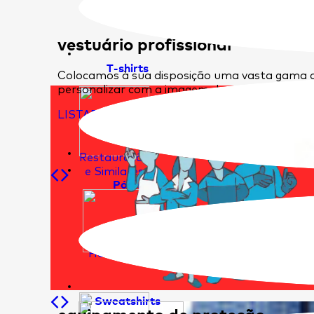
vestuário profissional
T-shirts
Colocamos à sua disposição uma vasta gama d
personalizar com a imagem da sua empresa.
LISTAR ARTIGOS
Restauração
e Similares
Pólos
Hotelaria
Sweatshirts
equipamento de proteção