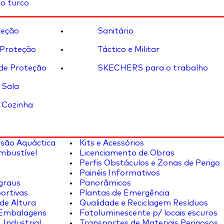
o turco
eção
Sanitário
 Proteção
Táctico e Militar
de Proteção
SKECHERS para o trabalho
 Sala
 Cozinha
rsão Aquáctica
Kits e Acessórios
mbustível
Licenciamento de Obras
Perfis Obstáculos e Zonas de Perigo
Painéis Informativos
graus
Panorâmicos
ortivas
Plantas de Emergência
de Altura
Qualidade e Reciclagem Resíduos
 Embalagens
Fotoluminescente p/ locais escuros
 Industrial
Transportes de Materiais Perigosos