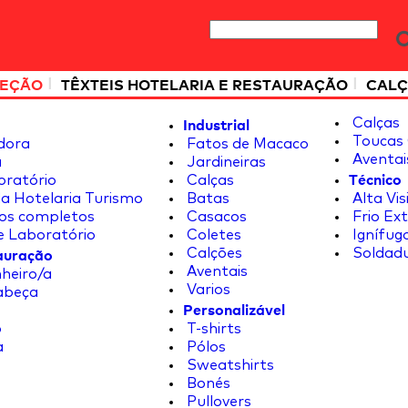
|
|
TEÇÃO
TÊXTEIS HOTELARIA E RESTAURAÇÃO
CALÇ
Industrial
Calças
Toucas 
dora
Fatos de Macaco
Aventai
a
Jardineiras
Técnico
oratório
Calças
a Hotelaria Turismo
Batas
Alta Vis
os completos
Casacos
Frio Ex
e Laboratório
Coletes
Ignífug
tauração
Calções
Soldad
Aventais
heiro/a
Varios
abeça
Personalizável
o
T-shirts
a
Pólos
Sweatshirts
Bonés
Pullovers