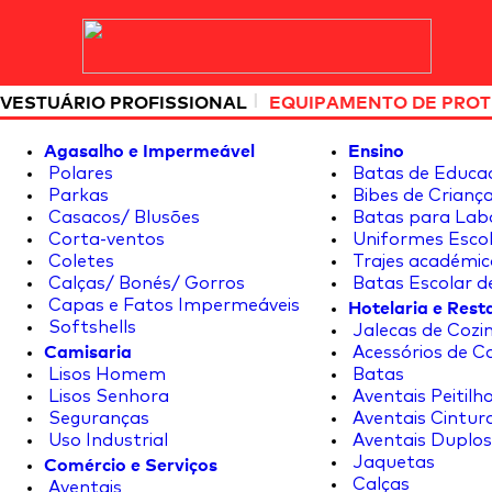
|
VESTUÁRIO PROFISSIONAL
EQUIPAMENTO DE PRO
Agasalho e Impermeável
Ensino
Polares
Batas de Educa
Parkas
Bibes de Crianç
Casacos/ Blusões
Batas para Lab
Corta-ventos
Uniformes Escol
Coletes
Trajes académic
Calças/ Bonés/ Gorros
Batas Escolar d
Hotelaria e Res
Capas e Fatos Impermeáveis
Softshells
Jalecas de Cozin
Camisaria
Acessórios de C
Lisos Homem
Batas
Lisos Senhora
Aventais Peitilh
Seguranças
Aventais Cintur
Uso Industrial
Aventais Duplos
Comércio e Serviços
Jaquetas
Calças
Aventais