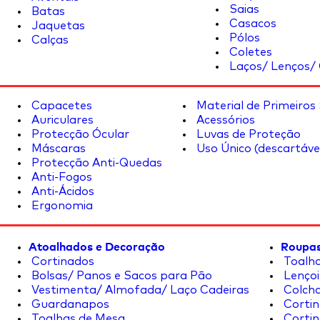
Saias
Batas
Casacos
Jaquetas
Pólos
Calças
Coletes
Laços/ Lenços/ 
Capacetes
Material de Primeiros
Auriculares
Acessórios
Protecção Ócular
Luvas de Proteção
Máscaras
Uso Único (descartáve
Protecção Anti-Quedas
Anti-Fogos
Anti-Ácidos
Ergonomia
Atoalhados e Decoração
Roupas
Cortinados
Toalha
Bolsas/ Panos e Sacos para Pão
Lençoi
Vestimenta/ Almofada/ Laço Cadeiras
Colcha
Guardanapos
Cortin
Toalhas de Mesa
Cortin