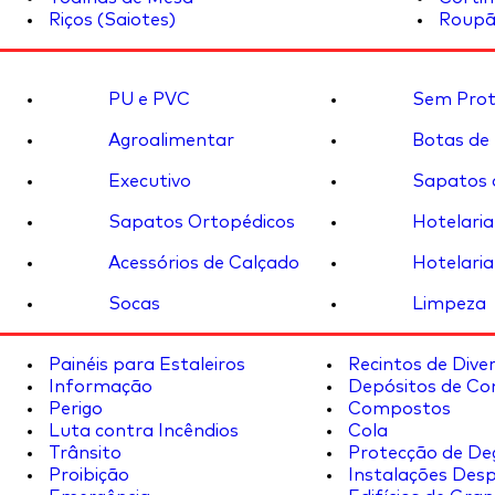
Riços (Saiotes)
Roupã
PU e PVC
Sem Prot
Agroalimentar
Botas de
Executivo
Sapatos 
Sapatos Ortopédicos
Hotelaria
Acessórios de Calçado
Hotelaria
Socas
Limpeza
Painéis para Estaleiros
Recintos de Dive
Informação
Depósitos de Co
Perigo
Compostos
Luta contra Incêndios
Cola
Trânsito
Protecção de De
Proibição
Instalações Desp