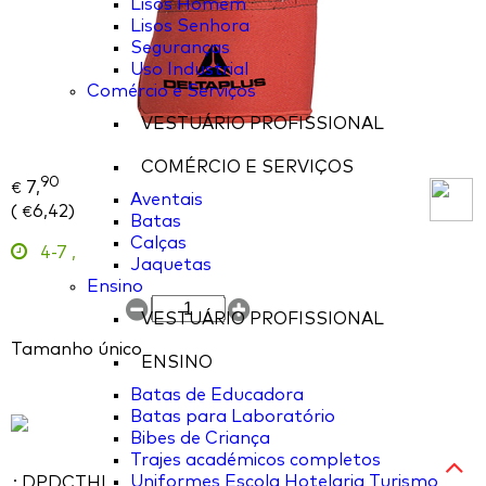
Lisos Homem
Lisos Senhora
Seguranças
Uso Industrial
Comércio e Serviços
VESTUÁRIO PROFISSIONAL
COMÉRCIO E SERVIÇOS
90
7,
€
Aventais
(
6,42
)
€
Batas
Calças
4-7
,
Jaquetas
Ensino
VESTUÁRIO PROFISSIONAL
Tamanho único
ENSINO
Batas de Educadora
Batas para Laboratório
Bibes de Criança
Trajes académicos completos
Uniformes Escola Hotelaria Turismo
: DPDCTHI