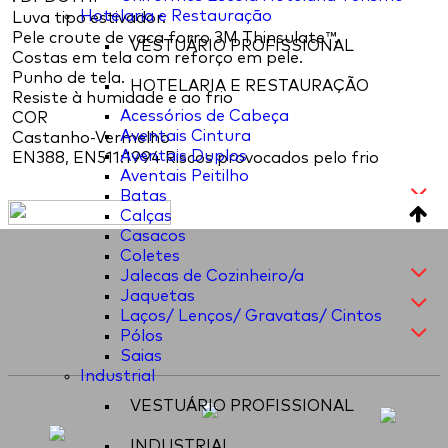
Hotelaria e Restauração
Luva tipo estivador.
Pele croute de vaca forro 3M Thinsulate™.
VESTUÁRIO PROFISSIONAL
Costas em tela com reforço em pele.
Punho de tela.
HOTELARIA E RESTAURAÇÃO
Resiste à humidade e ao frio
Acessórios de Cabeça
COR
Aventais Cintura
Castanho-Vermelho
Aventais Duplos
EN388, EN511:1994 Riscos provocados pelo frio
Aventais Peitilho
Batas
Calças
Casacos
Coletes
Jalecas de Cozinheiro/a
Jaquetas
Laços/ Lenços/ Gravatas/ Cintos
Pólos
Saias
Industrial
VESTUÁRIO PROFISSIONAL
INDUSTRIAL