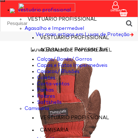
vestuário profissional
ENTRAR
VESTUÁRIO PROFISSIONAL
Agasalho e Impermeável
Ver mais artigos em Luvas de Proteção
VESTUÁRIO PROFISSIONAL
Luva Estivador Forrada 3m
AGASALHO E IMPERMEÁVEL
Calças/ Bonés/ Gorros
Capas e Fatos Impermeáveis
Casacos/ Blusões
Coletes
Corta-ventos
Parkas
Polares
Softshells
Camisaria
VESTUÁRIO PROFISSIONAL
CAMISARIA