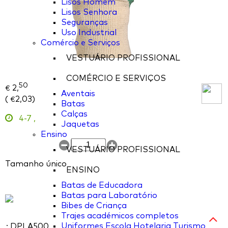
Lisos Homem
Lisos Senhora
Seguranças
Uso Industrial
Comércio e Serviços
VESTUÁRIO PROFISSIONAL
COMÉRCIO E SERVIÇOS
50
2,
€
Aventais
(
2,03
)
€
Batas
Calças
4-7
,
Jaquetas
Ensino
VESTUÁRIO PROFISSIONAL
Tamanho único
ENSINO
Batas de Educadora
Batas para Laboratório
Bibes de Criança
Trajes académicos completos
Uniformes Escola Hotelaria Turismo
: DPLA500