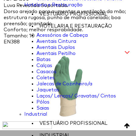
Hotelaria e Restauração
Luva Revestida Suportada.
Dorso arejado para aumentar a ventilação da mão;
VESTUÁRIO PROFISSIONAL
estrutura rugosa, punho de malha canelado; boa
preensão; granitado
HOTELARIA E RESTAURAÇÃO
Conforto; melhor respirabilidade.
Acessórios de Cabeça
Tamanho: 10
Aventais Cintura
EN388
Aventais Duplos
Aventais Peitilho
Batas
Calças
Casacos
Coletes
Jalecas de Cozinheiro/a
Jaquetas
Laços/ Lenços/ Gravatas/ Cintos
Pólos
Saias
Industrial
VESTUÁRIO PROFISSIONAL
INDUSTRIAL