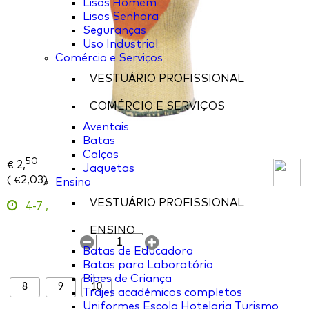
Lisos Homem
Lisos Senhora
Seguranças
Uso Industrial
Comércio e Serviços
VESTUÁRIO PROFISSIONAL
COMÉRCIO E SERVIÇOS
Aventais
Batas
Calças
50
2,
€
Jaquetas
(
2,03
)
€
Ensino
VESTUÁRIO PROFISSIONAL
4-7
,
ENSINO
Batas de Educadora
Batas para Laboratório
Bibes de Criança
8
9
10
Trajes académicos completos
Uniformes Escola Hotelaria Turismo