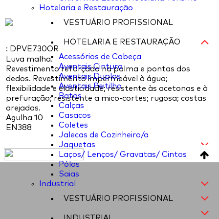
Hotelaria e Restauração
VESTUÁRIO PROFISSIONAL
HOTELARIA E RESTAURAÇÃO
: DPVE730OR
Acessórios de Cabeça
Luva malha.
Aventais Cintura
Revestimento reforçado na palma e pontas dos
Aventais Duplos
dedos. Revestimento impermeável à água;
Aventais Peitilho
flexibilidade e elasticidade; resistente às acetonas e à
Batas
prefuração; resistente a mico-cortes; rugosa; costas
Calças
arejadas.
Casacos
Agulha 10
Coletes
EN388
Jalecas de Cozinheiro/a
Jaquetas
Laços/ Lenços/ Gravatas/ Cintos
Pólos
Saias
Industrial
VESTUÁRIO PROFISSIONAL
INDUSTRIAL