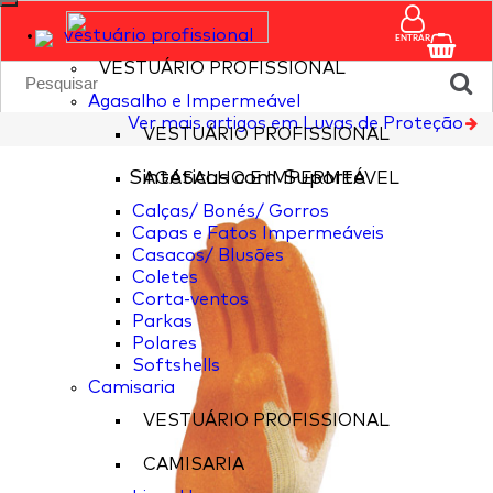
vestuário profissional
ENTRAR
VESTUÁRIO PROFISSIONAL
Agasalho e Impermeável
Ver mais artigos em Luvas de Proteção
VESTUÁRIO PROFISSIONAL
Sintéticas com Suporte
AGASALHO E IMPERMEÁVEL
Calças/ Bonés/ Gorros
Capas e Fatos Impermeáveis
Casacos/ Blusões
Coletes
Corta-ventos
Parkas
Polares
Softshells
Camisaria
VESTUÁRIO PROFISSIONAL
CAMISARIA