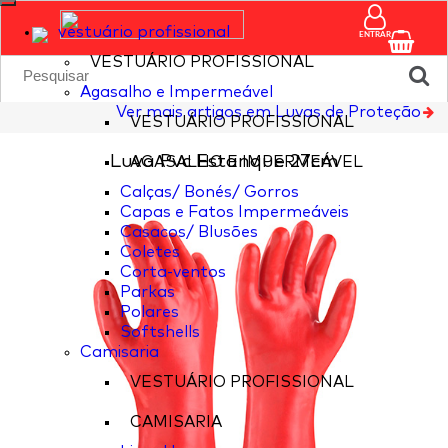
vestuário profissional
ENTRAR
VESTUÁRIO PROFISSIONAL
Agasalho e Impermeável
Ver mais artigos em Luvas de Proteção
VESTUÁRIO PROFISSIONAL
Luva Pvc Estanque 27cm
AGASALHO E IMPERMEÁVEL
Calças/ Bonés/ Gorros
Capas e Fatos Impermeáveis
Casacos/ Blusões
Coletes
Corta-ventos
Parkas
Polares
Softshells
Camisaria
VESTUÁRIO PROFISSIONAL
CAMISARIA