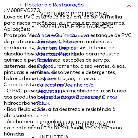
Hotelaria e Restauração
: M688PVC27Q
VESTUÁRIO PROFISSIONAL
Luva de PVC estanque de 27 cm. de cor vermelha
para riscos mecânicos, químicos e microrganismos.
HOTELARIA E RESTAURAÇÃO
Aplicações:
Proteção Mecânica e Química. Luva estanque de PVC
Acessórios de Cabeça
de proteção química multiuso em ambientes
Aventais Cintura
gordurentos, químicos ou aquosos. Interior de
Aventais Duplos
algodão flockado e recomendado para industria
Aventais Peitilho
química e petroquímica, estações de serviço,
Batas
cisternas, desengorduramento, dissolventes, óleos,
Calças
pinturas e vernizes, dissolventes e detergentes,
Casacos
hidrocarbonetos, construção, limpeza…
Coletes
Características e vantagens:
Jalecas de Cozinheiro/a
- O PVC proporciona impermeabilidade, resistência
Jaquetas
aos produtos químicos, às gorduras e aos
Laços/ Lenços/ Gravatas/ Cintos
hidrocarbonetos.
Pólos
- Boa flexibilidade, alta destreza e resistência à
Saias
abrasão.
Industrial
- Acabamento granulado que proporciona um
VESTUÁRIO PROFISSIONAL
excelente agarre tanto em condições secas como
húmidas.
INDUSTRIAL