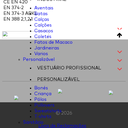
CE EN 420
EN 374-2
Aventais
EN 374-3 ABKL
Batas
EN 388 2,1,2,1
Calças
Calções
Casacos
Coletes
Fatos de Macaco
Jardineiras
Varios
Personalizável
VESTUÁRIO PROFISSIONAL
PERSONALIZÁVEL
Bonés
Criança
Pólos
Pullovers
Sweatshirts
© 2026
T-shirts
Sanitário
Livro de Reclamações