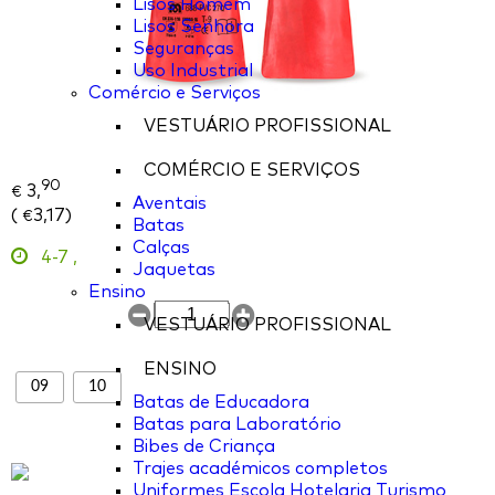
Lisos Homem
Lisos Senhora
Seguranças
Uso Industrial
Comércio e Serviços
VESTUÁRIO PROFISSIONAL
COMÉRCIO E SERVIÇOS
90
3,
€
Aventais
(
3,17
)
€
Batas
Calças
4-7
,
Jaquetas
Ensino
VESTUÁRIO PROFISSIONAL
ENSINO
09
10
Batas de Educadora
Batas para Laboratório
Bibes de Criança
Trajes académicos completos
Uniformes Escola Hotelaria Turismo