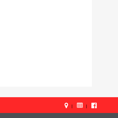

|
|