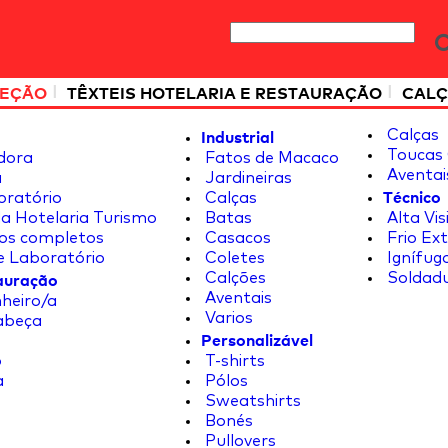
|
|
TEÇÃO
TÊXTEIS HOTELARIA E RESTAURAÇÃO
CALÇ
Industrial
Calças
Toucas 
dora
Fatos de Macaco
Aventai
a
Jardineiras
Técnico
oratório
Calças
a Hotelaria Turismo
Batas
Alta Vis
os completos
Casacos
Frio Ex
e Laboratório
Coletes
Ignífug
tauração
Calções
Soldad
Aventais
heiro/a
Varios
abeça
Personalizável
o
T-shirts
a
Pólos
Sweatshirts
Bonés
Pullovers