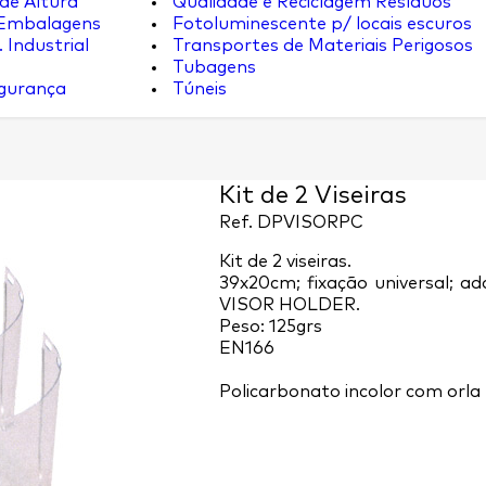
de Altura
Qualidade e Reciclagem Resíduos
 Embalagens
Fotoluminescente p/ locais escuros
 Industrial
Transportes de Materiais Perigosos
Tubagens
egurança
Túneis
Kit de 2 Viseiras
Ref.
DPVISORPC
Kit de 2 viseiras.
39x20cm; fixação universal; ad
VISOR HOLDER.
Peso: 125grs
EN166
Policarbonato incolor com orla