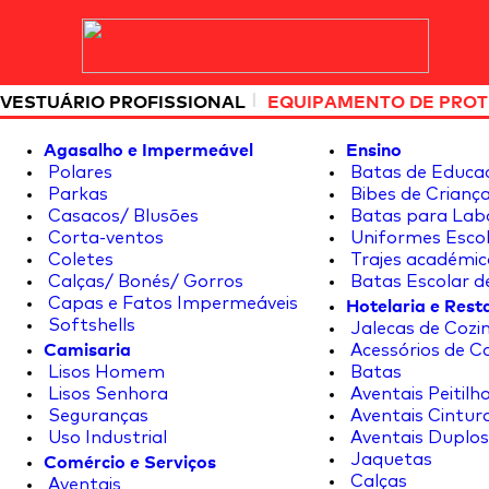
|
VESTUÁRIO PROFISSIONAL
EQUIPAMENTO DE PRO
Agasalho e Impermeável
Ensino
Polares
Batas de Educa
Parkas
Bibes de Crianç
Casacos/ Blusões
Batas para Lab
Corta-ventos
Uniformes Escol
Coletes
Trajes académic
Calças/ Bonés/ Gorros
Batas Escolar d
Hotelaria e Res
Capas e Fatos Impermeáveis
Softshells
Jalecas de Cozin
Camisaria
Acessórios de C
Lisos Homem
Batas
Lisos Senhora
Aventais Peitilh
Seguranças
Aventais Cintur
Uso Industrial
Aventais Duplos
Comércio e Serviços
Jaquetas
Calças
Aventais