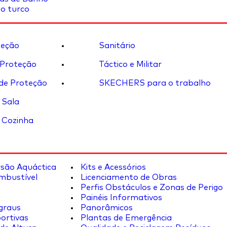
o turco
eção
Sanitário
 Proteção
Táctico e Militar
de Proteção
SKECHERS para o trabalho
 Sala
 Cozinha
rsão Aquáctica
Kits e Acessórios
mbustível
Licenciamento de Obras
Perfis Obstáculos e Zonas de Perigo
Painéis Informativos
graus
Panorâmicos
ortivas
Plantas de Emergência