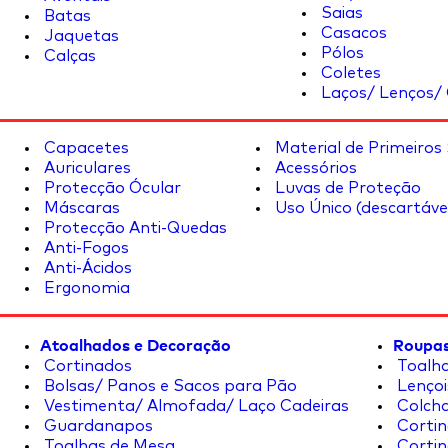
Saias
Batas
Casacos
Jaquetas
Pólos
Calças
Coletes
Laços/ Lenços/ 
Capacetes
Material de Primeiros
Auriculares
Acessórios
Protecção Ócular
Luvas de Proteção
Máscaras
Uso Único (descartáve
Protecção Anti-Quedas
Anti-Fogos
Anti-Ácidos
Ergonomia
Atoalhados e Decoração
Roupas
Cortinados
Toalha
Bolsas/ Panos e Sacos para Pão
Lençoi
Vestimenta/ Almofada/ Laço Cadeiras
Colcha
Guardanapos
Cortin
Toalhas de Mesa
Cortin