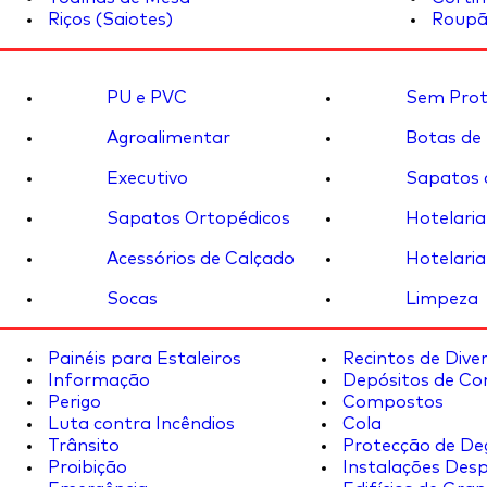
Riços (Saiotes)
Roupã
PU e PVC
Sem Prot
Agroalimentar
Botas de
Executivo
Sapatos 
Sapatos Ortopédicos
Hotelaria
Acessórios de Calçado
Hotelaria
Socas
Limpeza
Painéis para Estaleiros
Recintos de Dive
Informação
Depósitos de Co
Perigo
Compostos
Luta contra Incêndios
Cola
Trânsito
Protecção de De
Proibição
Instalações Desp