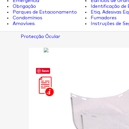
Emergência
Edifícios de Gran
Obrigação
Identificação de
Parques de Estacionamento
Etiq. Adesivas Eq.
Condomínios
Fumadores
Amovíveis
Instruções de S
Protecção Ócular
Save