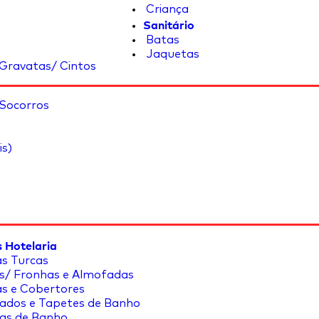
Criança
Sanitário
Batas
Jaquetas
Gravatas/ Cintos
 Socorros
is)
 Hotelaria
s Turcas
s/ Fronhas e Almofadas
s e Cobertores
ados e Tapetes de Banho
as de Banho