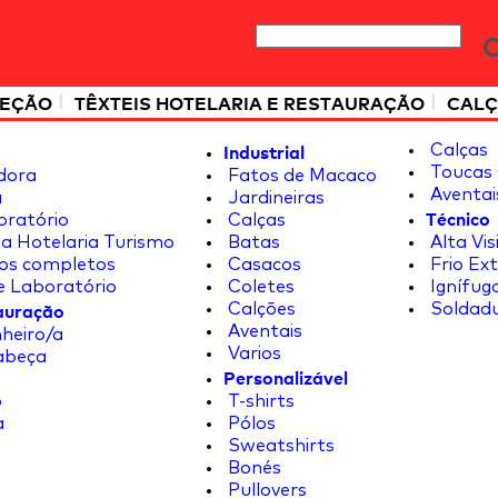
|
|
TEÇÃO
TÊXTEIS HOTELARIA E RESTAURAÇÃO
CALÇ
Industrial
Calças
Toucas 
dora
Fatos de Macaco
Aventai
a
Jardineiras
Técnico
oratório
Calças
a Hotelaria Turismo
Batas
Alta Vis
os completos
Casacos
Frio Ex
e Laboratório
Coletes
Ignífug
tauração
Calções
Soldad
Aventais
heiro/a
Varios
abeça
Personalizável
o
T-shirts
a
Pólos
Sweatshirts
Bonés
Pullovers