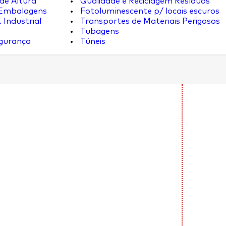
de Altura
Qualidade e Reciclagem Resíduos
 Embalagens
Fotoluminescente p/ locais escuros
 Industrial
Transportes de Materiais Perigosos
Tubagens
egurança
Túneis