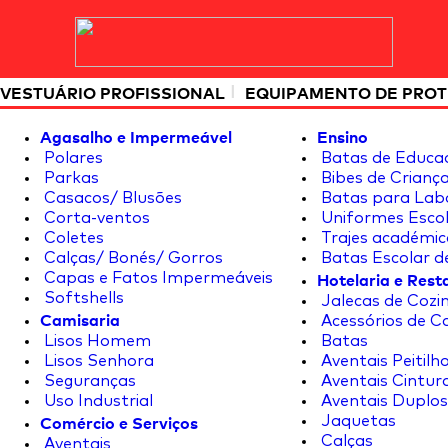
|
VESTUÁRIO PROFISSIONAL
EQUIPAMENTO DE PRO
Agasalho e Impermeável
Ensino
Polares
Batas de Educa
Parkas
Bibes de Crianç
Casacos/ Blusões
Batas para Lab
Corta-ventos
Uniformes Escol
Coletes
Trajes académic
Calças/ Bonés/ Gorros
Batas Escolar d
Hotelaria e Res
Capas e Fatos Impermeáveis
Softshells
Jalecas de Cozin
Camisaria
Acessórios de C
Lisos Homem
Batas
Lisos Senhora
Aventais Peitilh
Seguranças
Aventais Cintur
Uso Industrial
Aventais Duplos
Comércio e Serviços
Jaquetas
Calças
Aventais