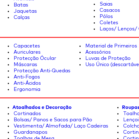
Saias
Batas
Casacos
Jaquetas
Pólos
Calças
Coletes
Laços/ Lenços/ 
Capacetes
Material de Primeiros
Auriculares
Acessórios
Protecção Ócular
Luvas de Proteção
Máscaras
Uso Único (descartáve
Protecção Anti-Quedas
Anti-Fogos
Anti-Ácidos
Ergonomia
Atoalhados e Decoração
Roupas
Cortinados
Toalha
Bolsas/ Panos e Sacos para Pão
Lençoi
Vestimenta/ Almofada/ Laço Cadeiras
Colcha
Guardanapos
Cortin
Toalhas de Mesa
Cortin