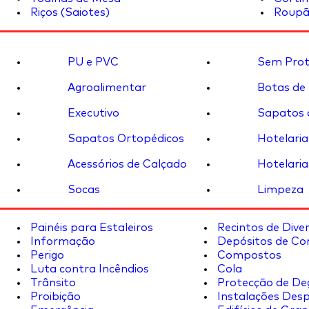
Riços (Saiotes)
Roupã
PU e PVC
Sem Prot
Agroalimentar
Botas de
Executivo
Sapatos 
Sapatos Ortopédicos
Hotelaria
Acessórios de Calçado
Hotelaria
Socas
Limpeza
Painéis para Estaleiros
Recintos de Dive
Informação
Depósitos de Co
Perigo
Compostos
Luta contra Incêndios
Cola
Trânsito
Protecção de De
Proibição
Instalações Desp