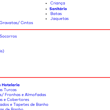
Criança
Sanitário
Batas
Jaquetas
Gravatas/ Cintos
 Socorros
is)
 Hotelaria
s Turcas
s/ Fronhas e Almofadas
s e Cobertores
ados e Tapetes de Banho
as de Banho