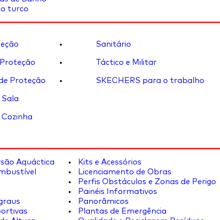
o turco
eção
Sanitário
 Proteção
Táctico e Militar
de Proteção
SKECHERS para o trabalho
 Sala
 Cozinha
rsão Aquáctica
Kits e Acessórios
mbustível
Licenciamento de Obras
Perfis Obstáculos e Zonas de Perigo
Painéis Informativos
graus
Panorâmicos
ortivas
Plantas de Emergência