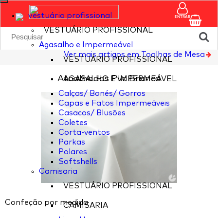
vestuário profissional
ENTRAR
VESTUÁRIO PROFISSIONAL
Agasalho e Impermeável
Ver mais artigos em Toalhas de Mesa
VESTUÁRIO PROFISSIONAL
Atoalhados Pvc Branco
AGASALHO E IMPERMEÁVEL
Calças/ Bonés/ Gorros
Capas e Fatos Impermeáveis
Casacos/ Blusões
Coletes
Corta-ventos
Parkas
Polares
Softshells
Camisaria
VESTUÁRIO PROFISSIONAL
Confeção por medida
CAMISARIA