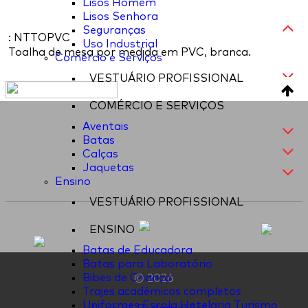
Lisos Homem
Lisos Senhora
Seguranças
: NTTOPVC
Uso Industrial
Toalha de mesa por medida em PVC, branca.
Comércio e Serviços
VESTUÁRIO PROFISSIONAL
COMÉRCIO E SERVIÇOS
Aventais
Batas
Calças
Jaquetas
Ensino
VESTUÁRIO PROFISSIONAL
ENSINO
Batas de Educadora
Batas para Laboratório
Bibes de Criança
© 2026
Trajes académicos completos
Uniformes Escola Hotelaria Turismo