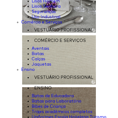
Lisos Homem
Lisos Senhora
Seguranças
Uso Industrial
Comércio e Serviços
VESTUÁRIO PROFISSIONAL
COMÉRCIO E SERVIÇOS
Aventais
Batas
Calças
Jaquetas
Ensino
VESTUÁRIO PROFISSIONAL
ENSINO
Batas de Educadora
Batas para Laboratório
Bibes de Criança
Trajes académicos completos
Uniformes Escola Hotelaria Turismo