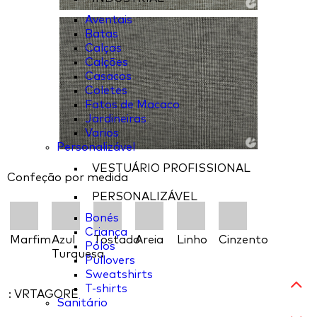
Aventais
Batas
Calças
Calções
Casacos
Coletes
Fatos de Macaco
Jardineiras
Varios
Personalizável
VESTUÁRIO PROFISSIONAL
Confeção por medida
PERSONALIZÁVEL
Bonés
Criança
Marfim
Azul
Tostado
Areia
Linho
Cinzento
Pólos
Turquesa
Pullovers
Sweatshirts
T-shirts
: VRTAGORE
Sanitário