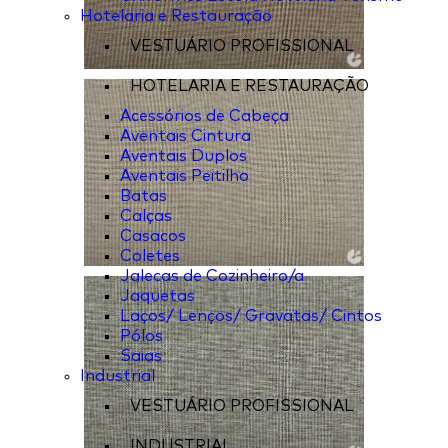
Hotelaria e Restauração
VESTUÁRIO PROFISSIONAL
HOTELARIA E RESTAURAÇÃO
Acessórios de Cabeça
Aventais Cintura
Aventais Duplos
Aventais Peitilho
Batas
Calças
Casacos
Coletes
Jalecas de Cozinheiro/a
Jaquetas
Laços/ Lenços/ Gravatas/ Cintos
Pólos
Saias
Industrial
VESTUÁRIO PROFISSIONAL
INDUSTRIAL