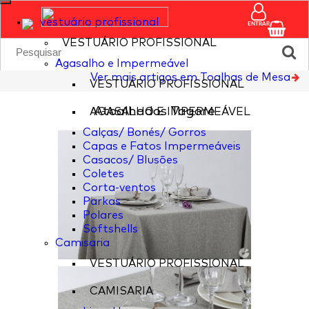
vestuário profissional
ENTRAR
VESTUÁRIO PROFISSIONAL
Agasalho e Impermeável
Ver mais artigos em Toalhas de Mesa
VESTUÁRIO PROFISSIONAL
Atoalhados Tagore
AGASALHO E IMPERMEÁVEL
Calças/ Bonés/ Gorros
Capas e Fatos Impermeáveis
Casacos/ Blusões
Coletes
Corta-ventos
Parkas
Polares
Softshells
Camisaria
VESTUÁRIO PROFISSIONAL
CAMISARIA