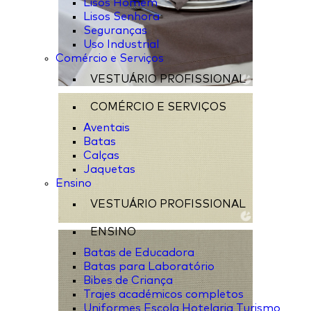
Lisos Homem
Lisos Senhora
Seguranças
Uso Industrial
Comércio e Serviços
VESTUÁRIO PROFISSIONAL
COMÉRCIO E SERVIÇOS
Aventais
Batas
Calças
Jaquetas
Ensino
VESTUÁRIO PROFISSIONAL
ENSINO
Batas de Educadora
Batas para Laboratório
Bibes de Criança
Trajes académicos completos
Uniformes Escola Hotelaria Turismo