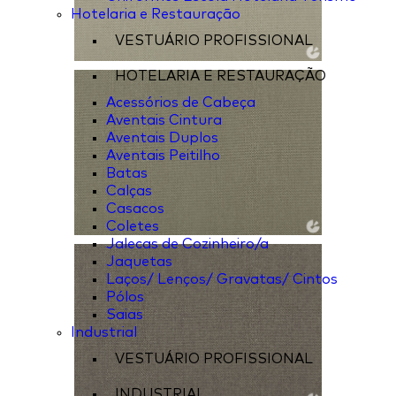
Hotelaria e Restauração
VESTUÁRIO PROFISSIONAL
HOTELARIA E RESTAURAÇÃO
Acessórios de Cabeça
Aventais Cintura
Aventais Duplos
Aventais Peitilho
Batas
Calças
Casacos
Coletes
Jalecas de Cozinheiro/a
Jaquetas
Laços/ Lenços/ Gravatas/ Cintos
Pólos
Saias
Industrial
VESTUÁRIO PROFISSIONAL
INDUSTRIAL