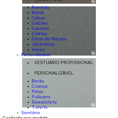
Aventais
Batas
Calças
Calções
Casacos
Coletes
Fatos de Macaco
Jardineiras
Varios
Personalizável
VESTUÁRIO PROFISSIONAL
PERSONALIZÁVEL
Bonés
Criança
Pólos
Pullovers
Sweatshirts
T-shirts
Sanitário