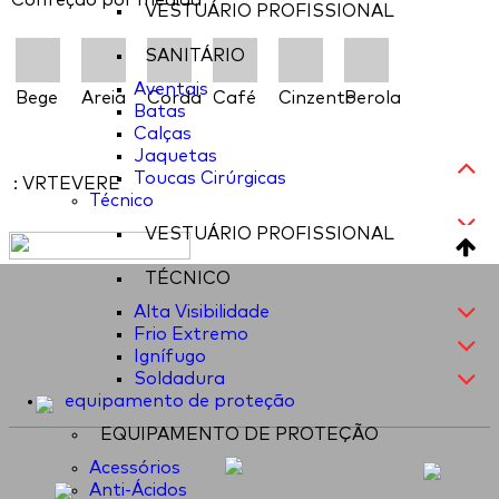
Confeção por medida
VESTUÁRIO PROFISSIONAL
SANITÁRIO
Aventais
Bege
Areia
Corda
Café
Cinzento
Perola
Batas
Calças
Jaquetas
Toucas Cirúrgicas
: VRTEVERE
Técnico
VESTUÁRIO PROFISSIONAL
TÉCNICO
Alta Visibilidade
Frio Extremo
Ignífugo
Soldadura
equipamento de proteção
EQUIPAMENTO DE PROTEÇÃO
Acessórios
Anti-Ácidos