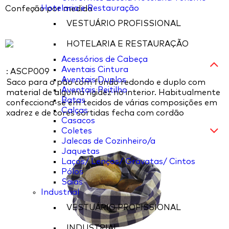
Hotelaria e Restauração
Confeção por medida
VESTUÁRIO PROFISSIONAL
HOTELARIA E RESTAURAÇÃO
Acessórios de Cabeça
Aventais Cintura
: ASCP009
Aventais Duplos
Saco para o pão com fundo redondo e duplo com
Aventais Peitilho
material de alguma rigidez no interior. Habitualmente
Batas
confecciona-se em tecidos de várias composições em
Calças
xadrez e de cores sortidas fecha com cordão
Casacos
Coletes
Jalecas de Cozinheiro/a
Jaquetas
Laços/ Lenços/ Gravatas/ Cintos
Pólos
Saias
Industrial
VESTUÁRIO PROFISSIONAL
INDUSTRIAL