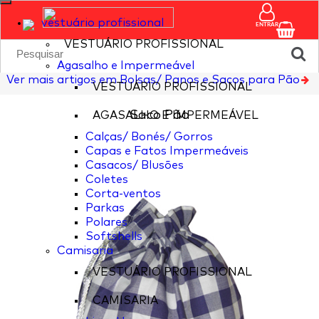
vestuário profissional
ENTRAR
VESTUÁRIO PROFISSIONAL
Agasalho e Impermeável
Ver mais artigos em Bolsas/ Panos e Sacos para Pão
VESTUÁRIO PROFISSIONAL
Saco Pão
AGASALHO E IMPERMEÁVEL
Calças/ Bonés/ Gorros
Capas e Fatos Impermeáveis
Casacos/ Blusões
Coletes
Corta-ventos
Parkas
Polares
Softshells
Camisaria
VESTUÁRIO PROFISSIONAL
CAMISARIA