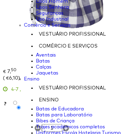
Lisos Homem
Lisos Senhora
Seguranças
Uso Industrial
Comércio e Serviços
VESTUÁRIO PROFISSIONAL
COMÉRCIO E SERVIÇOS
Aventais
Batas
Calças
50
7,
€
Jaquetas
(
6,10
)
€
Ensino
VESTUÁRIO PROFISSIONAL
4-7
,
ENSINO
?
Batas de Educadora
Batas para Laboratório
Bibes de Criança
Trajes académicos completos
Uniformes Escola Hotelaria Turismo