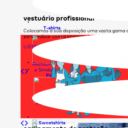
vestuário profissional
T-shirts
Colocamos à sua disposição uma vasta gama d
personalizar com a imagem da sua empresa.
LISTAR ARTIGOS
Restauração
e Similares
Pólos
Hotelaria
Sweatshirts
equipamento de proteção