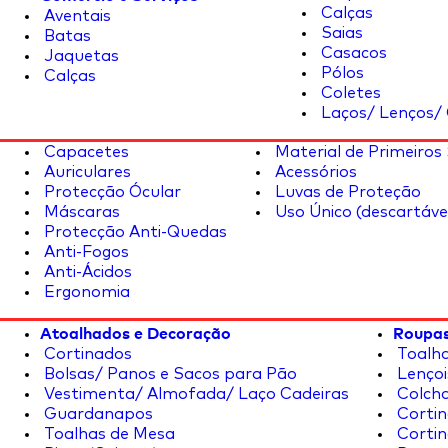
Calças
Aventais
Saias
Batas
Casacos
Jaquetas
Pólos
Calças
Coletes
Laços/ Lenços/ 
Capacetes
Material de Primeiros
Auriculares
Acessórios
Protecção Ócular
Luvas de Proteção
Máscaras
Uso Único (descartáve
Protecção Anti-Quedas
Anti-Fogos
Anti-Ácidos
Ergonomia
Atoalhados e Decoração
Roupas
Cortinados
Toalha
Bolsas/ Panos e Sacos para Pão
Lençoi
Vestimenta/ Almofada/ Laço Cadeiras
Colcha
Guardanapos
Cortin
Toalhas de Mesa
Cortin