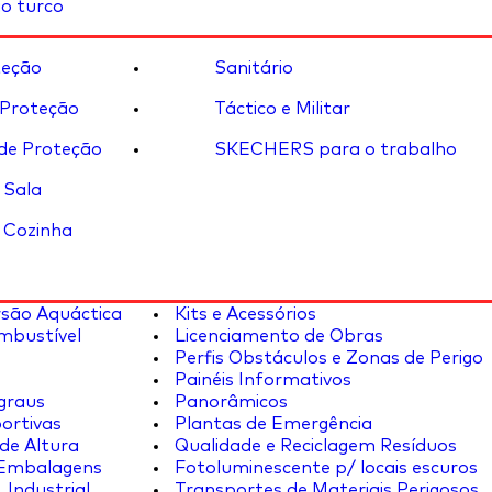
o turco
eção
Sanitário
 Proteção
Táctico e Militar
de Proteção
SKECHERS para o trabalho
 Sala
 Cozinha
rsão Aquáctica
Kits e Acessórios
mbustível
Licenciamento de Obras
Perfis Obstáculos e Zonas de Perigo
Painéis Informativos
graus
Panorâmicos
ortivas
Plantas de Emergência
de Altura
Qualidade e Reciclagem Resíduos
 Embalagens
Fotoluminescente p/ locais escuros
 Industrial
Transportes de Materiais Perigosos