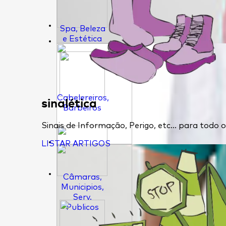
Spa, Beleza
e Estética
Cabelereiros,
sinalética
Barbeiros
Sinais de Informação, Perigo, etc... para todo
LISTAR ARTIGOS
Câmaras,
Municipios,
Serv.
Publicos