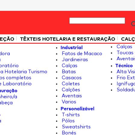
|
|
TEÇÃO
TÊXTEIS HOTELARIA E RESTAURAÇÃO
CALÇ
Industrial
Calças
Toucas 
dora
Fatos de Macaco
Aventai
a
Jardineiras
Técnico
oratório
Calças
a Hotelaria Turismo
Batas
Alta Vis
os completos
Casacos
Frio Ex
e Laboratório
Coletes
Ignífug
tauração
Calções
Soldad
Aventais
heiro/a
Varios
abeça
Personalizável
o
T-shirts
a
Pólos
Sweatshirts
Bonés