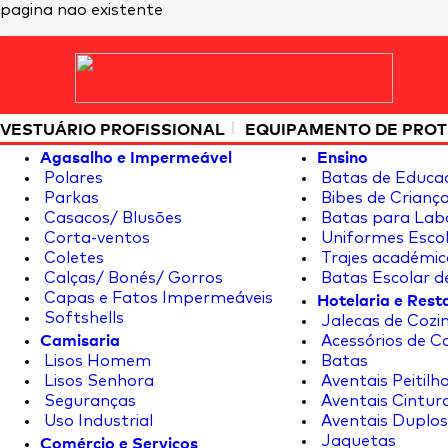
pagina nao existente
|
VESTUÁRIO PROFISSIONAL
EQUIPAMENTO DE PRO
Agasalho e Impermeável
Ensino
Polares
Batas de Educa
Parkas
Bibes de Crianç
Casacos/ Blusões
Batas para Lab
Corta-ventos
Uniformes Escol
Coletes
Trajes académic
Calças/ Bonés/ Gorros
Batas Escolar d
Hotelaria e Res
Capas e Fatos Impermeáveis
Softshells
Jalecas de Cozin
Camisaria
Acessórios de C
Lisos Homem
Batas
Lisos Senhora
Aventais Peitilh
Seguranças
Aventais Cintur
Uso Industrial
Aventais Duplos
Comércio e Serviços
Jaquetas