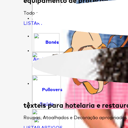
Todo o tipo de epi's que permitem que trabal
Educação
LISTAR ARTIGOS
Bonés
Apoio Social
Pullovers
têxteis para hotelaria e restau
Saúde
Roupas, Atoalhados e Decoração apropriados pa