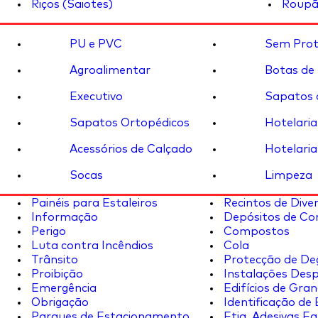
Riços (Saiotes)
Roupã
PU e PVC
Sem Prot
Agroalimentar
Botas de
Executivo
Sapatos 
Sapatos Ortopédicos
Hotelaria
Acessórios de Calçado
Hotelaria
Socas
Limpeza
Painéis para Estaleiros
Recintos de Dive
Informação
Depósitos de Co
Perigo
Compostos
Luta contra Incêndios
Cola
Trânsito
Protecção de De
Proibição
Instalações Desp
Emergência
Edifícios de Gran
Obrigação
Identificação de
Parques de Estacionamento
Etiq. Adesivas Eq.