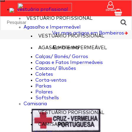
vestuário profissional
ENTRAR
VESTUÁRIO PROFISSIONAL
Agasalho e Impermeável
Ver mais artigos em Bombeiros
VESTUÁRIO PROFISSIONAL
Emblema
AGASALHO E IMPERMEÁVEL
Calças/ Bonés/ Gorros
Capas e Fatos Impermeáveis
Casacos/ Blusões
Coletes
Corta-ventos
Parkas
Polares
Softshells
Camisaria
VESTUÁRIO PROFISSIONAL
CAMISARIA