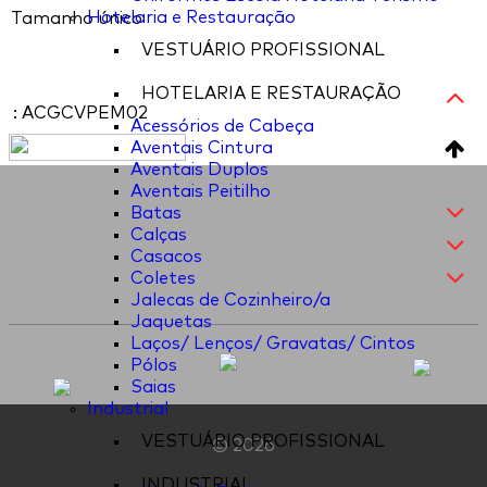
Hotelaria e Restauração
Tamanho único
VESTUÁRIO PROFISSIONAL
HOTELARIA E RESTAURAÇÃO
: ACGCVPEM02
Acessórios de Cabeça
Aventais Cintura
Aventais Duplos
Aventais Peitilho
Batas
Calças
Casacos
Coletes
Jalecas de Cozinheiro/a
Jaquetas
Laços/ Lenços/ Gravatas/ Cintos
Pólos
Saias
Industrial
VESTUÁRIO PROFISSIONAL
© 2026
INDUSTRIAL