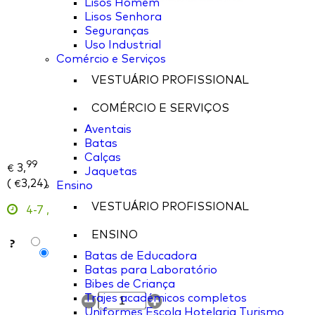
Lisos Homem
Lisos Senhora
Seguranças
Uso Industrial
Comércio e Serviços
VESTUÁRIO PROFISSIONAL
COMÉRCIO E SERVIÇOS
Aventais
Batas
Calças
99
3,
€
Jaquetas
(
3,24
)
€
Ensino
VESTUÁRIO PROFISSIONAL
4-7
,
ENSINO
?
Batas de Educadora
Batas para Laboratório
Bibes de Criança
Trajes académicos completos
Uniformes Escola Hotelaria Turismo