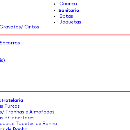
Criança
Sanitário
Batas
Jaquetas
Gravatas/ Cintos
 Socorros
is)
 Hotelaria
s Turcas
s/ Fronhas e Almofadas
s e Cobertores
ados e Tapetes de Banho
as de Banho