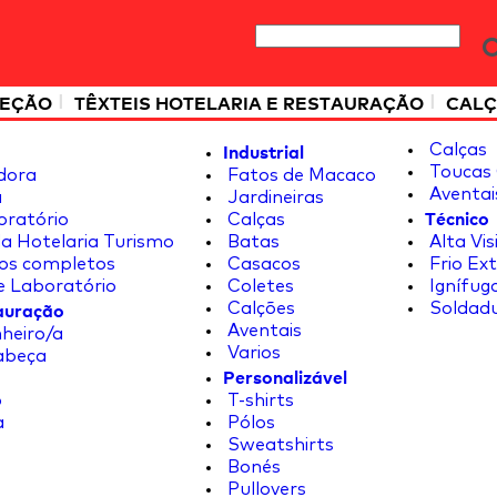
|
|
TEÇÃO
TÊXTEIS HOTELARIA E RESTAURAÇÃO
CALÇ
Industrial
Calças
Toucas 
dora
Fatos de Macaco
Aventai
a
Jardineiras
Técnico
oratório
Calças
a Hotelaria Turismo
Batas
Alta Vis
os completos
Casacos
Frio Ex
e Laboratório
Coletes
Ignífug
tauração
Calções
Soldad
Aventais
heiro/a
Varios
abeça
Personalizável
o
T-shirts
a
Pólos
Sweatshirts
Bonés
Pullovers