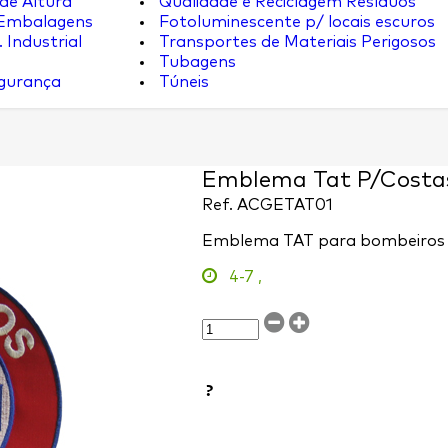
de Altura
Qualidade e Reciclagem Resíduos
 Embalagens
Fotoluminescente p/ locais escuros
 Industrial
Transportes de Materiais Perigosos
Tubagens
egurança
Túneis
Emblema Tat P/Costa
Ref.
ACGETAT01
Emblema TAT para bombeiros
4-7
,
?