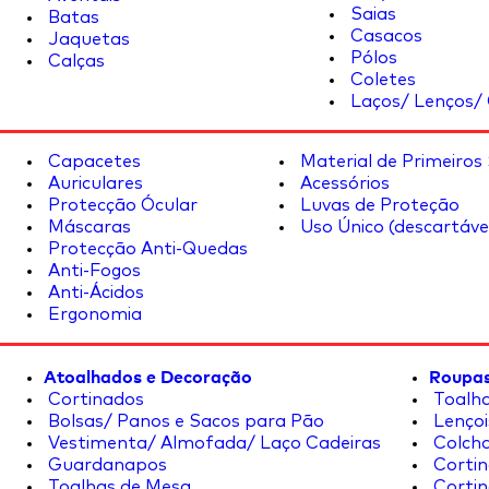
Saias
Batas
Casacos
Jaquetas
Pólos
Calças
Coletes
Laços/ Lenços/ 
Capacetes
Material de Primeiros
Auriculares
Acessórios
Protecção Ócular
Luvas de Proteção
Máscaras
Uso Único (descartáve
Protecção Anti-Quedas
Anti-Fogos
Anti-Ácidos
Ergonomia
Atoalhados e Decoração
Roupas
Cortinados
Toalha
Bolsas/ Panos e Sacos para Pão
Lençoi
Vestimenta/ Almofada/ Laço Cadeiras
Colcha
Guardanapos
Cortin
Toalhas de Mesa
Cortin