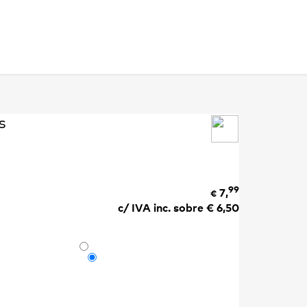
s
99
7,
€
c/ IVA inc. sobre €
6,50