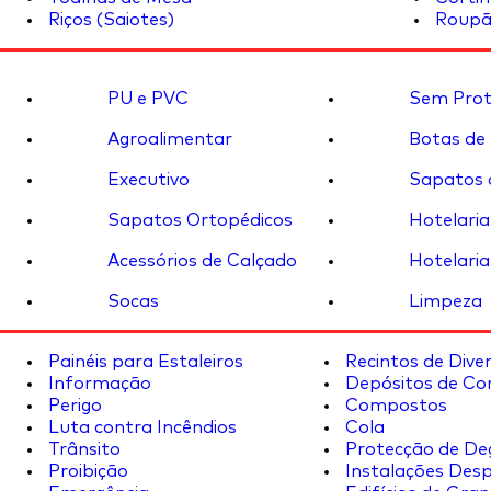
Riços (Saiotes)
Roupã
PU e PVC
Sem Prot
Agroalimentar
Botas de
Executivo
Sapatos 
Sapatos Ortopédicos
Hotelaria
Acessórios de Calçado
Hotelaria
Socas
Limpeza
Painéis para Estaleiros
Recintos de Dive
Informação
Depósitos de Co
Perigo
Compostos
Luta contra Incêndios
Cola
Trânsito
Protecção de De
Proibição
Instalações Desp