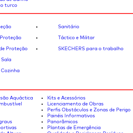
o turco
eção
Sanitário
 Proteção
Táctico e Militar
de Proteção
SKECHERS para o trabalho
 Sala
 Cozinha
rsão Aquáctica
Kits e Acessórios
mbustível
Licenciamento de Obras
Perfis Obstáculos e Zonas de Perigo
Painéis Informativos
graus
Panorâmicos
ortivas
Plantas de Emergência