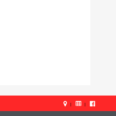

|
|