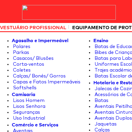
|
VESTUÁRIO PROFISSIONAL
EQUIPAMENTO DE PRO
Agasalho e Impermeável
Ensino
Polares
Batas de Educa
Parkas
Bibes de Crianç
Casacos/ Blusões
Batas para Lab
Corta-ventos
Uniformes Escol
Coletes
Trajes académic
Calças/ Bonés/ Gorros
Batas Escolar d
Hotelaria e Res
Capas e Fatos Impermeáveis
Softshells
Jalecas de Cozin
Camisaria
Acessórios de C
Lisos Homem
Batas
Lisos Senhora
Aventais Peitilh
Seguranças
Aventais Cintur
Uso Industrial
Aventais Duplos
Comércio e Serviços
Jaquetas
Calças
Aventais