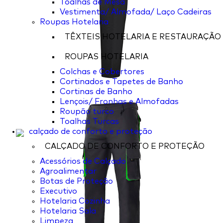
Toalhas de Mesa
Vestimenta/ Almofada/ Laço Cadeiras
Roupas Hotelaria
TÊXTEIS HOTELARIA E RESTAURAÇÃO
ROUPAS HOTELARIA
Colchas e Cobertores
Cortinados e Tapetes de Banho
Cortinas de Banho
Lençois/ Fronhas e Almofadas
Roupão turco
Toalhas Turcas
calçado de conforto e proteção
CALÇADO DE CONFORTO E PROTEÇÃO
Acessórios de Calçado
Agroalimentar
Botas de Proteção
Executivo
Hotelaria Cozinha
Hotelaria Sala
Limpeza