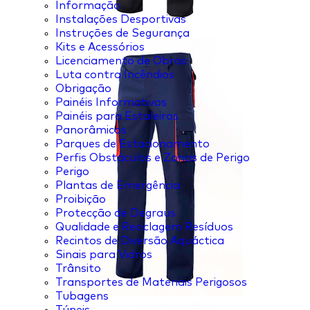
Informação
Instalações Desportivas
Instruções de Segurança
Kits e Acessórios
Licenciamento de Obras
Luta contra Incêndios
Obrigação
Painéis Informativos
Painéis para Estaleiros
Panorâmicos
Parques de Estacionamento
Perfis Obstáculos e Zonas de Perigo
Perigo
Plantas de Emergência
Proibição
Protecção de Degraus
Qualidade e Reciclagem Resíduos
Recintos de Diversão Aquáctica
Sinais para Vidros
Trânsito
Transportes de Materiais Perigosos
Tubagens