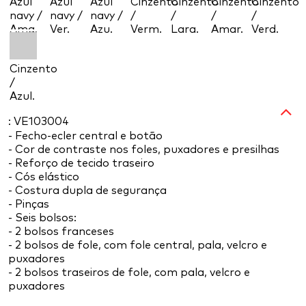
Azul
Azul
Azul
Cinzento
Cinzento
Cinzento
Cinzento
navy /
navy /
navy /
/
/
/
/
Ama.
Ver.
Azu.
Verm.
Lara.
Amar.
Verd.
Cinzento
/
Azul.
: VE103004
- Fecho-ecler central e botão
- Cor de contraste nos foles, puxadores e presilhas
- Reforço de tecido traseiro
- Cós elástico
- Costura dupla de segurança
- Pinças
- Seis bolsos:
- 2 bolsos franceses
- 2 bolsos de fole, com fole central, pala, velcro e
puxadores
- 2 bolsos traseiros de fole, com pala, velcro e
puxadores