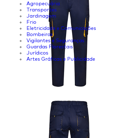
Agropecuária
Transportes
Jardinagem
Frio
Eletricidade e Comunicações
Bombeiros
Vigilantes e Seguranças
Guardas Florestais
Jurídicos
Artes Gráficas e Publicidade