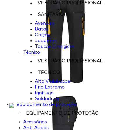
VESTUÁRIO PROFISSIONAL
SANITÁRIO
Aventais
Batas
Calças
Jaquetas
Toucas Cirúrgicas
Técnico
VESTUÁRIO PROFISSIONAL
TÉCNICO
Alta Visibilidade
Frio Extremo
Ignífugo
Soldadura
equipamento de proteção
EQUIPAMENTO DE PROTEÇÃO
Acessórios
Anti-Ácidos