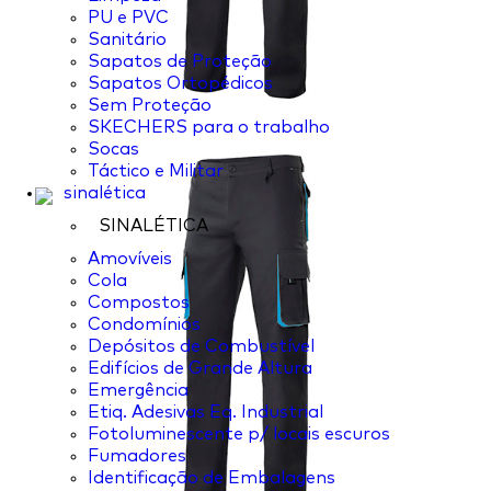
PU e PVC
Sanitário
Sapatos de Proteção
Sapatos Ortopédicos
Sem Proteção
SKECHERS para o trabalho
Socas
Táctico e Militar
sinalética
SINALÉTICA
Amovíveis
Cola
Compostos
Condomínios
Depósitos de Combustível
Edifícios de Grande Altura
Emergência
Etiq. Adesivas Eq. Industrial
Fotoluminescente p/ locais escuros
Fumadores
Identificação de Embalagens