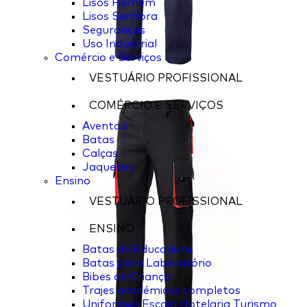
Lisos Homem
Lisos Senhora
Seguranças
Uso Industrial
Comércio e Serviços
VESTUÁRIO PROFISSIONAL
COMÉRCIO E SERVIÇOS
Aventais
Batas
Calças
Jaquetas
Ensino
VESTUÁRIO PROFISSIONAL
ENSINO
Batas de Educadora
Batas para Laboratório
Bibes de Criança
Trajes académicos completos
Uniformes Escola Hotelaria Turismo