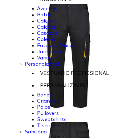
Aventais
Batas
Calças
Calções
Casacos
Coletes
Fatos de Macaco
Jardineiras
Varios
Personalizável
VESTUÁRIO PROFISSIONAL
PERSONALIZÁVEL
Bonés
Criança
Pólos
Pullovers
Sweatshirts
T-shirts
Sanitário