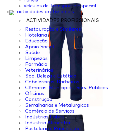
Túneis
Veículos de Transporte Especial
actividades profissionais
ACTIVIDADES PROFISSIONAIS
Restauração e Similares
Hotelaria
Educação
Apoio Social
Saúde
Limpezas
Farmácia
Veterinários
Spa, Beleza e Estética
Cabelereiros, Barbeiros
Câmaras, Municipios, Serv. Publicos
Oficinas
Construção
Serralharias e Metalurgicas
Comércio de Serviços
Indústrias Fabris
Industria Alimentar
Pastelaria e Panificação