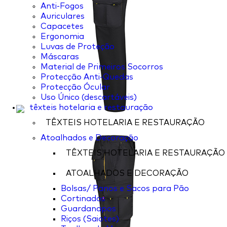
Anti-Fogos
Auriculares
Capacetes
Ergonomia
Luvas de Proteção
Máscaras
Material de Primeiros Socorros
Protecção Anti-Quedas
Protecção Ócular
Uso Único (descartáveis)
têxteis hotelaria e restauração
TÊXTEIS HOTELARIA E RESTAURAÇÃO
Atoalhados e Decoração
TÊXTEIS HOTELARIA E RESTAURAÇÃO
ATOALHADOS E DECORAÇÃO
Bolsas/ Panos e Sacos para Pão
Cortinados
Guardanapos
Riços (Saiotes)