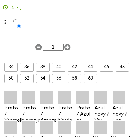
4-7
,
?
34
36
38
40
42
44
46
48
50
52
54
56
58
60
Preto
Preto
Preto
Preto
Preto
Azul
Azul
/
/
/
/
/ Azul
navy /
navy /
Vermelh.
Laranja
Amarelo
Verde
ce.
Ver.
Lar.
l.