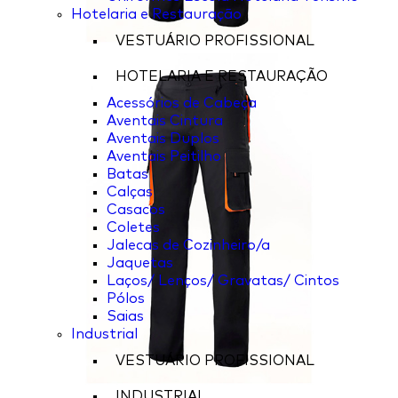
Hotelaria e Restauração
VESTUÁRIO PROFISSIONAL
HOTELARIA E RESTAURAÇÃO
Acessórios de Cabeça
Aventais Cintura
Aventais Duplos
Aventais Peitilho
Batas
Calças
Casacos
Coletes
Jalecas de Cozinheiro/a
Jaquetas
Laços/ Lenços/ Gravatas/ Cintos
Pólos
Saias
Industrial
VESTUÁRIO PROFISSIONAL
INDUSTRIAL