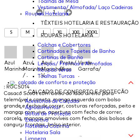
Toalhas de Mesa
Vestimenta/ Almofada/ Laço Cadeiras
Roupas Hotelaria
TÊXTEIS HOTELARIA E RESTAURAÇÃO
S
M
L
XL
XXL
XXXL
ROUPAS HOTELARIA
Colchas e Cobertores
Cortinados e Tapetes de Banho
Cortinas de Banho
Azul
Azul
Azul
Preto/
Verde
Lençois/ Fronhas e Almofadas
Marinho
Marinho
Marinho/
Bege
Garrafa/
Roupão turco
/ .
V.
.
Toalhas Turcas
calçado de conforto e proteção
: RGCS014
CALÇADO DE CONFORTO E PROTEÇÃO
Casaco Scoot com bolso do lado direito para
telemóvel e caneta, manga esquerda com bolso
Acessórios de Calçado
grande e fecho de correr, costuras reforçadas, peito e
Agroalimentar
mangas com vivo, apertura com fecho de correr,
Botas de Proteção
carcela, mangas amovíveis com fecho, dois bolsos de
Executivo
canguru frontais, bolso interior.
Hotelaria Cozinha
Hotelaria Sala
Limpeza