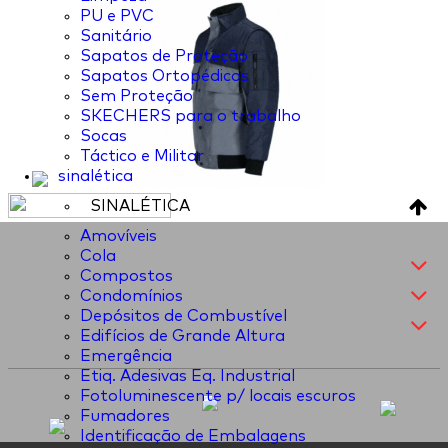
PU e PVC
Sanitário
Sapatos de Proteção
Sapatos Ortopédicos
Sem Proteção
SKECHERS para o trabalho
Socas
Táctico e Militar
sinalética
SINALÉTICA
Amovíveis
Cola
Compostos
Condomínios
Depósitos de Combustível
Edifícios de Grande Altura
Emergência
Etiq. Adesivas Eq. Industrial
Fotoluminescente p/ locais escuros
Fumadores
Identificação de Embalagens