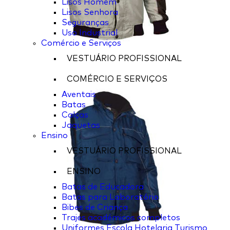
Lisos Homem
Lisos Senhora
Seguranças
Uso Industrial
Comércio e Serviços
VESTUÁRIO PROFISSIONAL
COMÉRCIO E SERVIÇOS
Aventais
Batas
Calças
Jaquetas
Ensino
VESTUÁRIO PROFISSIONAL
ENSINO
Batas de Educadora
Batas para Laboratório
Bibes de Criança
Trajes académicos completos
Uniformes Escola Hotelaria Turismo