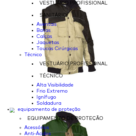
VESTUÁRIO PROFISSIONAL
SANITÁRIO
Aventais
Batas
Calças
Jaquetas
Toucas Cirúrgicas
Técnico
VESTUÁRIO PROFISSIONAL
TÉCNICO
Alta Visibilidade
Frio Extremo
Ignífugo
Soldadura
equipamento de proteção
EQUIPAMENTO DE PROTEÇÃO
Acessórios
Anti-Ácidos