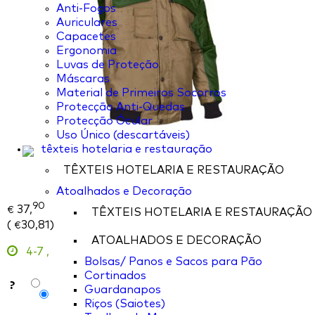
Anti-Fogos
Auriculares
Capacetes
Ergonomia
Luvas de Proteção
Máscaras
Material de Primeiros Socorros
Protecção Anti-Quedas
Protecção Ócular
Uso Único (descartáveis)
têxteis hotelaria e restauração
TÊXTEIS HOTELARIA E RESTAURAÇÃO
Atoalhados e Decoração
90
37,
€
TÊXTEIS HOTELARIA E RESTAURAÇÃO
(
30,81
)
€
ATOALHADOS E DECORAÇÃO
4-7
,
Bolsas/ Panos e Sacos para Pão
Cortinados
?
Guardanapos
Riços (Saiotes)