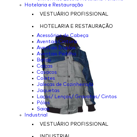
Hotelaria e Restauração
VESTUÁRIO PROFISSIONAL
HOTELARIA E RESTAURAÇÃO
Acessórios de Cabeça
Aventais Cintura
Aventais Duplos
Aventais Peitilho
Batas
Calças
Casacos
Coletes
Jalecas de Cozinheiro/a
Jaquetas
Laços/ Lenços/ Gravatas/ Cintos
Pólos
Saias
Industrial
VESTUÁRIO PROFISSIONAL
INDUSTRIAL