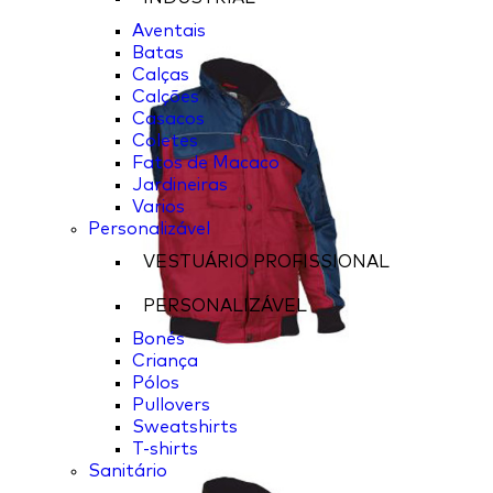
Aventais
Batas
Calças
Calções
Casacos
Coletes
Fatos de Macaco
Jardineiras
Varios
Personalizável
VESTUÁRIO PROFISSIONAL
PERSONALIZÁVEL
Bonés
Criança
Pólos
Pullovers
Sweatshirts
T-shirts
Sanitário