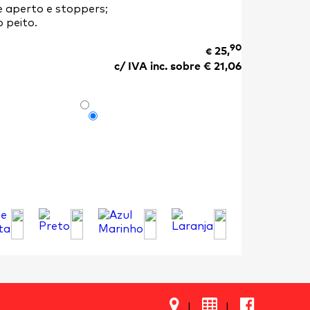
e aperto e stoppers;
 peito.
90
25,
€
c/ IVA inc. sobre €
21,06

|
|