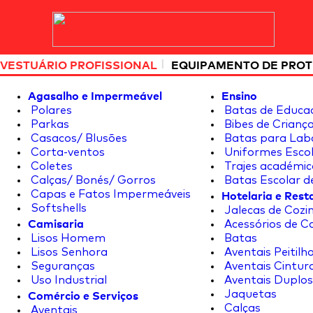
|
VESTUÁRIO PROFISSIONAL
EQUIPAMENTO DE PRO
Agasalho e Impermeável
Ensino
Polares
Batas de Educa
Parkas
Bibes de Crianç
Casacos/ Blusões
Batas para Lab
Corta-ventos
Uniformes Escol
Coletes
Trajes académic
Calças/ Bonés/ Gorros
Batas Escolar d
Hotelaria e Res
Capas e Fatos Impermeáveis
Softshells
Jalecas de Cozin
Camisaria
Acessórios de C
Lisos Homem
Batas
Lisos Senhora
Aventais Peitilh
Seguranças
Aventais Cintur
Uso Industrial
Aventais Duplos
Comércio e Serviços
Jaquetas
Calças
Aventais