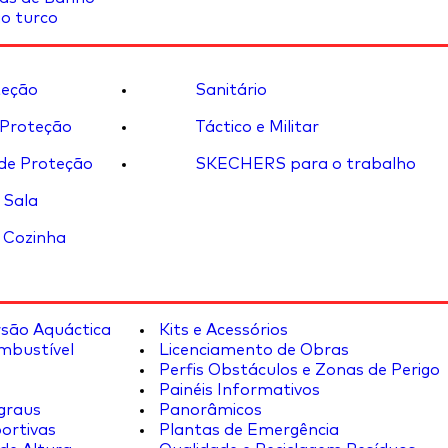
o turco
eção
Sanitário
 Proteção
Táctico e Militar
de Proteção
SKECHERS para o trabalho
 Sala
 Cozinha
rsão Aquáctica
Kits e Acessórios
mbustível
Licenciamento de Obras
Perfis Obstáculos e Zonas de Perigo
Painéis Informativos
graus
Panorâmicos
ortivas
Plantas de Emergência