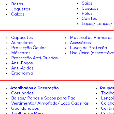
Saias
Batas
Casacos
Jaquetas
Pólos
Calças
Coletes
Laços/ Lenços/ 
Capacetes
Material de Primeiros
Auriculares
Acessórios
Protecção Ócular
Luvas de Proteção
Máscaras
Uso Único (descartáve
Protecção Anti-Quedas
Anti-Fogos
Anti-Ácidos
Ergonomia
Atoalhados e Decoração
Roupas
Cortinados
Toalha
Bolsas/ Panos e Sacos para Pão
Lençoi
Vestimenta/ Almofada/ Laço Cadeiras
Colcha
Guardanapos
Cortin
Toalhas de Mesa
Cortin