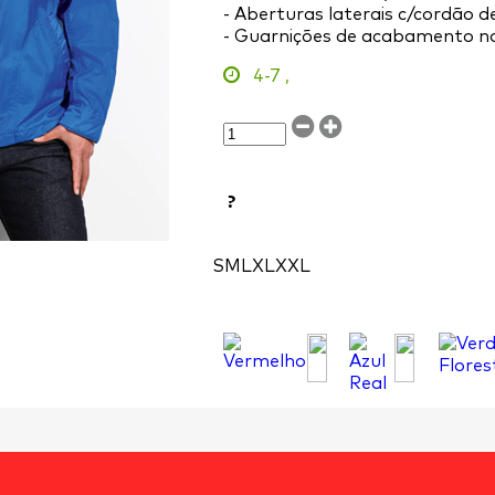
- Aberturas laterais c/cordão d
- Guarnições de acabamento no
4-7
,
?
S
M
L
XL
XXL