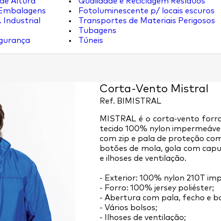
de Altura
Qualidade e Reciclagem Resíduos
 Embalagens
Fotoluminescente p/ locais escuros
 Industrial
Transportes de Materiais Perigosos
Tubagens
egurança
Túneis
Corta-Vento Mistral
Ref.
BIMISTRAL
MISTRAL é o corta-vento forr
tecido 100% nylon impermeável
com zip e pala de proteção co
botões de mola, gola com capuz
e ilhoses de ventilação.
- Exterior: 100% nylon 210T im
- Forro: 100% jersey poliéster;
- Abertura com pala, fecho e b
- Vários bolsos;
- Ilhoses de ventilação;