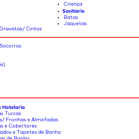
Criança
Sanitário
Batas
Jaquetas
Gravatas/ Cintos
 Socorros
is)
 Hotelaria
s Turcas
s/ Fronhas e Almofadas
s e Cobertores
ados e Tapetes de Banho
as de Banho