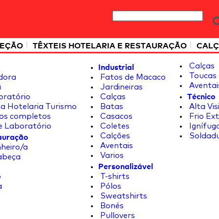
|
|
TEÇÃO
TÊXTEIS HOTELARIA E RESTAURAÇÃO
CALÇ
Industrial
Calças
Toucas 
dora
Fatos de Macaco
Aventai
a
Jardineiras
Técnico
oratório
Calças
a Hotelaria Turismo
Batas
Alta Vis
os completos
Casacos
Frio Ex
e Laboratório
Coletes
Ignífug
tauração
Calções
Soldad
Aventais
heiro/a
Varios
abeça
Personalizável
o
T-shirts
a
Pólos
Sweatshirts
Bonés
Pullovers