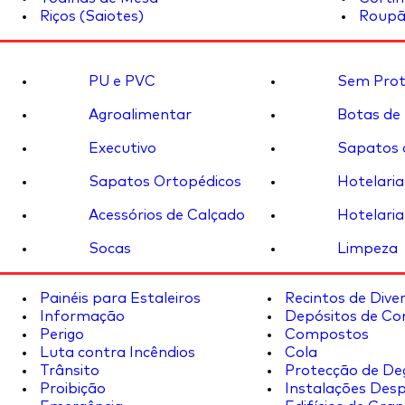
Riços (Saiotes)
Roupã
PU e PVC
Sem Prot
Agroalimentar
Botas de
Executivo
Sapatos 
Sapatos Ortopédicos
Hotelaria
Acessórios de Calçado
Hotelaria
Socas
Limpeza
Painéis para Estaleiros
Recintos de Dive
Informação
Depósitos de Co
Perigo
Compostos
Luta contra Incêndios
Cola
Trânsito
Protecção de De
Proibição
Instalações Desp