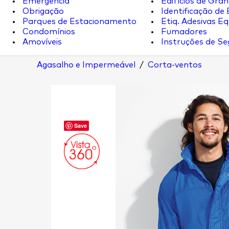
Emergência
Edifícios de Gran
Obrigação
Identificação de
Parques de Estacionamento
Etiq. Adesivas Eq.
Condomínios
Fumadores
Amovíveis
Instruções de S
Agasalho e Impermeável
/
Corta-ventos
Save