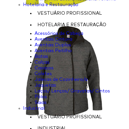
Hotelaria e Restauração
VESTUÁRIO PROFISSIONAL
HOTELARIA E RESTAURAÇÃO
Acessórios de Cabeça
Aventais Cintura
Aventais Duplos
Aventais Peitilho
Batas
Calças
Casacos
Coletes
Jalecas de Cozinheiro/a
Jaquetas
Laços/ Lenços/ Gravatas/ Cintos
Pólos
Saias
Industrial
VESTUÁRIO PROFISSIONAL
INDUSTRIAL