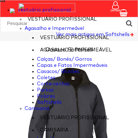
vestuário profissional
ENTRAR
VESTUÁRIO PROFISSIONAL
Agasalho e Impermeável
Ver mais artigos em Softshells
VESTUÁRIO PROFISSIONAL
Casaco Softshell
AGASALHO E IMPERMEÁVEL
Calças/ Bonés/ Gorros
Capas e Fatos Impermeáveis
Casacos/ Blusões
Coletes
Corta-ventos
Parkas
Polares
Softshells
Camisaria
VESTUÁRIO PROFISSIONAL
CAMISARIA