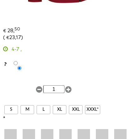
50
28,
€
(
23,17
)
€
4-7
,
?
S
M
L
XL
XXL
XXXL*
*