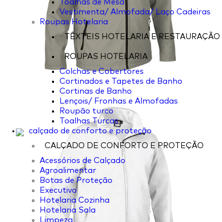
Toalhas de Mesa
Vestimenta/ Almofada/ Laço Cadeiras
Roupas Hotelaria
TÊXTEIS HOTELARIA E RESTAURAÇÃO
ROUPAS HOTELARIA
Colchas e Cobertores
Cortinados e Tapetes de Banho
Cortinas de Banho
Lençois/ Fronhas e Almofadas
Roupão turco
Toalhas Turcas
calçado de conforto e proteção
CALÇADO DE CONFORTO E PROTEÇÃO
Acessórios de Calçado
Agroalimentar
Botas de Proteção
Executivo
Hotelaria Cozinha
Hotelaria Sala
Limpeza