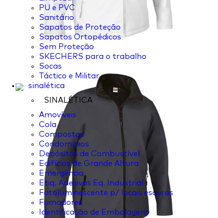
PU e PVC
Sanitário
Sapatos de Proteção
Sapatos Ortopédicos
Sem Proteção
SKECHERS para o trabalho
Socas
Táctico e Militar
sinalética
SINALÉTICA
Amovíveis
Cola
Compostos
Condomínios
Depósitos de Combustível
Edifícios de Grande Altura
Emergência
Etiq. Adesivas Eq. Industrial
Fotoluminescente p/ locais escuros
Fumadores
Identificação de Embalagens