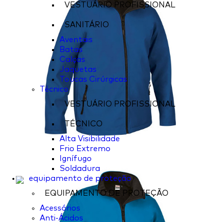
VESTUÁRIO PROFISSIONAL
SANITÁRIO
Aventais
Batas
Calças
Jaquetas
Toucas Cirúrgicas
Técnico
VESTUÁRIO PROFISSIONAL
TÉCNICO
Alta Visibilidade
Frio Extremo
Ignífugo
Soldadura
equipamento de proteção
EQUIPAMENTO DE PROTEÇÃO
Acessórios
Anti-Ácidos