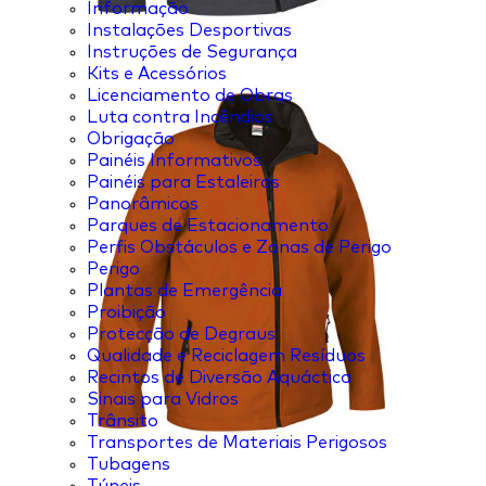
Informação
Instalações Desportivas
Instruções de Segurança
Kits e Acessórios
Licenciamento de Obras
Luta contra Incêndios
Obrigação
Painéis Informativos
Painéis para Estaleiros
Panorâmicos
Parques de Estacionamento
Perfis Obstáculos e Zonas de Perigo
Perigo
Plantas de Emergência
Proibição
Protecção de Degraus
Qualidade e Reciclagem Resíduos
Recintos de Diversão Aquáctica
Sinais para Vidros
Trânsito
Transportes de Materiais Perigosos
Tubagens