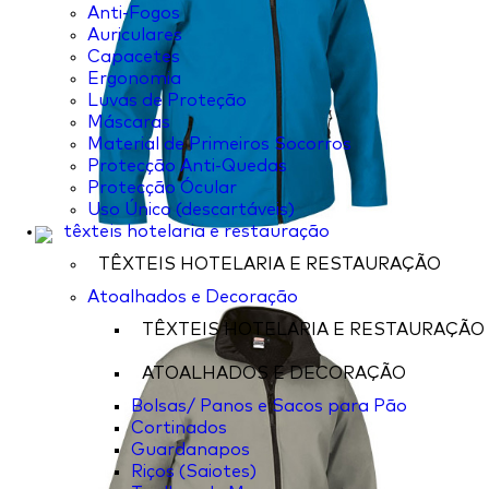
Anti-Fogos
Auriculares
Capacetes
Ergonomia
Luvas de Proteção
Máscaras
Material de Primeiros Socorros
Protecção Anti-Quedas
Protecção Ócular
Uso Único (descartáveis)
têxteis hotelaria e restauração
TÊXTEIS HOTELARIA E RESTAURAÇÃO
Atoalhados e Decoração
TÊXTEIS HOTELARIA E RESTAURAÇÃO
ATOALHADOS E DECORAÇÃO
Bolsas/ Panos e Sacos para Pão
Cortinados
Guardanapos
Riços (Saiotes)