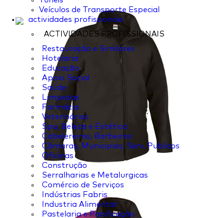
Túneis
Veículos de Transporte Especial
actividades profissionais
ACTIVIDADES PROFISSIONAIS
Restauração e Similares
Hotelaria
Educação
Apoio Social
Saúde
Limpezas
Farmácia
Veterinários
Spa, Beleza e Estética
Cabelereiros, Barbeiros
Câmaras, Municipios, Serv. Publicos
Oficinas
Construção
Serralharias e Metalurgicas
Comércio de Serviços
Indústrias Fabris
Industria Alimentar
Pastelaria e Panificação