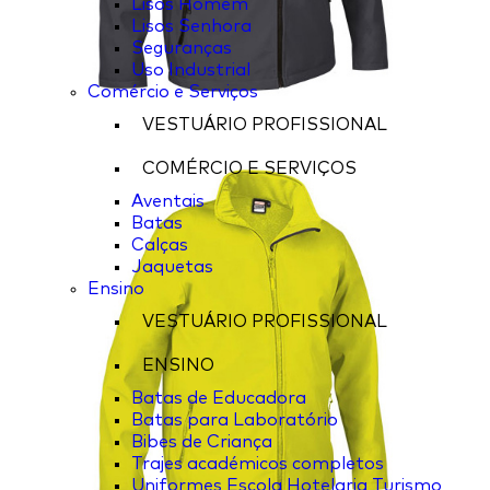
Lisos Homem
Lisos Senhora
Seguranças
Uso Industrial
Comércio e Serviços
VESTUÁRIO PROFISSIONAL
COMÉRCIO E SERVIÇOS
Aventais
Batas
Calças
Jaquetas
Ensino
VESTUÁRIO PROFISSIONAL
ENSINO
Batas de Educadora
Batas para Laboratório
Bibes de Criança
Trajes académicos completos
Uniformes Escola Hotelaria Turismo