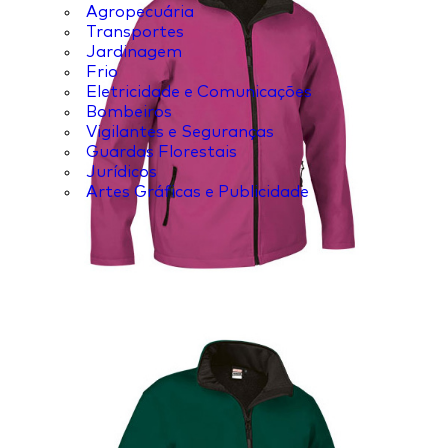
Agropecuária
Transportes
Jardinagem
Frio
Eletricidade e Comunicações
Bombeiros
Vigilantes e Seguranças
Guardas Florestais
Jurídicos
Artes Gráficas e Publicidade