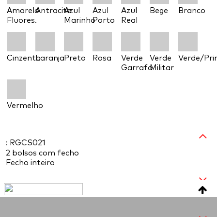
Amarelo
Antracite
Azul
Azul
Azul
Bege
Branco
Fluores.
Marinho
Porto
Real
Cinzento
Laranja
Preto
Rosa
Verde
Verde
Verde/Pr
Garrafa
Militar
Vermelho
: RGCS021
2 bolsos com fecho
Fecho inteiro