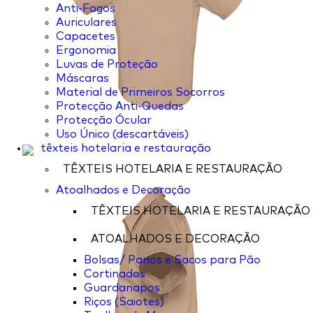
Anti-Fogos
Auriculares
Capacetes
Ergonomia
Luvas de Proteção
Máscaras
Material de Primeiros Socorros
Protecção Anti-Quedas
Protecção Ócular
Uso Único (descartáveis)
têxteis hotelaria e restauração
TÊXTEIS HOTELARIA E RESTAURAÇÃO
Atoalhados e Decoração
TÊXTEIS HOTELARIA E RESTAURAÇÃO
ATOALHADOS E DECORAÇÃO
Bolsas/ Panos e Sacos para Pão
Cortinados
Guardanapos
Riços (Saiotes)