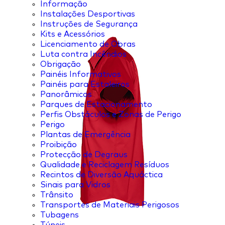
Informação
Instalações Desportivas
Instruções de Segurança
Kits e Acessórios
Licenciamento de Obras
Luta contra Incêndios
Obrigação
Painéis Informativos
Painéis para Estaleiros
Panorâmicos
Parques de Estacionamento
Perfis Obstáculos e Zonas de Perigo
Perigo
Plantas de Emergência
Proibição
Protecção de Degraus
Qualidade e Reciclagem Resíduos
Recintos de Diversão Aquáctica
Sinais para Vidros
Trânsito
Transportes de Materiais Perigosos
Tubagens