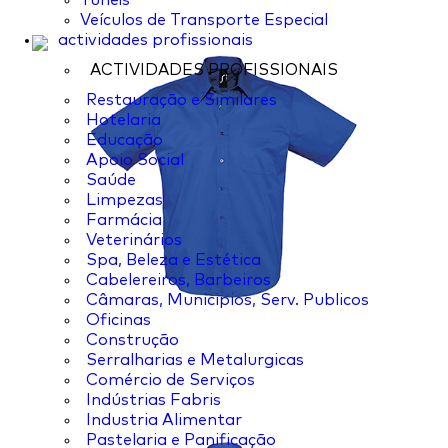
Túneis
Veículos de Transporte Especial
actividades profissionais
ACTIVIDADES PROFISSIONAIS
Restauração e Similares
Hotelaria
Educação
Apoio Social
Saúde
Limpezas
Farmácia
Veterinários
Spa, Beleza e Estética
Cabelereiros, Barbeiros
Câmaras, Municipios, Serv. Publicos
Oficinas
Construção
Serralharias e Metalurgicas
Comércio de Serviços
Indústrias Fabris
Industria Alimentar
Pastelaria e Panificação