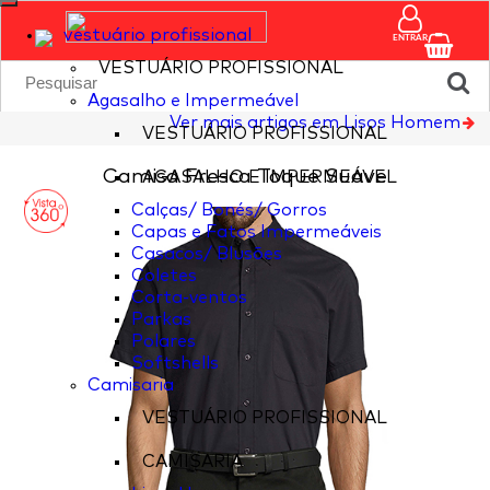
vestuário profissional
ENTRAR
VESTUÁRIO PROFISSIONAL
Agasalho e Impermeável
Ver mais artigos em Lisos Homem
VESTUÁRIO PROFISSIONAL
Camisa Fresca Toque Suave
AGASALHO E IMPERMEÁVEL
Calças/ Bonés/ Gorros
Capas e Fatos Impermeáveis
Casacos/ Blusões
Coletes
Corta-ventos
Parkas
Polares
Softshells
Camisaria
VESTUÁRIO PROFISSIONAL
CAMISARIA