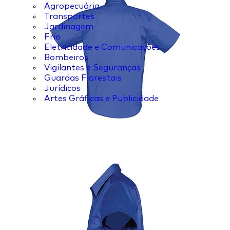
Agropecuária
Transportes
Jardinagem
Frio
Eletricidade e Comunicações
Bombeiros
Vigilantes e Seguranças
Guardas Florestais
Jurídicos
Artes Gráficas e Publicidade