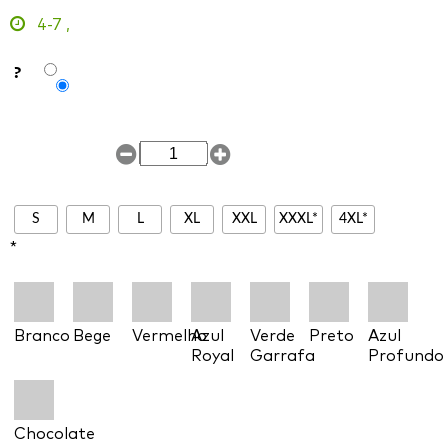
4-7
,
?
S
M
L
XL
XXL
XXXL*
4XL*
*
Branco
Bege
Vermelho
Azul
Verde
Preto
Azul
Royal
Garrafa
Profundo
Chocolate