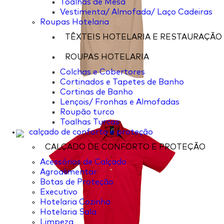
Toalhas de Mesa
Vestimenta/ Almofada/ Laço Cadeiras
Roupas Hotelaria
TÊXTEIS HOTELARIA E RESTAURAÇÃO
ROUPAS HOTELARIA
Colchas e Cobertores
Cortinados e Tapetes de Banho
Cortinas de Banho
Lençois/ Fronhas e Almofadas
Roupão turco
Toalhas Turcas
calçado de conforto e proteção
CALÇADO DE CONFORTO E PROTEÇÃO
Acessórios de Calçado
Agroalimentar
Botas de Proteção
Executivo
Hotelaria Cozinha
Hotelaria Sala
Limpeza