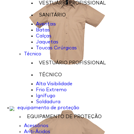
VESTUÁRIO PROFISSIONAL
SANITÁRIO
Aventais
Batas
Calças
Jaquetas
Toucas Cirúrgicas
Técnico
VESTUÁRIO PROFISSIONAL
TÉCNICO
Alta Visibilidade
Frio Extremo
Ignífugo
Soldadura
equipamento de proteção
EQUIPAMENTO DE PROTEÇÃO
Acessórios
Anti-Ácidos