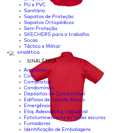
PU e PVC
Sanitário
Sapatos de Proteção
Sapatos Ortopédicos
Sem Proteção
SKECHERS para o trabalho
Socas
Táctico e Militar
sinalética
SINALÉTICA
Amovíveis
Cola
Compostos
Condomínios
Depósitos de Combustível
Edifícios de Grande Altura
Emergência
Etiq. Adesivas Eq. Industrial
Fotoluminescente p/ locais escuros
Fumadores
Identificação de Embalagens