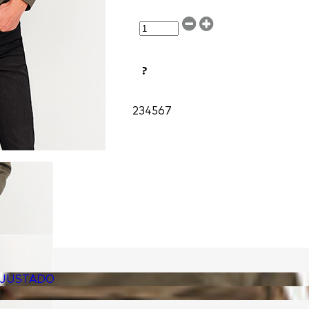
?
2
3
4
5
6
7