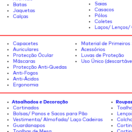
Saias
Batas
Casacos
Jaquetas
Pólos
Calças
Coletes
Laços/ Lenços/ 
Capacetes
Material de Primeiros
Auriculares
Acessórios
Protecção Ócular
Luvas de Proteção
Máscaras
Uso Único (descartáve
Protecção Anti-Quedas
Anti-Fogos
Anti-Ácidos
Ergonomia
Atoalhados e Decoração
Roupas
Cortinados
Toalha
Bolsas/ Panos e Sacos para Pão
Lençoi
Vestimenta/ Almofada/ Laço Cadeiras
Colcha
Guardanapos
Cortin
Toalhas de Mesa
Cortin