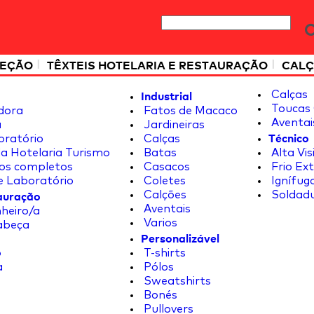
|
|
TEÇÃO
TÊXTEIS HOTELARIA E RESTAURAÇÃO
CALÇ
Industrial
Calças
Toucas 
dora
Fatos de Macaco
Aventai
a
Jardineiras
Técnico
oratório
Calças
a Hotelaria Turismo
Batas
Alta Vis
os completos
Casacos
Frio Ex
e Laboratório
Coletes
Ignífug
tauração
Calções
Soldad
Aventais
heiro/a
Varios
abeça
Personalizável
o
T-shirts
a
Pólos
Sweatshirts
Bonés
Pullovers