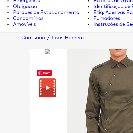
Emergência
Edifícios de Gran
Obrigação
Identificação de
Parques de Estacionamento
Etiq. Adesivas Eq.
Condomínios
Fumadores
Amovíveis
Instruções de S
Camisaria
/
Lisos Homem
Save