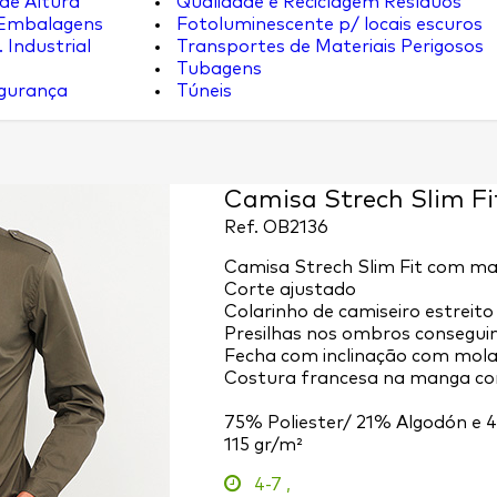
de Altura
Qualidade e Reciclagem Resíduos
 Embalagens
Fotoluminescente p/ locais escuros
 Industrial
Transportes de Materiais Perigosos
Tubagens
egurança
Túneis
Camisa Strech Slim Fi
Ref.
OB2136
Camisa Strech Slim Fit com m
Corte ajustado
Colarinho de camiseiro estreito
Presilhas nos ombros consegu
Fecha com inclinação com mola
Costura francesa na manga co
75% Poliester/ 21% Algodón e 
115 gr/m²
4-7
,