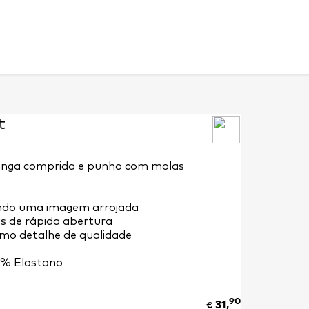
t
anga comprida e punho com molas
indo uma imagem arrojada
s de rápida abertura
mo detalhe de qualidade
4% Elastano
90
31,
€