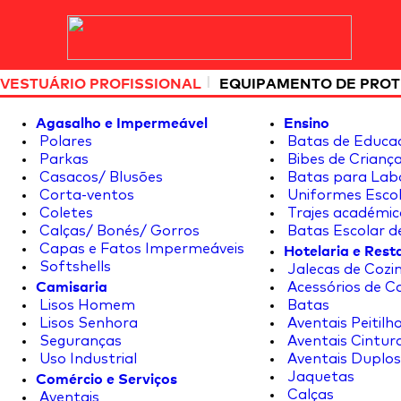
|
VESTUÁRIO PROFISSIONAL
EQUIPAMENTO DE PRO
Agasalho e Impermeável
Ensino
Polares
Batas de Educa
Parkas
Bibes de Crianç
Casacos/ Blusões
Batas para Lab
Corta-ventos
Uniformes Escol
Coletes
Trajes académic
Calças/ Bonés/ Gorros
Batas Escolar d
Hotelaria e Res
Capas e Fatos Impermeáveis
Softshells
Jalecas de Cozin
Camisaria
Acessórios de C
Lisos Homem
Batas
Lisos Senhora
Aventais Peitilh
Seguranças
Aventais Cintur
Uso Industrial
Aventais Duplos
Comércio e Serviços
Jaquetas
Calças
Aventais