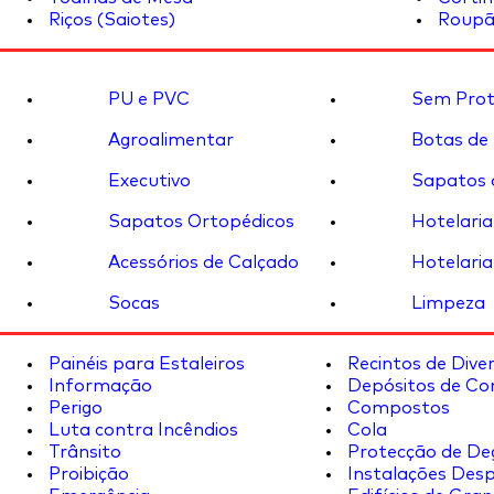
Riços (Saiotes)
Roupã
PU e PVC
Sem Prot
Agroalimentar
Botas de
Executivo
Sapatos 
Sapatos Ortopédicos
Hotelaria
Acessórios de Calçado
Hotelaria
Socas
Limpeza
Painéis para Estaleiros
Recintos de Dive
Informação
Depósitos de Co
Perigo
Compostos
Luta contra Incêndios
Cola
Trânsito
Protecção de De
Proibição
Instalações Desp