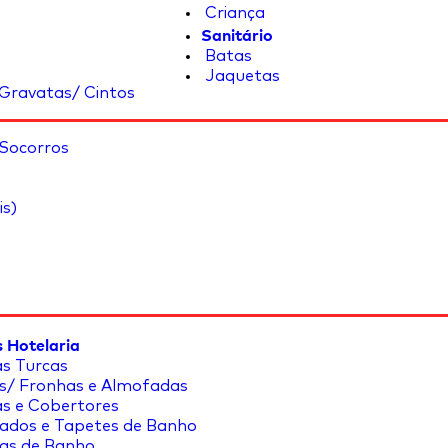
Criança
Sanitário
Batas
Jaquetas
Gravatas/ Cintos
 Socorros
is)
 Hotelaria
s Turcas
s/ Fronhas e Almofadas
s e Cobertores
ados e Tapetes de Banho
as de Banho