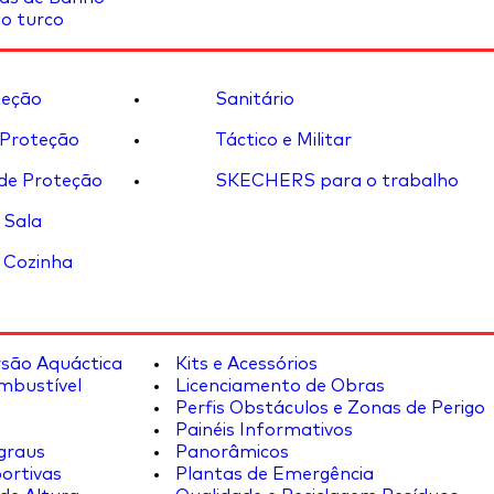
o turco
eção
Sanitário
 Proteção
Táctico e Militar
de Proteção
SKECHERS para o trabalho
 Sala
 Cozinha
rsão Aquáctica
Kits e Acessórios
mbustível
Licenciamento de Obras
Perfis Obstáculos e Zonas de Perigo
Painéis Informativos
graus
Panorâmicos
ortivas
Plantas de Emergência