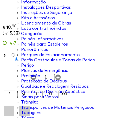
Informação
Instalações Desportivas
Instruções de Segurança
Kits e Acessórios
Licenciamento de Obras
90
18,
€
Luta contra Incêndios
(
15,37
)
Obrigação
€
Painéis Informativos
4-7
,
Painéis para Estaleiros
Panorâmicos
?
Parques de Estacionamento
Perfis Obstáculos e Zonas de Perigo
Perigo
Plantas de Emergência
Proibição
Protecção de Degraus
Qualidade e Reciclagem Resíduos
Recintos de Diversão Aquáctica
S
M
L
XL
XXL
Sinais para Vidros
Trânsito
Transportes de Materiais Perigosos
Tubagens