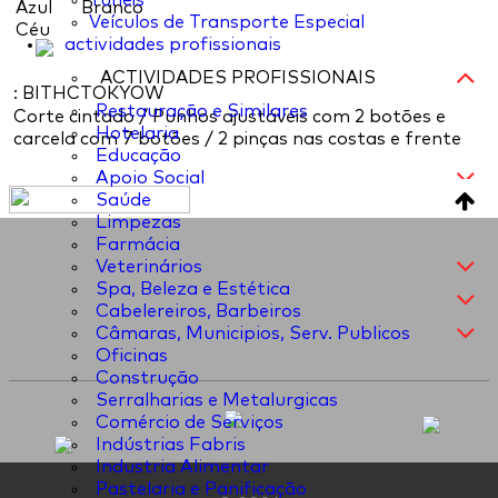
Túneis
Azul
Branco
Veículos de Transporte Especial
Céu
actividades profissionais
ACTIVIDADES PROFISSIONAIS
: BITHCTOKYOW
Restauração e Similares
Corte cintado / Punhos ajustáveis com 2 botões e
Hotelaria
carcela com 7 botões / 2 pinças nas costas e frente
Educação
Apoio Social
Saúde
Limpezas
Farmácia
Veterinários
Spa, Beleza e Estética
Cabelereiros, Barbeiros
Câmaras, Municipios, Serv. Publicos
Oficinas
Construção
Serralharias e Metalurgicas
Comércio de Serviços
Indústrias Fabris
Industria Alimentar
Pastelaria e Panificação