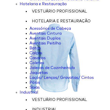
Hotelaria e Restauração
VESTUÁRIO PROFISSIONAL
HOTELARIA E RESTAURAÇÃO
Acessórios de Cabeça
Aventais Cintura
Aventais Duplos
Aventais Peitilho
Batas
Calças
Casacos
Coletes
Jalecas de Cozinheiro/a
Jaquetas
Laços/ Lenços/ Gravatas/ Cintos
Pólos
Saias
Industrial
VESTUÁRIO PROFISSIONAL
INDUSTRIAL