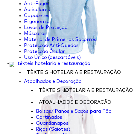
Anti-Fogos
Auriculares
Capacetes
Ergonomia
Luvas de Proteção
Máscaras
Material de Primeiros Socorros
Protecção Anti-Quedas
Protecção Ócular
Uso Único (descartáveis)
têxteis hotelaria e restauração
TÊXTEIS HOTELARIA E RESTAURAÇÃO
Atoalhados e Decoração
TÊXTEIS HOTELARIA E RESTAURAÇÃO
ATOALHADOS E DECORAÇÃO
Bolsas/ Panos e Sacos para Pão
Cortinados
Guardanapos
Riços (Saiotes)