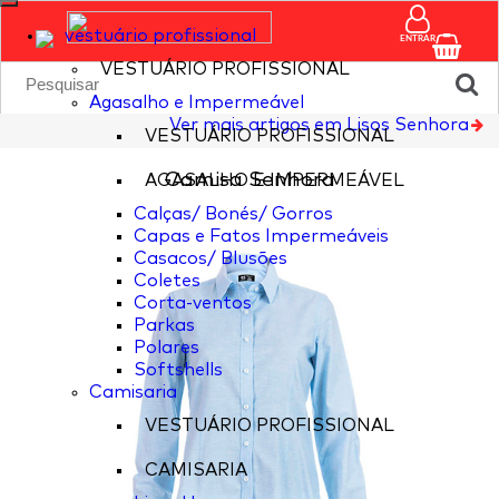
vestuário profissional
ENTRAR
VESTUÁRIO PROFISSIONAL
Agasalho e Impermeável
Ver mais artigos em Lisos Senhora
VESTUÁRIO PROFISSIONAL
Camisa Senhora
AGASALHO E IMPERMEÁVEL
Calças/ Bonés/ Gorros
Capas e Fatos Impermeáveis
Casacos/ Blusões
Coletes
Corta-ventos
Parkas
Polares
Softshells
Camisaria
VESTUÁRIO PROFISSIONAL
CAMISARIA