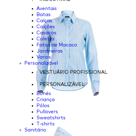
Aventais
Batas
Calças
Calções
Casacos
Coletes
Fatos de Macaco
Jardineiras
Varios
Personalizável
VESTUÁRIO PROFISSIONAL
PERSONALIZÁVEL
Bonés
Criança
Pólos
Pullovers
Sweatshirts
T-shirts
Sanitário