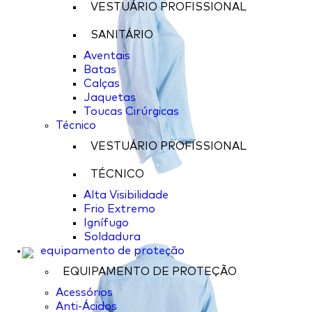
VESTUÁRIO PROFISSIONAL
SANITÁRIO
Aventais
Batas
Calças
Jaquetas
Toucas Cirúrgicas
Técnico
VESTUÁRIO PROFISSIONAL
TÉCNICO
Alta Visibilidade
Frio Extremo
Ignífugo
Soldadura
equipamento de proteção
EQUIPAMENTO DE PROTEÇÃO
Acessórios
Anti-Ácidos